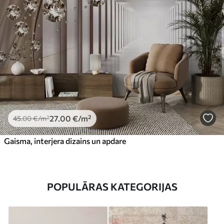
27
.00
€
/m²
45
.00
€
/m²
Gaisma, interjera dizains un apdare
POPULĀRAS KATEGORIJAS