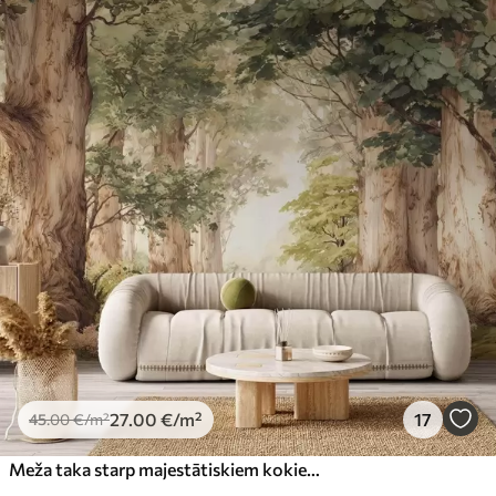
27
.00
€
/m²
17
45
.00
€
/m²
Meža taka starp majestātiskiem kokiem akvareļa stilā