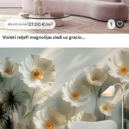
27
.00
€
/m²
1
45
.00
€
/m²
Violeti reljefi magnolijas ziedi uz gracioza zara