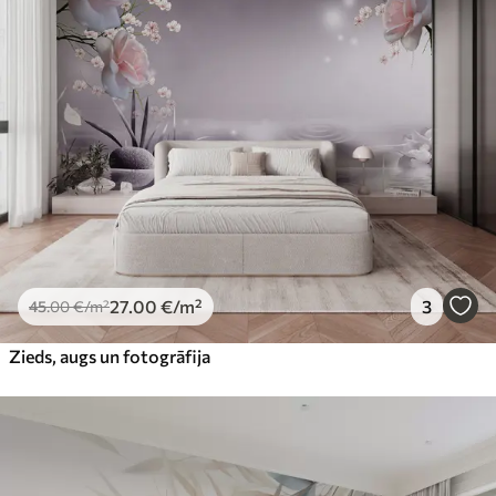
27
.00
€
/m²
3
45
.00
€
/m²
Zieds, augs un fotogrāfija