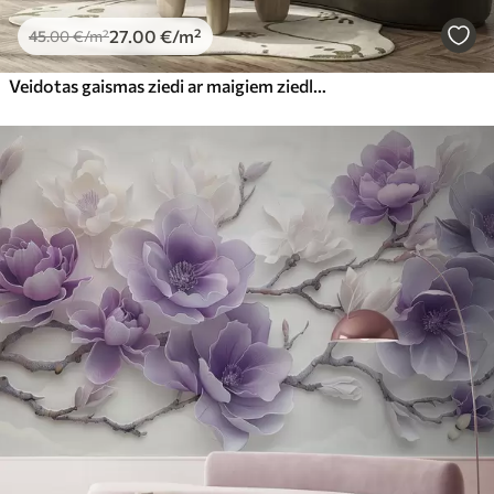
27
.00
€
/m²
45
.00
€
/m²
Veidotas gaismas ziedi ar maigiem ziedlapiem