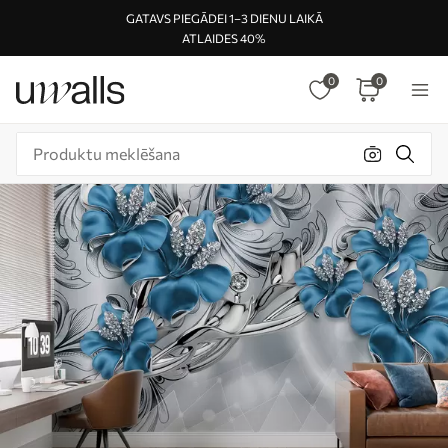
GATAVS PIEGĀDEI 1–3 DIENU LAIKĀ
ATLAIDES 40%
0
0