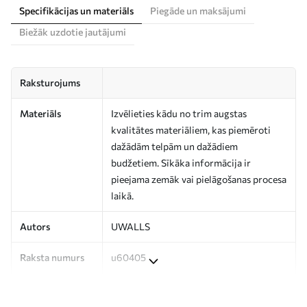
Specifikācijas un materiāls
Piegāde un maksājumi
Biežāk uzdotie jautājumi
Raksturojums
Materiāls
Izvēlieties kādu no trim augstas
kvalitātes materiāliem, kas piemēroti
dažādām telpām un dažādiem
budžetiem. Sīkāka informācija ir
pieejama zemāk vai pielāgošanas procesa
laikā.
Autors
UWALLS
Raksta numurs
u60405
Ražošana
Attēls tiek izdrukāts jūsu norādītajā
izmērā un sagriezts vienādās lentēs, kuru