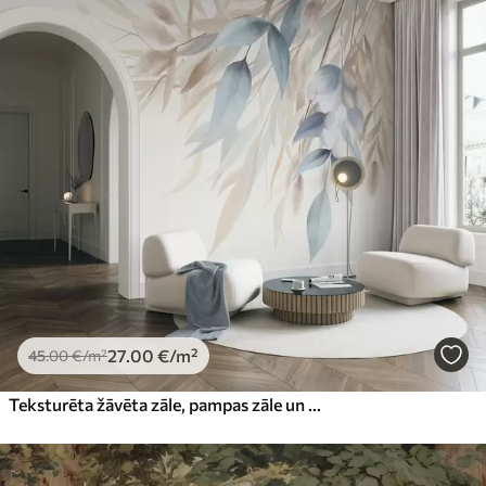
27
.00
€
/m²
45
.00
€
/m²
Teksturēta žāvēta zāle, pampas zāle un zilas lapas, attēlotas maigā akvareļu stilā