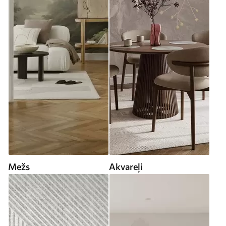
Mežs
Akvareļi