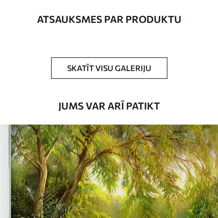
platums nepārsniedz 50 cm.
ATSAUKSMES PAR PRODUKTU
Turklāt
Jūs varat pievienot lakas pārklājumu
un/vai tapešu līmi.
Tīrīšana
Tapetes var viegli notīrīt ar mīkstu sūkli.
SKATĪT VISU GALERIJU
Tapetes ar lakas pārklājumu var tīrīt ar
ūdeni.
JUMS VAR ARĪ PATIKT
Piemērošanas
Viengabala lietojums
metode
Pieejamie materiāli
Standarts
45
.00
27
.00
€
/m²