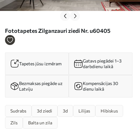
Fototapetes Zilganzauri ziedi Nr. u60405
Gatavs piegādei 1–3
Tapetes jūsu izmēram
darbdienu laikā
Bezmaksas piegāde uz
Kompensācijas 30
Latviju
dienu laikā
Sudrabs
3d ziedi
3d
Lilijas
Hibiskus
Zils
Balta un zila