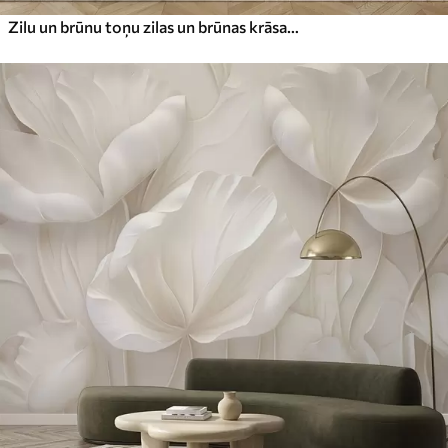
Zilu un brūnu toņu zilas un brūnas krāsas zari ar lapām, gaišs fons, mīksts un maigs, akvareļu stils