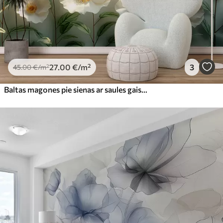
27
.00
€
/m²
3
45
.00
€
/m²
Baltas magones pie sienas ar saules gaismu un 3D efektu