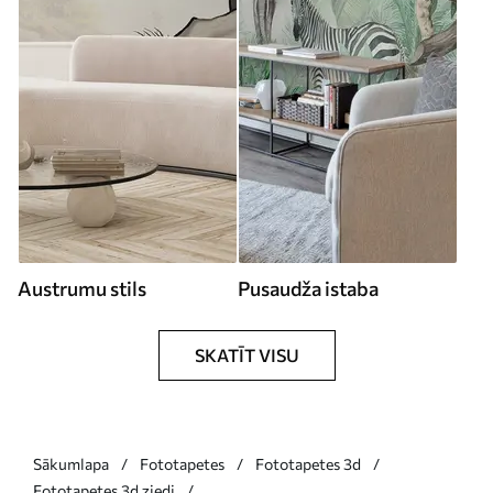
Austrumu stils
Pusaudža istaba
SKATĪT VISU
Sākumlapa
Fototapetes
Fototapetes 3d
Fototapetes 3d ziedi