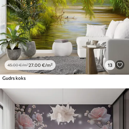
Premium
56
.67
34
.00
€
/m²
Premium vinils
65
.00
39
.00
€
/m²
Peel and Stick
81
.65
48
.99
€
/m²
27
.00
€
/m²
13
45
.00
€
/m²
Gudrs koks