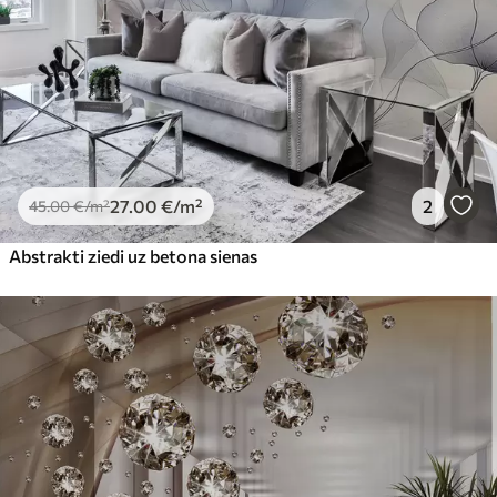
27
.00
€
/m²
2
45
.00
€
/m²
Abstrakti ziedi uz betona sienas