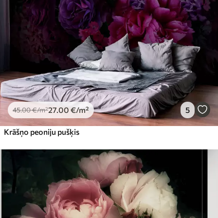
27
.00
€
/m²
5
45
.00
€
/m²
Krāšņo peoniju pušķis