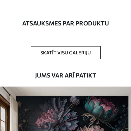
Ražošana
Attēls tiek izdrukāts jūsu norādītajā
izmērā un sagriezts vienādās lentēs, kuru
platums nepārsniedz 50 cm.
ATSAUKSMES PAR PRODUKTU
Turklāt
Jūs varat pievienot lakas pārklājumu
un/vai tapešu līmi.
Tīrīšana
Tapetes var viegli notīrīt ar mīkstu sūkli.
SKATĪT VISU GALERIJU
Tapetes ar lakas pārklājumu var tīrīt ar
ūdeni.
JUMS VAR ARĪ PATIKT
Piemērošanas
Viengabala lietojums
metode
Pieejamie materiāli
Standarts
45
.00
27
.00
€
/m²