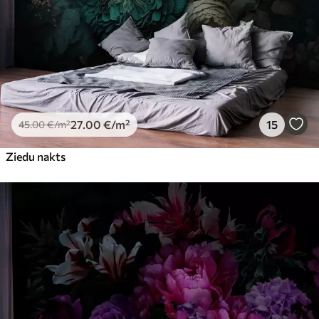
27
.00
€
/m²
15
45
.00
€
/m²
Ziedu nakts