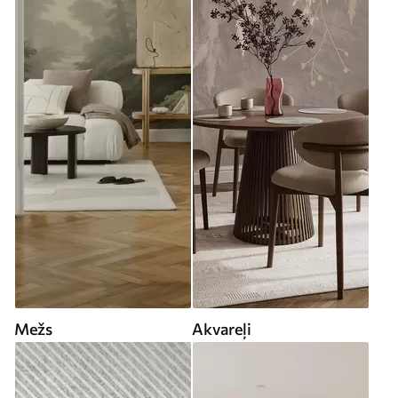
Mežs
Akvareļi