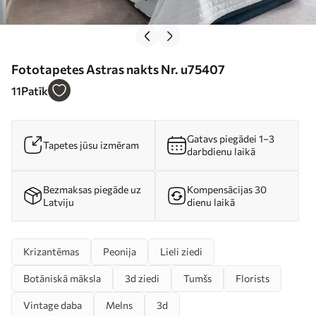
Fototapetes Astras nakts Nr. u75407
11
Patīk
Gatavs piegādei 1–3
Tapetes jūsu izmēram
darbdienu laikā
Bezmaksas piegāde uz
Kompensācijas 30
Latviju
dienu laikā
Krizantēmas
Peonija
Lieli ziedi
Botāniskā māksla
3d ziedi
Tumšs
Florists
Vintage daba
Melns
3d