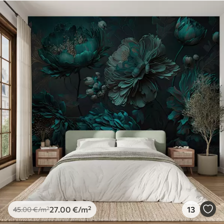
27
.00
€
/m²
13
45
.00
€
/m²