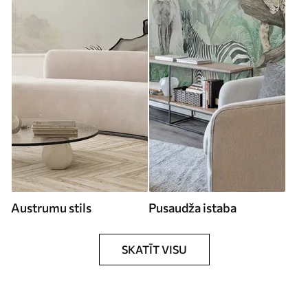
Austrumu stils
Pusaudža istaba
SKATĪT VISU