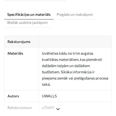
Specifikācijas un materiāls
Piegāde un maksājumi
Biežāk uzdotie jautājumi
Raksturojums
Materiāls
Izvēlieties kādu no trim augstas
kvalitātes materiāliem, kas piemēroti
dažādām telpām un dažādiem
budžetiem. Sīkāka informācija ir
pieejama zemāk vai pielāgošanas procesa
laikā.
Autors
UWALLS
Raksta numurs
u75407