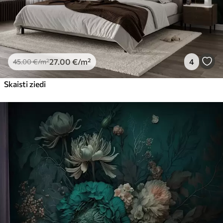
27
.00
€
/m²
4
45
.00
€
/m²
Skaisti ziedi