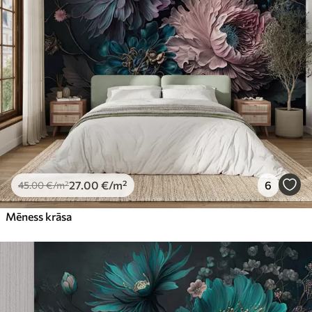
Premium
56
.67
34
.00
€
/m²
Premium vinils
65
.00
39
.00
€
/m²
Peel and Stick
81
.65
48
.99
€
/m²
27
.00
€
/m²
6
45
.00
€
/m²
Mēness krāsa