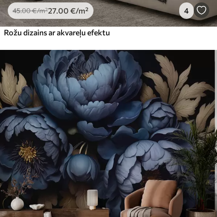
27
.00
€
/m²
4
45
.00
€
/m²
Rožu dizains ar akvareļu efektu