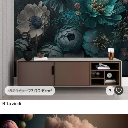
27
.00
€
/m²
3
45
.00
€
/m²
Rīta ziedi