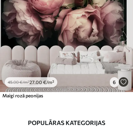
27
.00
€
/m²
6
45
.00
€
/m²
Maigi rozā peonijas
POPULĀRAS KATEGORIJAS