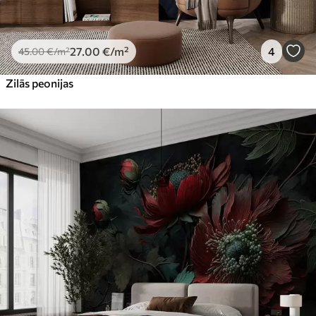
27
.00
€
/m²
4
45
.00
€
/m²
Zilās peonijas