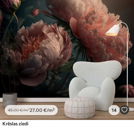
27
.00
€
/m²
14
45
.00
€
/m²
Krēslas ziedi