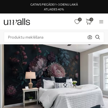
GATAVS PIEGĀDEI 1–3 DIENU LAIKĀ
ATLAIDES 40%
0
0