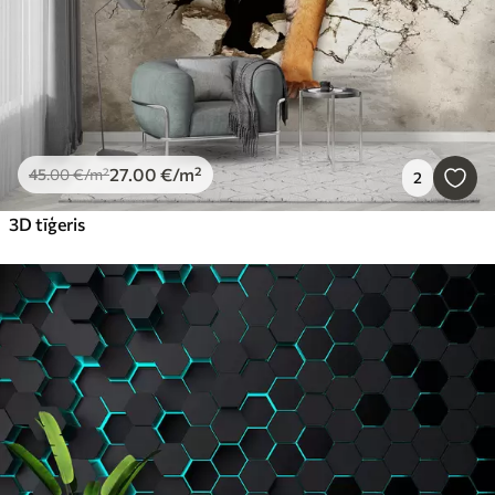
27
.00
€
/m²
45
.00
€
/m²
2
3D tīģeris