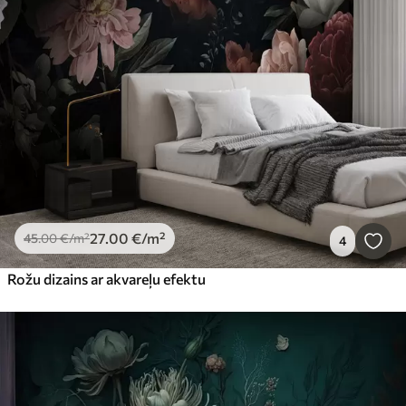
27
.00
€
/m²
45
.00
€
/m²
4
Rožu dizains ar akvareļu efektu