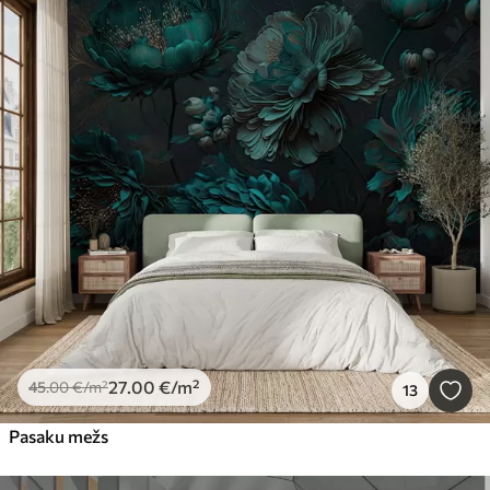
27
.00
€
/m²
45
.00
€
/m²
13
Pasaku mežs