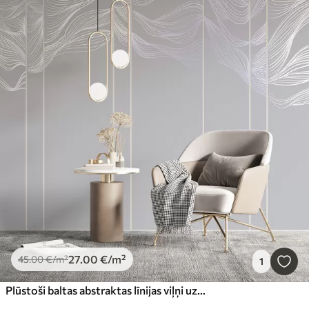
27
.00
€
/m²
45
.00
€
/m²
1
Plūstoši baltas abstraktas līnijas viļņi uz gaiši pelēka fona