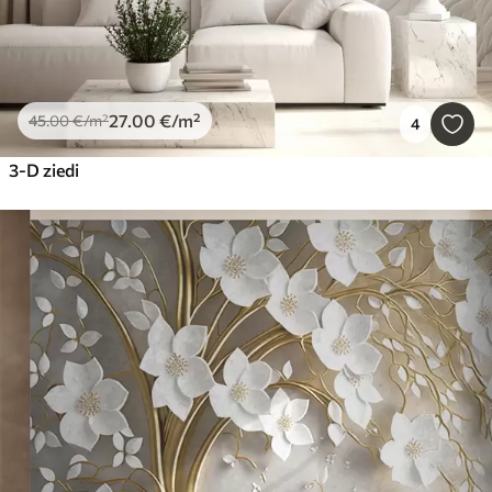
27
.00
€
/m²
45
.00
€
/m²
4
3-D ziedi