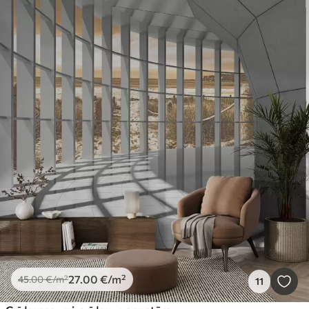
27
.00
€
/m²
45
.00
€
/m²
11