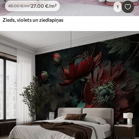
27
.00
€
/m²
45
.00
€
/m²
1
Zieds, violets un ziedlapiņas