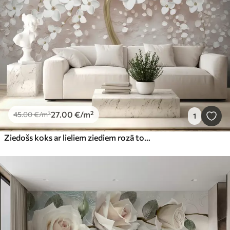
27
.00
€
/m²
45
.00
€
/m²
1
Ziedošs koks ar lieliem ziediem rozā toņos