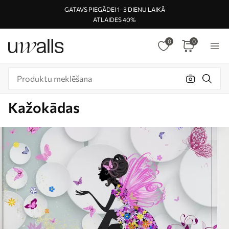
GATAVS PIEGĀDEI 1–3 DIENU LAIKĀ
ATLAIDES 40%
0
0
Kažokādas