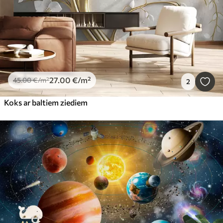
27
.00
€
/m²
45
.00
€
/m²
2
Koks ar baltiem ziediem