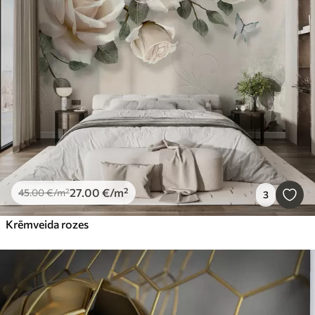
27
.00
€
/m²
45
.00
€
/m²
3
Krēmveida rozes