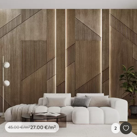
27
.00
€
/m²
45
.00
€
/m²
2