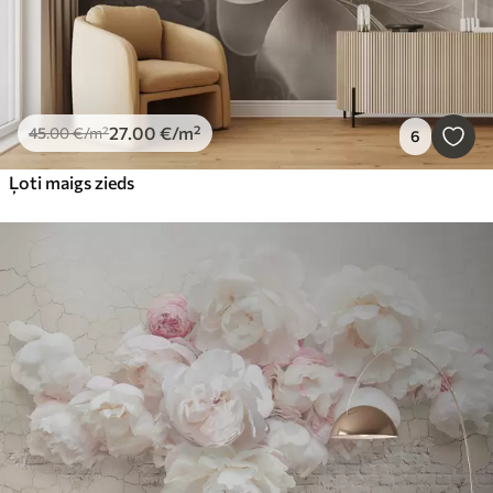
27
.00
€
/m²
45
.00
€
/m²
6
Ļoti maigs zieds