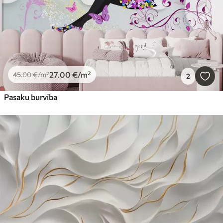
27
.00
€
/m²
45
.00
€
/m²
2
Pasaku burvība