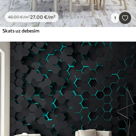
27
.00
€
/m²
45
.00
€
/m²
1
Skats uz debesīm