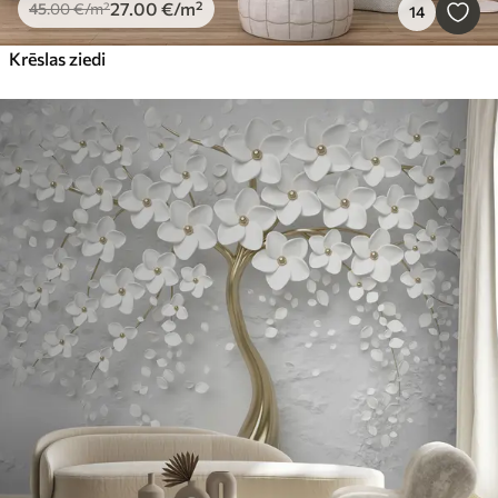
27
.00
€
/m²
45
.00
€
/m²
14
Krēslas ziedi