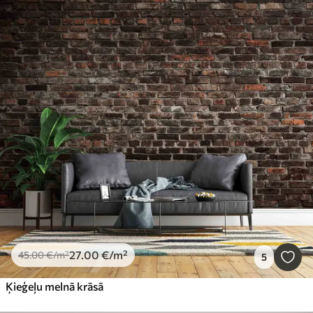
27
.00
€
/m²
45
.00
€
/m²
5
Ķieģeļu melnā krāsā