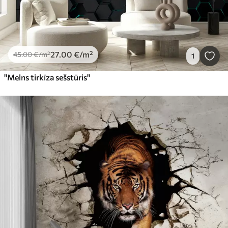
27
.00
€
/m²
45
.00
€
/m²
1
"Melns tirkīza sešstūris"