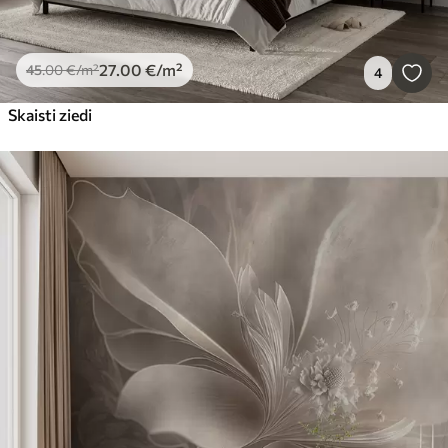
27
.00
€
/m²
45
.00
€
/m²
4
Skaisti ziedi