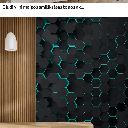
Gludi viļņi maigos smilškrāsas toņos akvareļu stilā