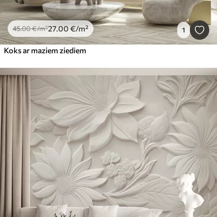
27
.00
€
/m²
45
.00
€
/m²
1
Koks ar maziem ziediem