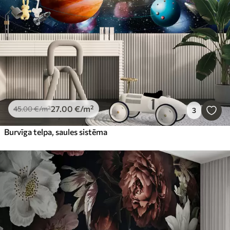
27
.00
€
/m²
45
.00
€
/m²
3
Burvīga telpa, saules sistēma