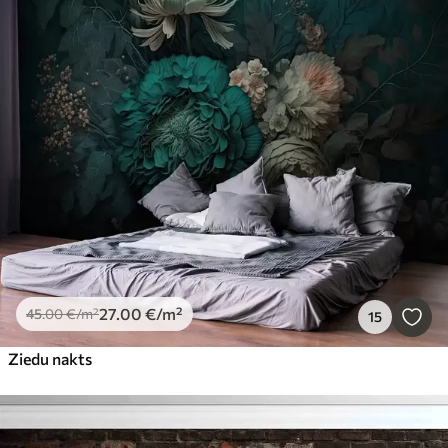
27
.00
€
/m²
45
.00
€
/m²
15
Ziedu nakts