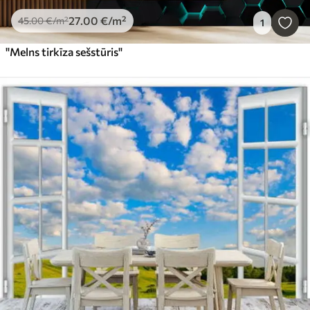
27
.00
€
/m²
45
.00
€
/m²
1
"Melns tirkīza sešstūris"