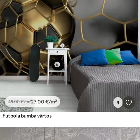
27
.00
€
/m²
45
.00
€
/m²
9
Futbola bumba vārtos