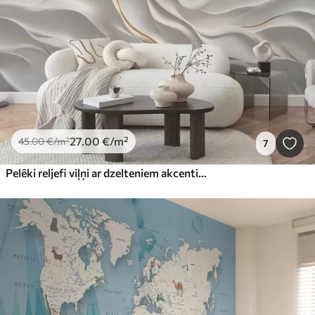
27
.00
€
/m²
45
.00
€
/m²
7
Pelēki reljefi viļņi ar dzelteniem akcentiem