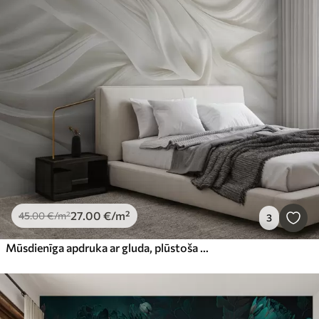
27
.00
€
/m²
45
.00
€
/m²
3
Mūsdienīga apdruka ar gluda, plūstoša balta auduma imitāciju ar maigām, plūstošām krokām un krokām