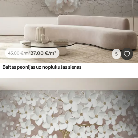
27
.00
€
/m²
45
.00
€
/m²
5
Baltas peonijas uz noplukušas sienas