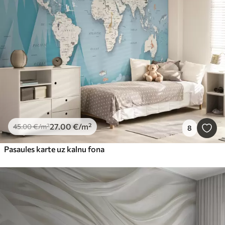
27
.00
€
/m²
45
.00
€
/m²
8
Pasaules karte uz kalnu fona