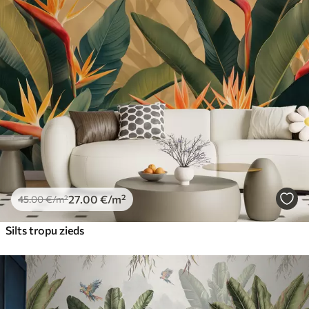
27
.00
€
/m²
45
.00
€
/m²
Silts tropu zieds