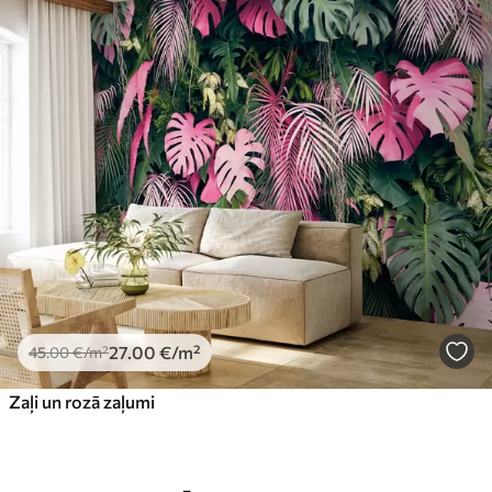
27
.00
€
/m²
45
.00
€
/m²
Zaļi un rozā zaļumi