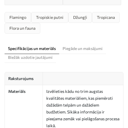
Flamingo
Tropiskie putni
Džungļi
Tropicana
Flora un fauna
Specifikācijas un materiāls
Piegāde un maksājumi
Biežāk uzdotie jautājumi
Raksturojums
Materiāls
Izvēlieties kādu no trim augstas
kvalitātes materiāliem, kas piemēroti
dažādām telpām un dažādiem
budžetiem. Sīkāka informācija ir
pieejama zemāk vai pielāgošanas procesa
laikā.