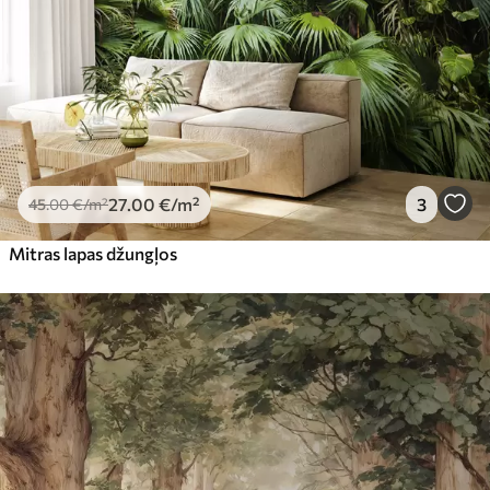
27
.00
€
/m²
3
45
.00
€
/m²
Mitras lapas džungļos