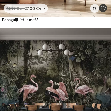
27
.00
€
/m²
17
45
.00
€
/m²
Papagaiļi lietus mežā