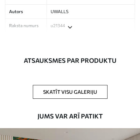
Autors
UWALLS
Raksta numurs
u21344
Ražošana
Attēls tiek izdrukāts jūsu norādītajā
izmērā un sagriezts vienādās lentēs, kuru
platums nepārsniedz 50 cm.
ATSAUKSMES PAR PRODUKTU
Turklāt
Jūs varat pievienot lakas pārklājumu
un/vai tapešu līmi.
Tīrīšana
Tapetes var viegli notīrīt ar mīkstu sūkli.
SKATĪT VISU GALERIJU
Tapetes ar lakas pārklājumu var tīrīt ar
ūdeni.
JUMS VAR ARĪ PATIKT
Piemērošanas
Viengabala lietojums
metode