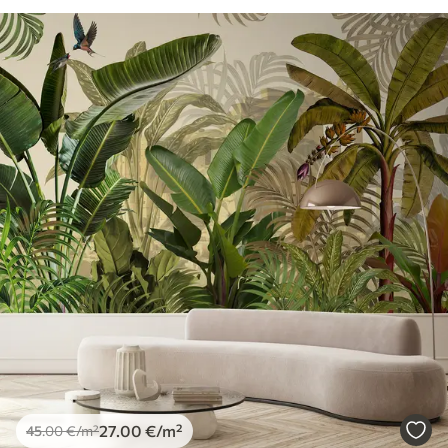
27
.00
€
/m²
45
.00
€
/m²