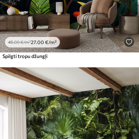
27
.00
€
/m²
45
.00
€
/m²
Spilgti tropu džungļi