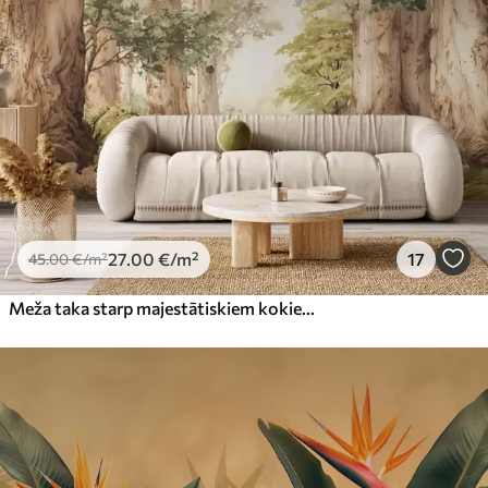
27
.00
€
/m²
17
45
.00
€
/m²
Meža taka starp majestātiskiem kokiem akvareļa stilā