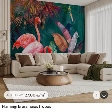
Pieejamie materiāli
Standarts
45
.00
27
.00
€
/m²
Premium
56
.67
34
.00
€
/m²
Premium vinils
65
.00
39
.00
€
/m²
Peel and Stick
81
.65
48
.99
€
/m²
27
.00
€
/m²
1
45
.00
€
/m²
Flamingi krāsainajos tropos