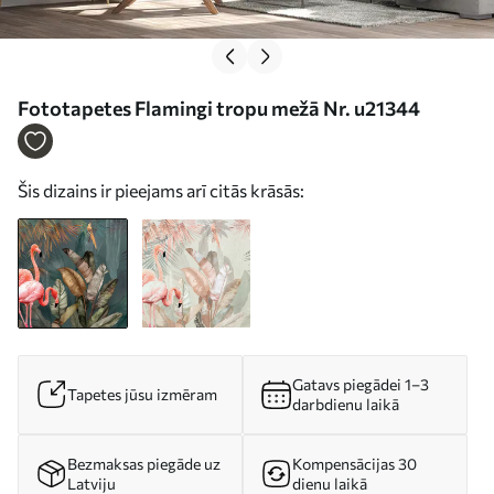
Fototapetes Flamingi tropu mežā Nr. u21344
Šis dizains ir pieejams arī citās krāsās:
Gatavs piegādei 1–3
Tapetes jūsu izmēram
darbdienu laikā
Bezmaksas piegāde uz
Kompensācijas 30
Latviju
dienu laikā