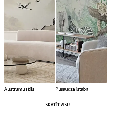
Austrumu stils
Pusaudža istaba
SKATĪT VISU