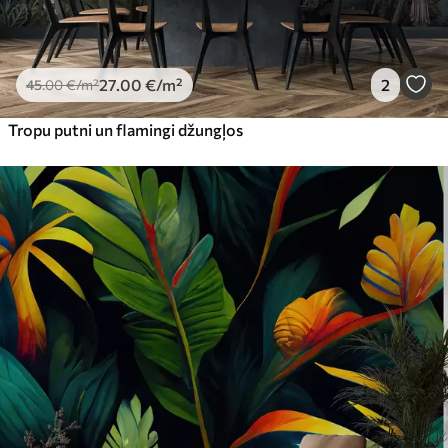
27
.00
€
/m²
2
45
.00
€
/m²
Tropu putni un flamingi džungļos