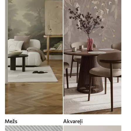
Mežs
Akvareļi