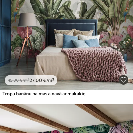
27
.00
€
/m²
45
.00
€
/m²
Tropu banānu palmas ainavā ar makakiem un tauriņiem vintage stilā