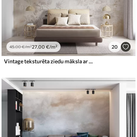
27
.00
€
/m²
20
45
.00
€
/m²
Vintage teksturēta ziedu māksla ar zīmējuma stila delikātu dārza ziedu un lapu ilustrācijām, maigiem pasteļtoņos un sēpijas toņos