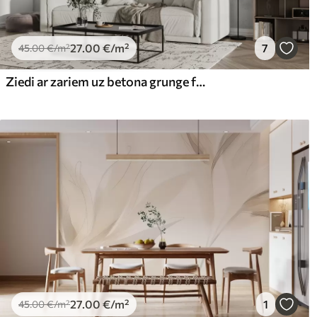
27
.00
€
/m²
7
45
.00
€
/m²
Ziedi ar zariem uz betona grunge fona minimālisms
27
.00
€
/m²
1
45
.00
€
/m²