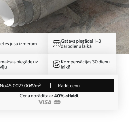
Gatavs piegādei 1–3
etes jūsu izmēram
darbdienu laikā
maksas piegāde uz
Kompensācijas 30 dienu
viju
laikā
no
45
.00
27
.00
€
/m²
Rādīt cenu
Cena norādīta ar
40% atlaidi
.