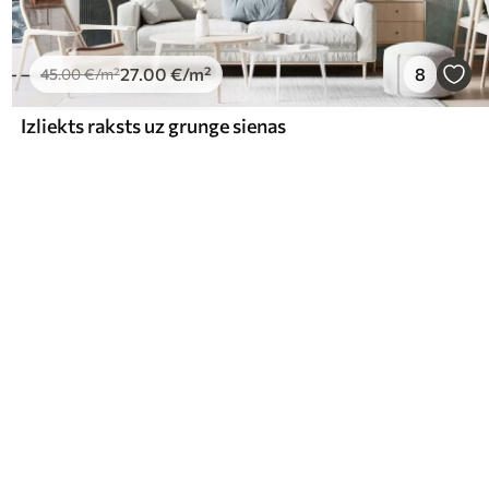
27
.00
€
/m²
8
45
.00
€
/m²
Izliekts raksts uz grunge sienas