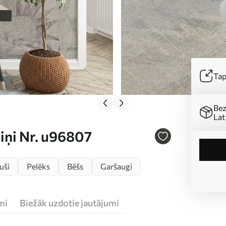
Tap
Bez
Lat
iņi Nr. u96807
uši
Pelēks
Bēšs
Garšaugi
mi
Biežāk uzdotie jautājumi