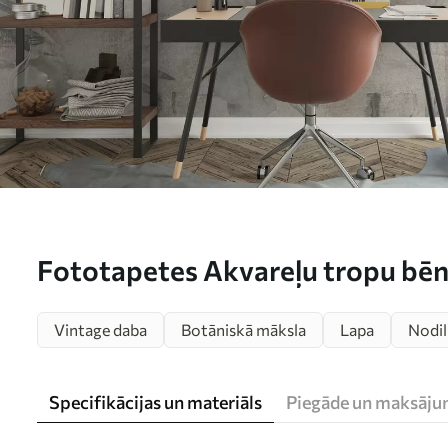
Fototapetes Akvareļu tropu bēn
Vintage daba
Botāniskā māksla
Lapa
Nodil
Specifikācijas un materiāls
Piegāde un maksāju