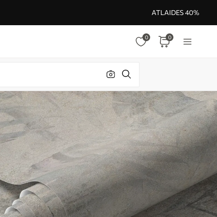
ATLAIDES 40%
0
0