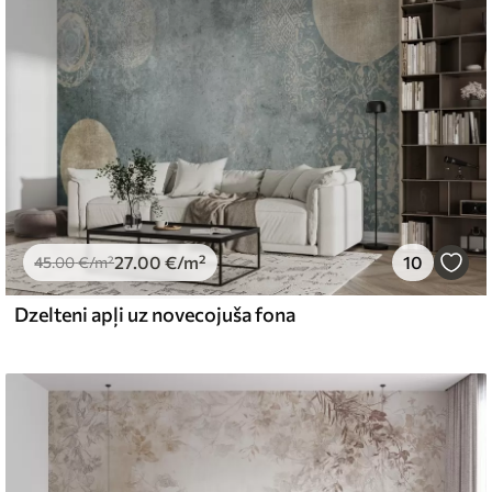
emium
67
34
.00
€
/m²
27
.00
€
/m²
10
l and Stick
45
.00
€
/m²
65
48
.99
€
/m²
Dzelteni apļi uz novecojuša fona