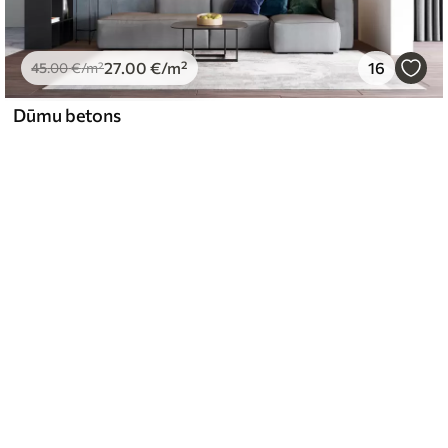
27
.00
€
/m²
16
45
.00
€
/m²
Dūmu betons