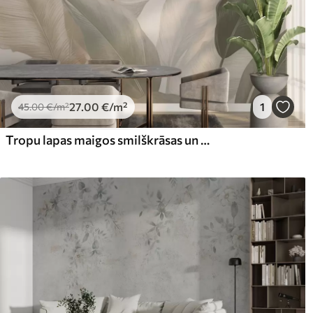
27
.00
€
/m²
1
45
.00
€
/m²
Tropu lapas maigos smilškrāsas un zaļos toņos ar akvareļa efektu un maigām krāsu maiņām