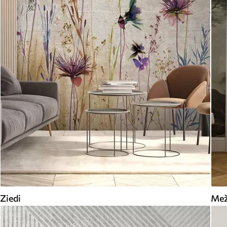
Ziedi
Me