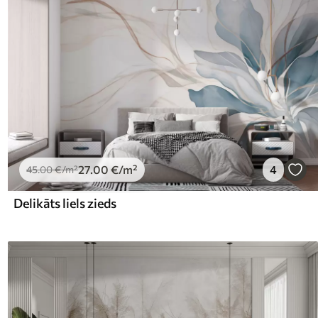
27
.00
€
/m²
4
45
.00
€
/m²
Delikāts liels zieds