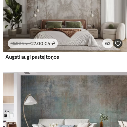
27
.00
€
/m²
62
45
.00
€
/m²
Augsti augi pasteļtoņos