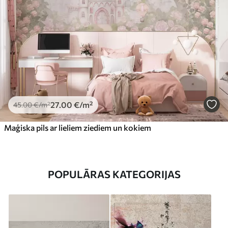
27
.00
€
/m²
45
.00
€
/m²
Maģiska pils ar lieliem ziediem un kokiem
POPULĀRAS KATEGORIJAS