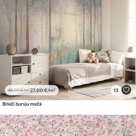
27
.00
€
/m²
13
45
.00
€
/m²
Brieži burvju mežā