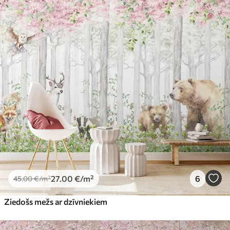
27
.00
€
/m²
6
45
.00
€
/m²
Ziedošs mežs ar dzīvniekiem