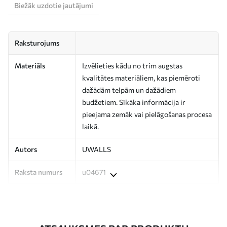
Biežāk uzdotie jautājumi
Raksturojums
Materiāls
Izvēlieties kādu no trim augstas
kvalitātes materiāliem, kas piemēroti
dažādām telpām un dažādiem
budžetiem. Sīkāka informācija ir
pieejama zemāk vai pielāgošanas procesa
laikā.
Autors
UWALLS
Raksta numurs
u04671
Ražošana
Attēls tiek izdrukāts jūsu norādītajā
izmērā un sagriezts vienādās lentēs, kuru
platums nepārsniedz 50 cm.