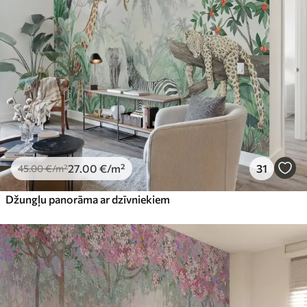
27
.00
€
/m²
31
45
.00
€
/m²
Džungļu panorāma ar dzīvniekiem