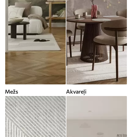
Mežs
Akvareļi