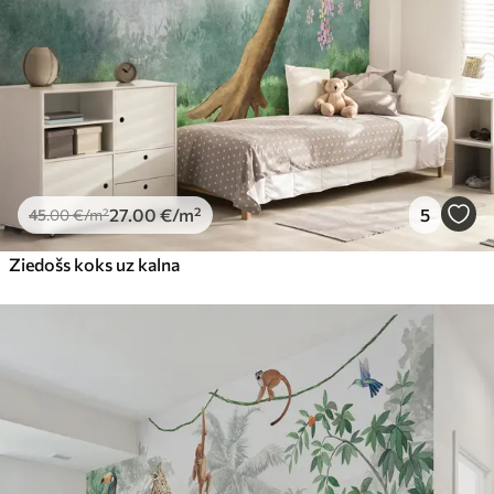
27
.00
€
/m²
5
45
.00
€
/m²
Ziedošs koks uz kalna