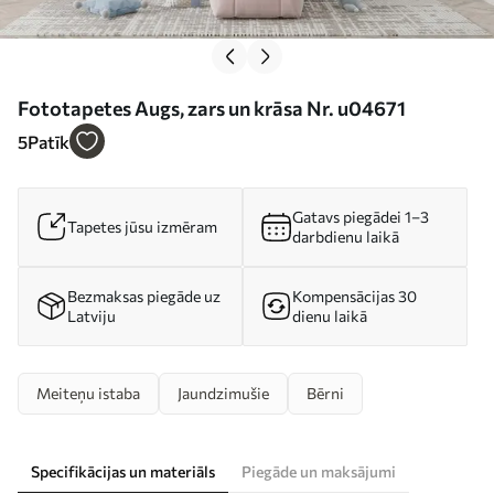
Fototapetes Augs, zars un krāsa Nr. u04671
5
Patīk
Gatavs piegādei 1–3
Tapetes jūsu izmēram
darbdienu laikā
Bezmaksas piegāde uz
Kompensācijas 30
Latviju
dienu laikā
Meiteņu istaba
Jaundzimušie
Bērni
Specifikācijas un materiāls
Piegāde un maksājumi