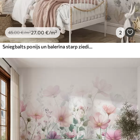
27
.00
€
/m²
2
45
.00
€
/m²
Sniegbalts ponijs un balerīna starp ziediem un mākoņiem