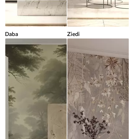
Daba
Ziedi