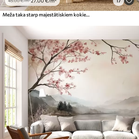
27
.00
€
/m²
17
45
.00
€
/m²
Meža taka starp majestātiskiem kokiem akvareļa stilā