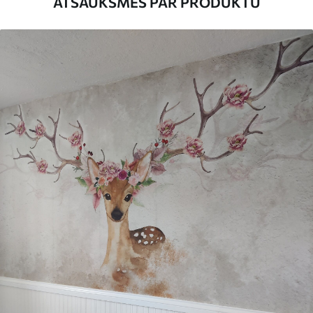
ATSAUKSMES PAR PRODUKTU
Turklāt
Jūs varat pievienot lakas pārklājumu
un/vai tapešu līmi.
Tīrīšana
Tapetes var viegli notīrīt ar mīkstu sūkli.
Tapetes ar lakas pārklājumu var tīrīt ar
ūdeni.
Piemērošanas
Viengabala lietojums
metode
Pieejamie materiāli
Standarts
45
.00
27
.00
€
/m²
Premium
56
.67
34
.00
€
/m²