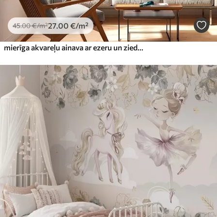
27
.00
€
/m²
45
.00
€
/m²
mierīga akvareļu ainava ar ezeru un ziedošu koku