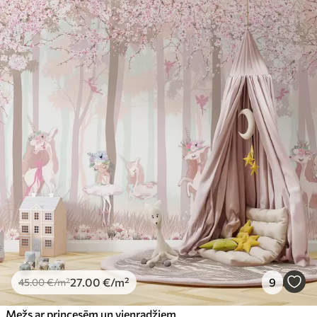
27
.00
€
/m²
9
45
.00
€
/m²
Mežs ar princesēm un vienradžiem