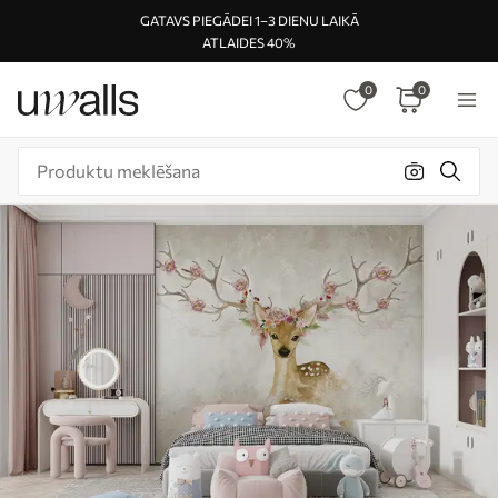
GATAVS PIEGĀDEI 1–3 DIENU LAIKĀ
ATLAIDES 40%
0
0