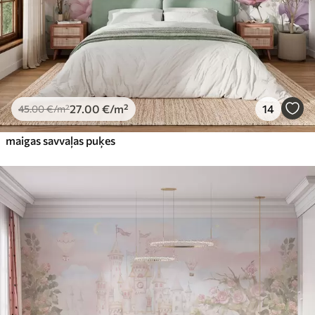
27
.00
€
/m²
14
45
.00
€
/m²
maigas savvaļas puķes