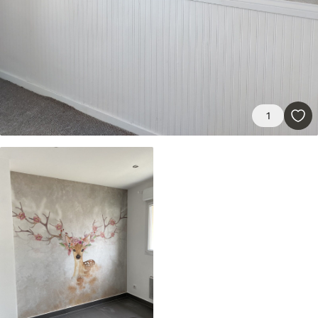
Premium vinils
65
.00
39
.00
€
/m²
Peel and Stick
1
81
.65
48
.99
€
/m²