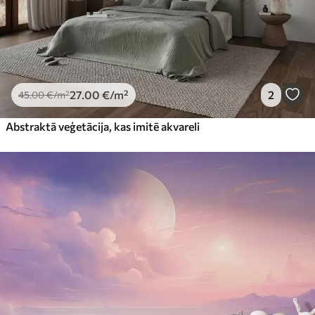
27
.00
€
/m²
2
45
.00
€
/m²
Abstraktā veģetācija, kas imitē akvareli