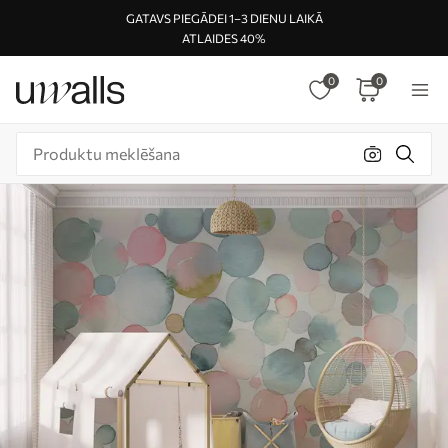
GATAVS PIEGĀDEI 1–3 DIENU LAIKĀ
ATLAIDES 40%
0
0