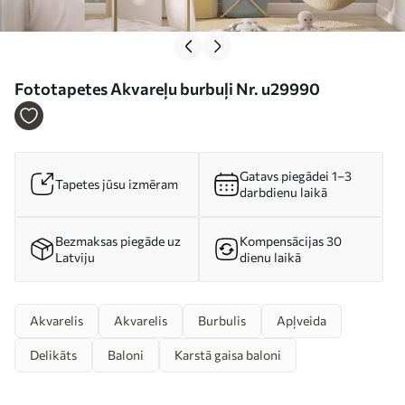
Fototapetes Akvareļu burbuļi Nr. u29990
Gatavs piegādei 1–3
Tapetes jūsu izmēram
darbdienu laikā
Bezmaksas piegāde uz
Kompensācijas 30
Latviju
dienu laikā
Akvarelis
Akvarelis
Burbulis
Apļveida
Delikāts
Baloni
Karstā gaisa baloni