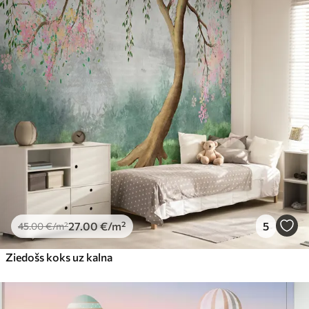
27
.00
€
/m²
5
45
.00
€
/m²
Ziedošs koks uz kalna