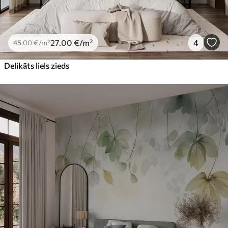
27
.00
€
/m²
4
45
.00
€
/m²
Delikāts liels zieds