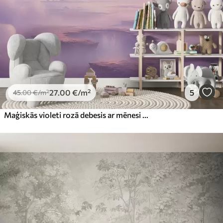
27
.00
€
/m²
5
45
.00
€
/m²
Maģiskās violeti rozā debesis ar mēnesi un mākoņiem