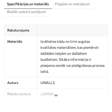
Specifikācijas un materiāls
Piegāde un maksājumi
Biežāk uzdotie jautājumi
Raksturojums
Materiāls
Izvēlieties kādu no trim augstas
kvalitātes materiāliem, kas piemēroti
dažādām telpām un dažādiem
budžetiem. Sīkāka informācija ir
pieejama zemāk vai pielāgošanas procesa
laikā.
Autors
UWALLS
Raksta numurs
u29990
Ražošana
Attēls tiek izdrukāts jūsu norādītajā
izmērā un sagriezts vienādās lentēs, kuru