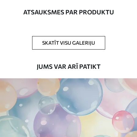
platums nepārsniedz 50 cm.
ATSAUKSMES PAR PRODUKTU
Turklāt
Jūs varat pievienot lakas pārklājumu
un/vai tapešu līmi.
Tīrīšana
Tapetes var viegli notīrīt ar mīkstu sūkli.
SKATĪT VISU GALERIJU
Tapetes ar lakas pārklājumu var tīrīt ar
ūdeni.
JUMS VAR ARĪ PATIKT
Piemērošanas
Viengabala lietojums
metode
Pieejamie materiāli
Standarts
45
.00
27
.00
€
/m²