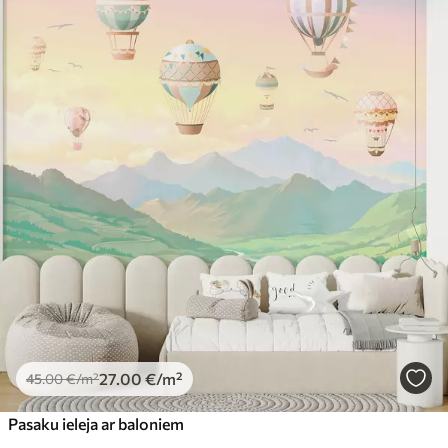
27
.00
€
/m²
45
.00
€
/m²
Pasaku ieleja ar baloniem