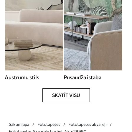
Austrumu stils
Pusaudža istaba
SKATĪT VISU
Sākumlapa
Fototapetes
Fototapetes akvareļi
Fototapetes Akvareļu burbuļi Nr. u29990