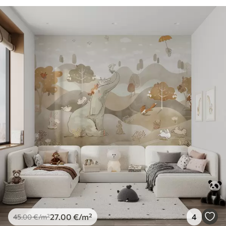
27
.00
€
/m²
4
45
.00
€
/m²