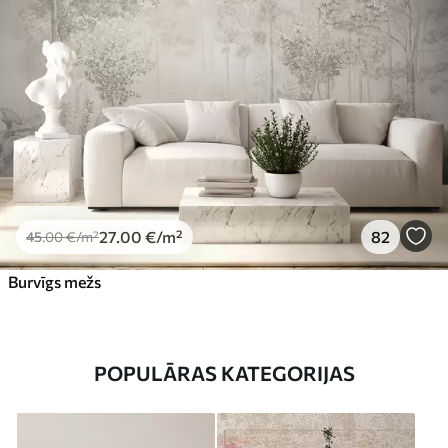
27
.00
€
/m²
82
45
.00
€
/m²
Burvīgs mežs
POPULĀRAS KATEGORIJAS