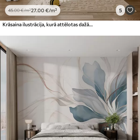
27
.00
€
/m²
5
45
.00
€
/m²
Krāsaina ilustrācija, kurā attēlotas dažādas planētas un kosmosa akvarelis