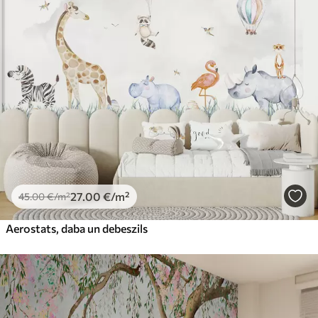
27
.00
€
/m²
45
.00
€
/m²
Aerostats, daba un debeszils