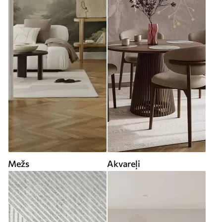
Mežs
Akvareļi