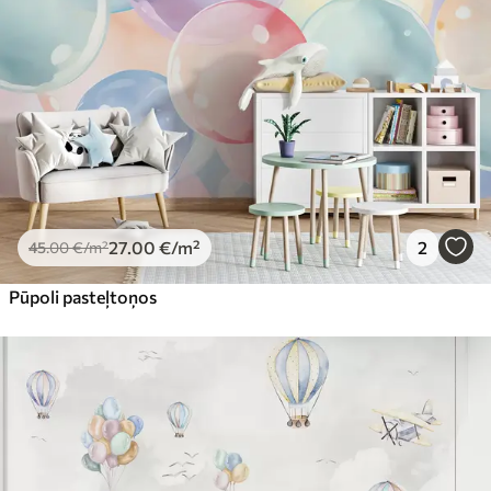
Premium
56
.67
34
.00
€
/m²
Premium vinils
65
.00
39
.00
€
/m²
Peel and Stick
81
.65
48
.99
€
/m²
27
.00
€
/m²
2
45
.00
€
/m²
Pūpoli pasteļtoņos