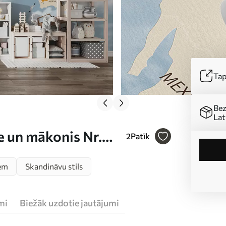
Tap
Bez
Lat
e un mākonis Nr.
2
Patīk
iem
Skandināvu stils
mi
Biežāk uzdotie jautājumi