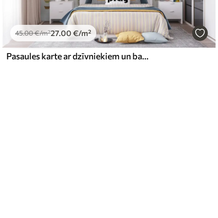
27
.00
€
/m²
45
.00
€
/m²
Pasaules karte ar dzīvniekiem un baloniem