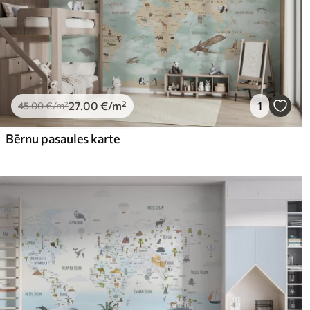
27
.00
€
/m²
1
45
.00
€
/m²
Bērnu pasaules karte