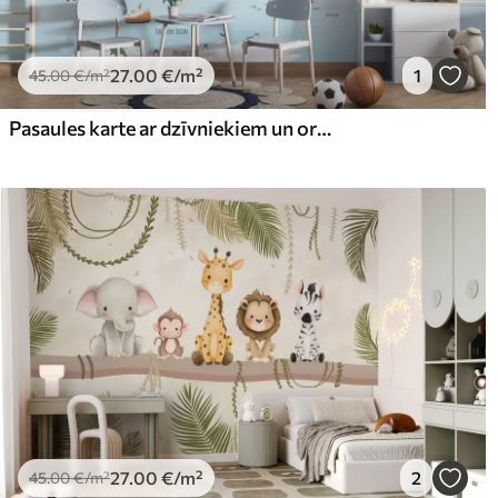
27
.00
€
/m²
1
45
.00
€
/m²
Pasaules karte ar dzīvniekiem un orientieriem
27
.00
€
/m²
2
45
.00
€
/m²