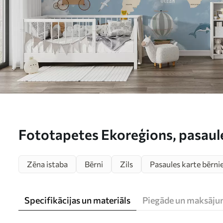
Fototapetes Ekoreģions, pasaul
u48123
Zēna istaba
Bērni
Zils
Pasaules karte bērn
Specifikācijas un materiāls
Piegāde un maksāju