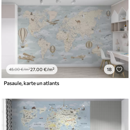
emium
67
34
.00
€
/m²
27
.00
€
/m²
18
l and Stick
45
.00
€
/m²
65
48
.99
€
/m²
Pasaule, karte un atlants