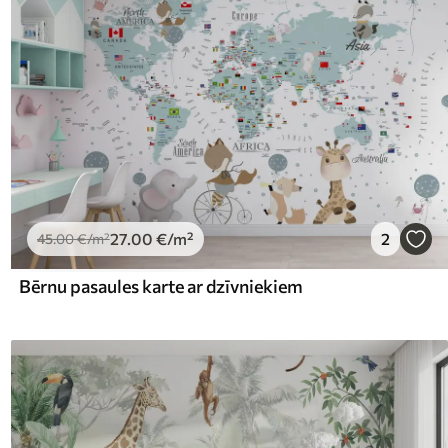
27
.00
€
/m²
2
45
.00
€
/m²
Bērnu pasaules karte ar dzīvniekiem