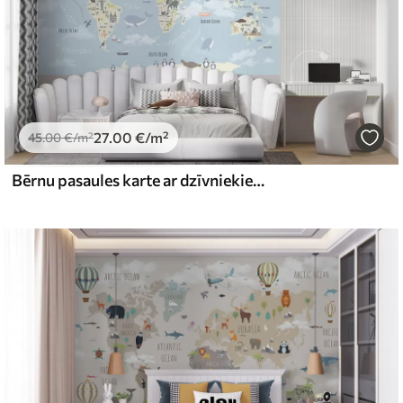
27
.00
€
/m²
45
.00
€
/m²
Bērnu pasaules karte ar dzīvniekiem un orientieriem