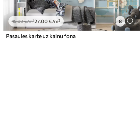
27
.00
€
/m²
8
45
.00
€
/m²
Pasaules karte uz kalnu fona