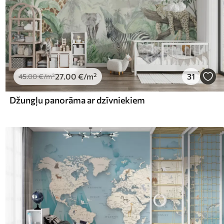
27
.00
€
/m²
31
45
.00
€
/m²
Džungļu panorāma ar dzīvniekiem