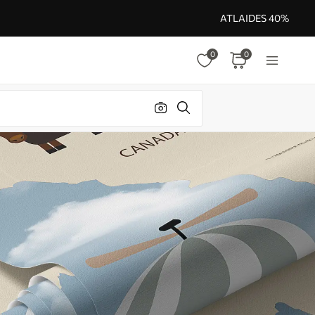
ATLAIDES 40%
0
0