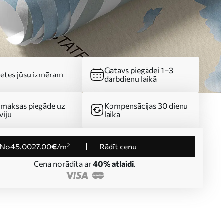
Gatavs piegādei 1–3
etes jūsu izmēram
darbdienu laikā
maksas piegāde uz
Kompensācijas 30 dienu
viju
laikā
no
45
.00
27
.00
€
/m²
Rādīt cenu
Cena norādīta ar
40% atlaidi
.