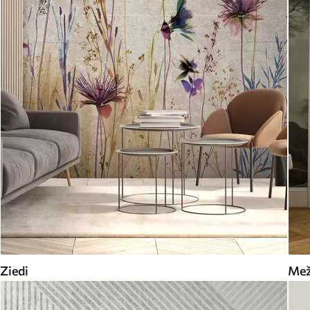
Ziedi
Me