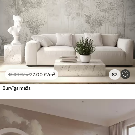
Premium
56
.67
34
.00
€
/m²
Premium vinils
65
.00
39
.00
€
/m²
Peel and Stick
81
.65
48
.99
€
/m²
27
.00
€
/m²
82
45
.00
€
/m²
Burvīgs mežs