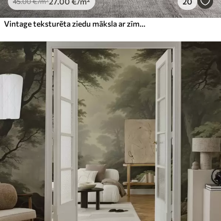
27
.00
€
/m²
20
45
.00
€
/m²
Vintage teksturēta ziedu māksla ar zīmējuma stila delikātu dārza ziedu un lapu ilustrācijām, maigiem pasteļtoņos un sēpijas toņos