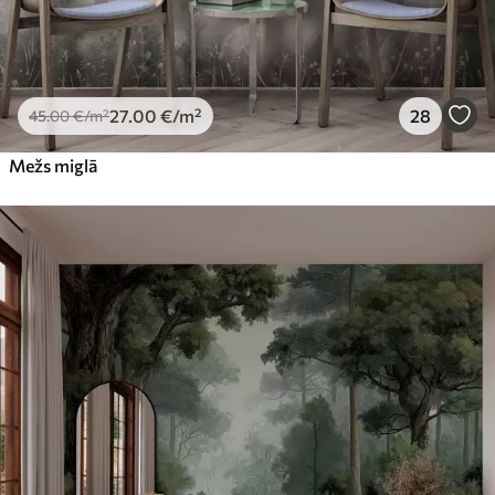
27
.00
€
/m²
28
45
.00
€
/m²
Mežs miglā