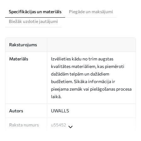
Specifikācijas un materiāls
Piegāde un maksājumi
Biežāk uzdotie jautājumi
Raksturojums
Materiāls
Izvēlieties kādu no trim augstas
kvalitātes materiāliem, kas piemēroti
dažādām telpām un dažādiem
budžetiem. Sīkāka informācija ir
pieejama zemāk vai pielāgošanas procesa
laikā.
Autors
UWALLS
Raksta numurs
u55452
Ražošana
Attēls tiek izdrukāts jūsu norādītajā