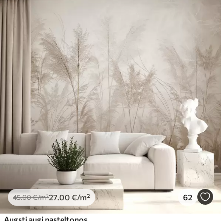
27
.00
€
/m²
62
45
.00
€
/m²
Augsti augi pasteļtoņos