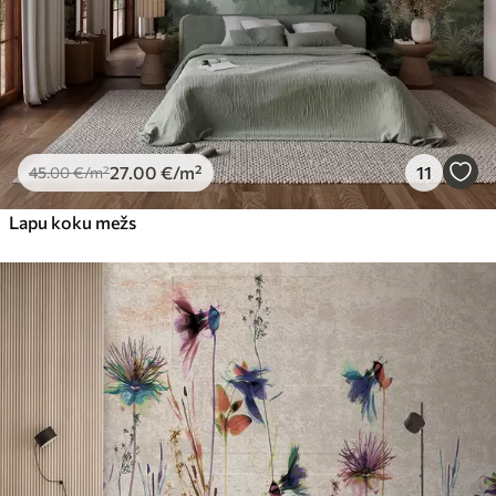
27
.00
€
/m²
11
45
.00
€
/m²
Lapu koku mežs