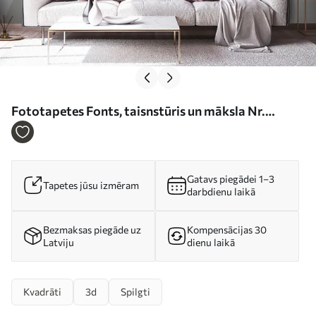
Fototapetes Fonts, taisnstūris un māksla Nr.
u55452
Gatavs piegādei 1–3
Tapetes jūsu izmēram
darbdienu laikā
Bezmaksas piegāde uz
Kompensācijas 30
Latviju
dienu laikā
Kvadrāti
3d
Spilgti