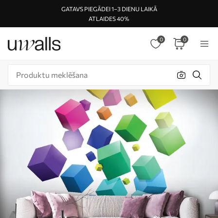
GATAVS PIEGĀDEI 1–3 DIENU LAIKĀ
ATLAIDES 40%
0
0