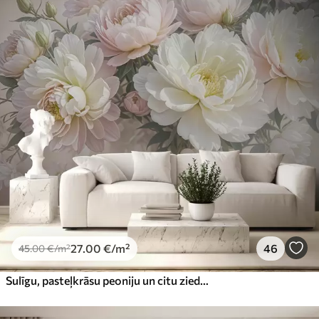
27
.00
€
/m²
46
45
.00
€
/m²
Sulīgu, pasteļkrāsu peoniju un citu ziedu pušķis uz maiga, izplūduša fona