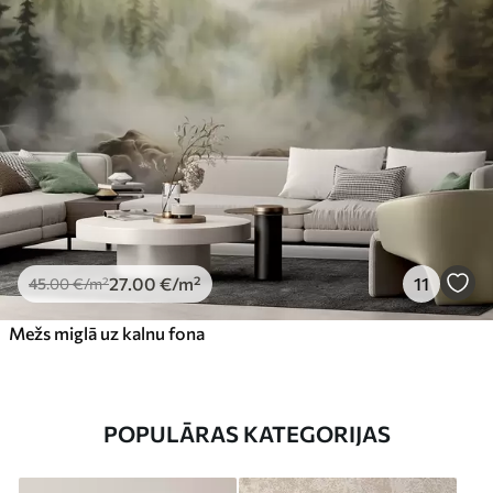
27
.00
€
/m²
11
45
.00
€
/m²
Mežs miglā uz kalnu fona
POPULĀRAS KATEGORIJAS