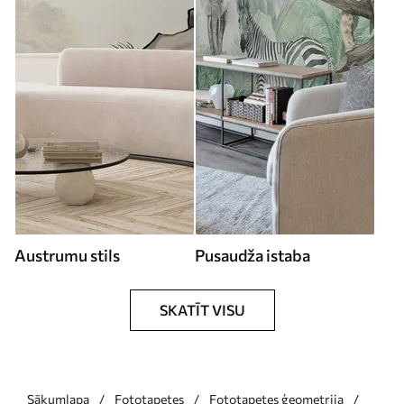
Austrumu stils
Pusaudža istaba
SKATĪT VISU
Sākumlapa
Fototapetes
Fototapetes ģeometrija