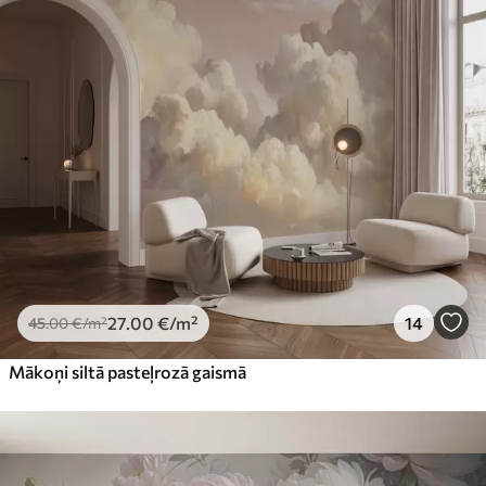
27
.00
€
/m²
14
45
.00
€
/m²
Mākoņi siltā pasteļrozā gaismā