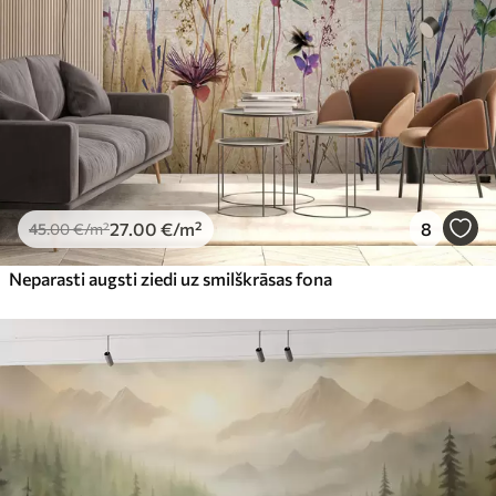
27
.00
€
/m²
8
45
.00
€
/m²
Neparasti augsti ziedi uz smilškrāsas fona