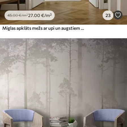
27
.00
€
/m²
23
45
.00
€
/m²
Miglas apklāts mežs ar upi un augstiem seniem kokiem