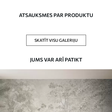
izmērā un sagriezts vienādās lentēs, kuru
platums nepārsniedz 50 cm.
ATSAUKSMES PAR PRODUKTU
Turklāt
Jūs varat pievienot lakas pārklājumu
un/vai tapešu līmi.
Tīrīšana
Tapetes var viegli notīrīt ar mīkstu sūkli.
SKATĪT VISU GALERIJU
Tapetes ar lakas pārklājumu var tīrīt ar
ūdeni.
JUMS VAR ARĪ PATIKT
Piemērošanas
Viengabala lietojums
metode
Pieejamie materiāli
Standarts
45
.00
27
.00
€
/m²