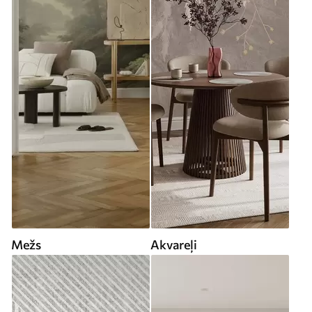
Mežs
Akvareļi