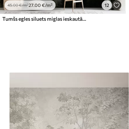
27
.00
€
/m²
12
45
.00
€
/m²
Tumšs egles siluets miglas ieskautā vietā