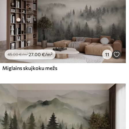
27
.00
€
/m²
11
45
.00
€
/m²
Miglains skujkoku mežs