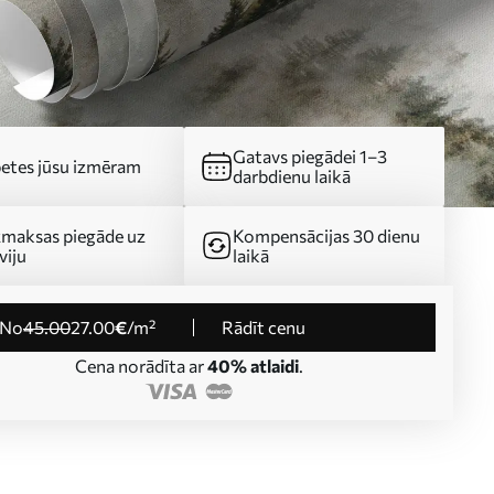
Gatavs piegādei 1–3
etes jūsu izmēram
darbdienu laikā
maksas piegāde uz
Kompensācijas 30 dienu
viju
laikā
no
45
.00
27
.00
€
/m²
Rādīt cenu
Cena norādīta ar
40% atlaidi
.