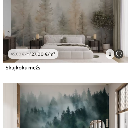
27
.00
€
/m²
8
45
.00
€
/m²
Skujkoku mežs