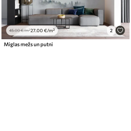
27
.00
€
/m²
2
45
.00
€
/m²
Miglas mežs un putni