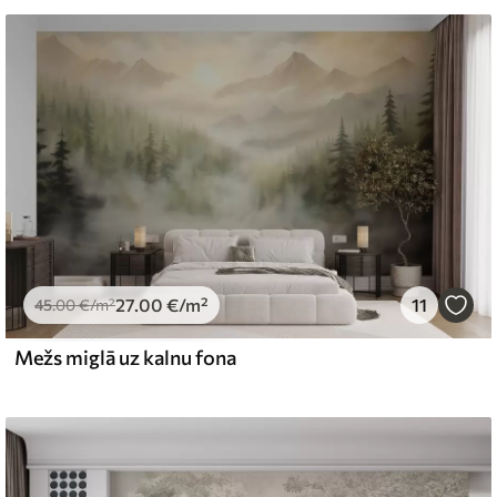
emium
67
34
.00
€
/m²
27
.00
€
/m²
11
l and Stick
45
.00
€
/m²
65
48
.99
€
/m²
Mežs miglā uz kalnu fona