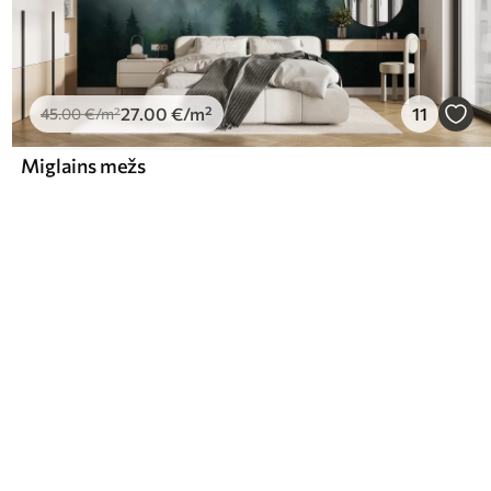
27
.00
€
/m²
11
45
.00
€
/m²
Miglains mežs