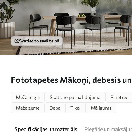
Skatiet to savā telpā
Fototapetes Mākoņi, debesis un 
Meža migla
Skats no putna lidojuma
Pinetree
Meža zeme
Daba
Tikai
Mājīgums
Specifikācijas un materiāls
Piegāde un maksāju