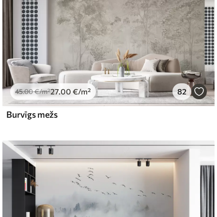
27
.00
€
/m²
82
45
.00
€
/m²
Burvīgs mežs