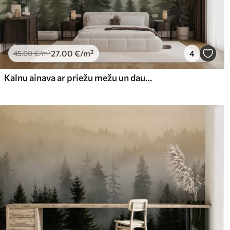
27
.00
€
/m²
4
45
.00
€
/m²
Kalnu ainava ar priežu mežu un daudzslāņainiem kalniem rītausmā ar vieglu miglu akvareļu imitācijas māksla