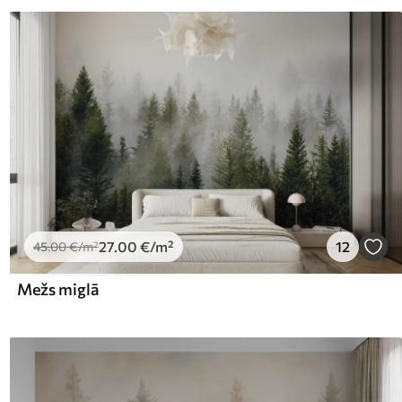
27
.00
€
/m²
12
45
.00
€
/m²
Mežs miglā