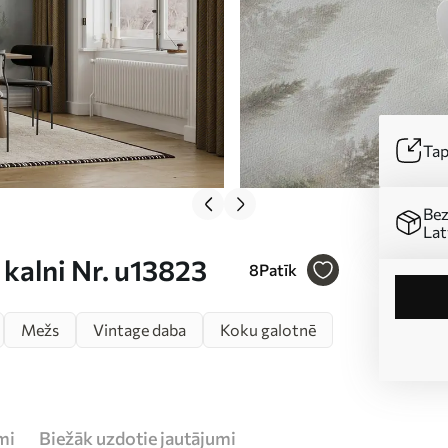
Tap
Bez
Lat
kalni Nr. u13823
8
Patīk
Mežs
Vintage daba
Koku galotnē
mi
Biežāk uzdotie jautājumi