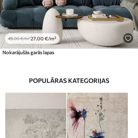
27
.00
€
/m²
45
.00
€
/m²
Nokarājušās garās lapas
POPULĀRAS KATEGORIJAS