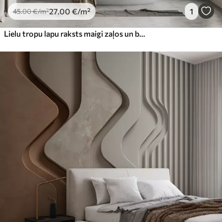
27
.00
€
/m²
1
45
.00
€
/m²
Lielu tropu lapu raksts maigi zaļos un bēšos toņos, ar gludiem gradientiem un maigām faktūras detaļām