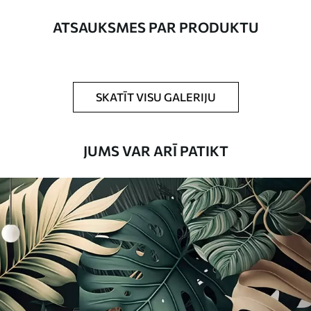
platums nepārsniedz 50 cm.
ATSAUKSMES PAR PRODUKTU
Turklāt
Jūs varat pievienot lakas pārklājumu
un/vai tapešu līmi.
Tīrīšana
Tapetes var viegli notīrīt ar mīkstu sūkli.
SKATĪT VISU GALERIJU
Tapetes ar lakas pārklājumu var tīrīt ar
ūdeni.
JUMS VAR ARĪ PATIKT
Piemērošanas
Viengabala lietojums
metode
Pieejamie materiāli
Standarts
45
.00
27
.00
€
/m²