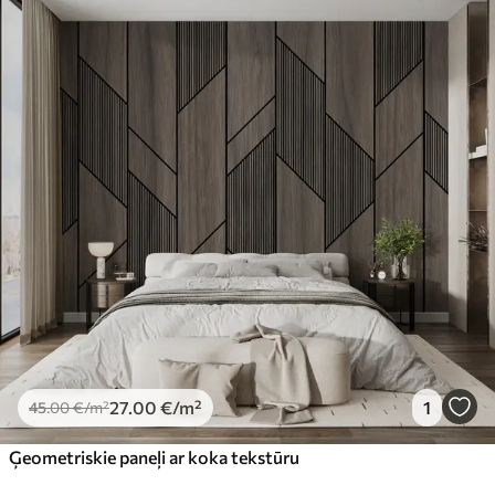
27
.00
€
/m²
1
45
.00
€
/m²
Ģeometriskie paneļi ar koka tekstūru