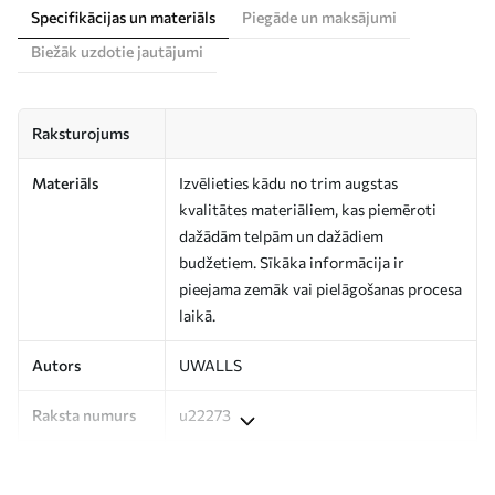
Specifikācijas un materiāls
Piegāde un maksājumi
Biežāk uzdotie jautājumi
Raksturojums
Materiāls
Izvēlieties kādu no trim augstas
kvalitātes materiāliem, kas piemēroti
dažādām telpām un dažādiem
budžetiem. Sīkāka informācija ir
pieejama zemāk vai pielāgošanas procesa
laikā.
Autors
UWALLS
Raksta numurs
u22273
Ražošana
Attēls tiek izdrukāts jūsu norādītajā
izmērā un sagriezts vienādās lentēs, kuru