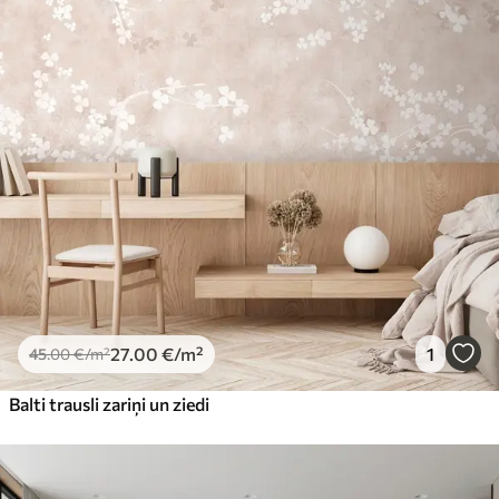
27
.00
€
/m²
1
45
.00
€
/m²
Balti trausli zariņi un ziedi