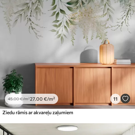
27
.00
€
/m²
11
45
.00
€
/m²
Ziedu rāmis ar akvareļu zaļumiem