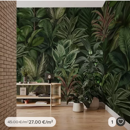
27
.00
€
/m²
1
45
.00
€
/m²