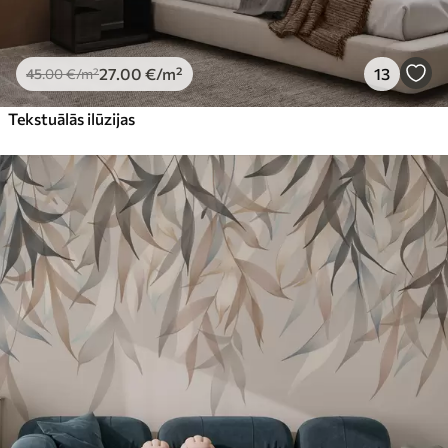
27
.00
€
/m²
13
45
.00
€
/m²
Tekstuālās ilūzijas