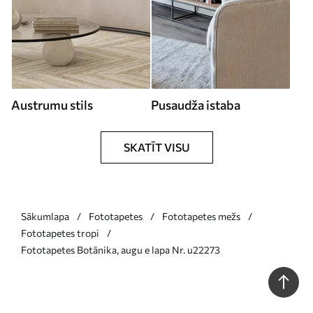
Austrumu stils
Pusaudža istaba
SKATĪT VISU
Sākumlapa
Fototapetes
Fototapetes mežs
Fototapetes tropi
Fototapetes Botānika, augu e lapa Nr. u22273