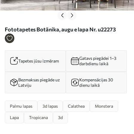
Fototapetes Botānika, augu e lapa Nr. u22273
Gatavs piegādei 1–3
Tapetes jūsu izmēram
darbdienu laikā
Bezmaksas piegāde uz
Kompensācijas 30
Latviju
dienu laikā
Palmu lapas
3d lapas
Calathea
Monstera
Lapa
Tropicana
3d