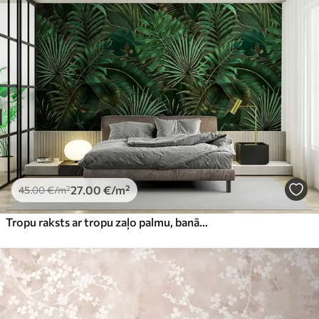
27
.00
€
/m²
45
.00
€
/m²
Tropu raksts ar tropu zaļo palmu, banānu lapām