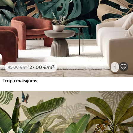
Premium
56
.67
34
.00
€
/m²
Premium vinils
65
.00
39
.00
€
/m²
Peel and Stick
81
.65
48
.99
€
/m²
27
.00
€
/m²
1
45
.00
€
/m²
Tropu maisījums