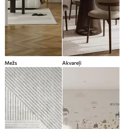
Mežs
Akvareļi