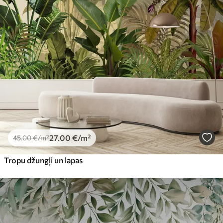
27
.00
€
/m²
45
.00
€
/m²
Tropu džungļi un lapas