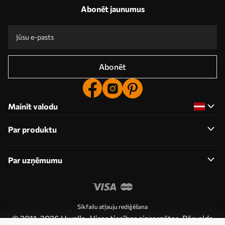
Abonēt jaunumus
Abonēt
Mainīt valodu
Par produktu
Par uzņēmumu
Sīkfailu atļauju rediģēšana
© 2011-2026 Uwalls . Visas tiesības aizsargātas. Pārvalda