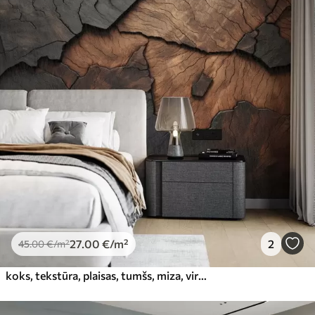
27
.00
€
/m²
2
45
.00
€
/m²
koks, tekstūra, plaisas, tumšs, miza, virsma