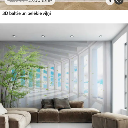
27
.00
€
/m²
4
45
.00
€
/m²
3D baltie un pelēkie viļņi