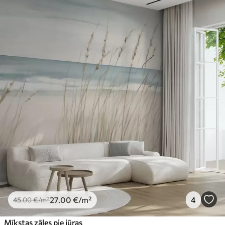
27
.00
€
/m²
4
45
.00
€
/m²
Mīkstas zāles pie jūras