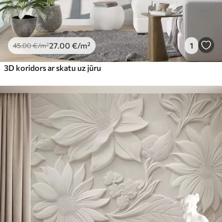
27
.00
€
/m²
1
45
.00
€
/m²
3D koridors ar skatu uz jūru