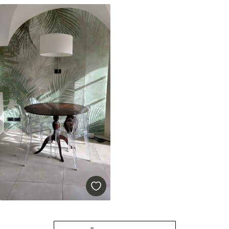
Premium
56
.67
34
.00
€
/m²
Premium vinils
65
.00
39
.00
€
/m²
Peel and Stick
81
.65
48
.99
€
/m²