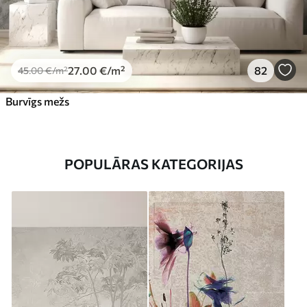
27
.00
€
/m²
82
45
.00
€
/m²
Burvīgs mežs
POPULĀRAS KATEGORIJAS