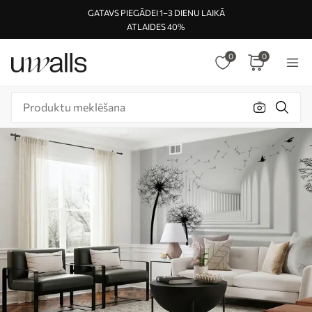
GATAVS PIEGĀDEI 1–3 DIENU LAIKĀ
ATLAIDES 40%
0
0