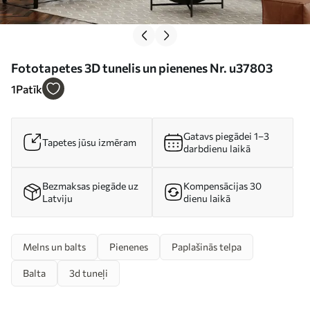
Fototapetes 3D tunelis un pienenes Nr. u37803
1
Patīk
Gatavs piegādei 1–3
Tapetes jūsu izmēram
darbdienu laikā
Bezmaksas piegāde uz
Kompensācijas 30
Latviju
dienu laikā
Melns un balts
Pienenes
Paplašinās telpa
Balta
3d tuneļi