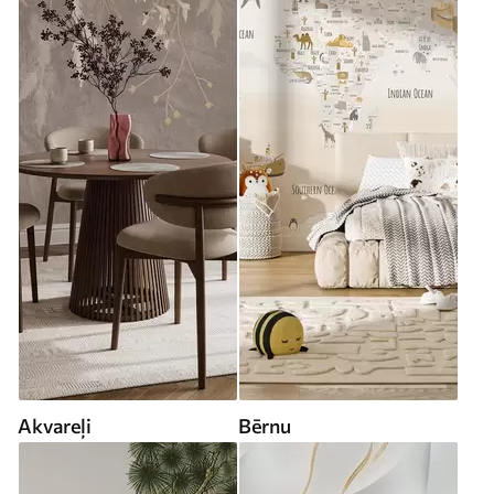
Akvareļi
Bērnu