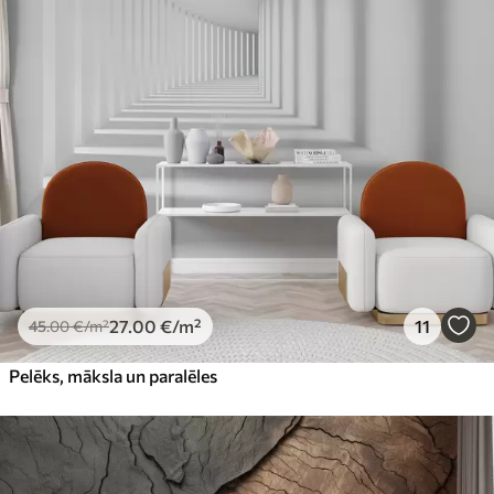
27
.00
€
/m²
11
45
.00
€
/m²
Pelēks, māksla un paralēles