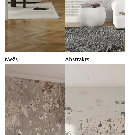
Mežs
Abstrakts