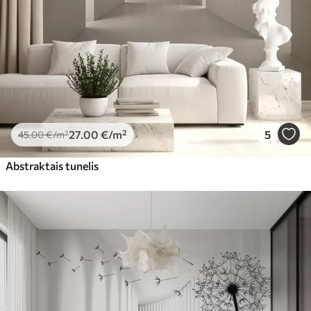
27
.00
€
/m²
5
45
.00
€
/m²
Abstraktais tunelis