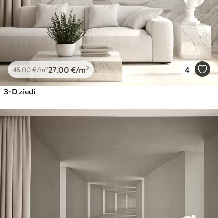
27
.00
€
/m²
4
45
.00
€
/m²
3-D ziedi