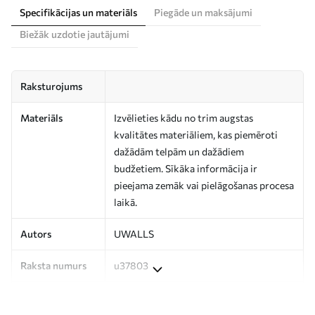
Specifikācijas un materiāls
Piegāde un maksājumi
Biežāk uzdotie jautājumi
Raksturojums
Materiāls
Izvēlieties kādu no trim augstas
kvalitātes materiāliem, kas piemēroti
dažādām telpām un dažādiem
budžetiem. Sīkāka informācija ir
pieejama zemāk vai pielāgošanas procesa
laikā.
Autors
UWALLS
Raksta numurs
u37803
Apdare
Daļēji matēts.