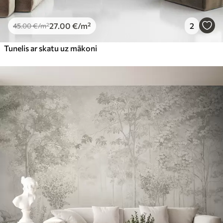
27
.00
€
/m²
2
45
.00
€
/m²
Tunelis ar skatu uz mākoni