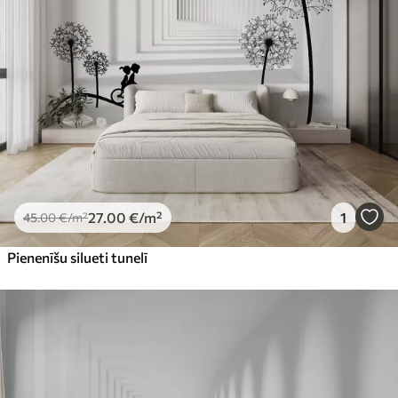
27
.00
€
/m²
1
45
.00
€
/m²
Pienenīšu silueti tunelī