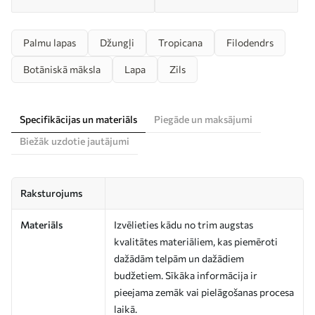
Palmu lapas
Džungļi
Tropicana
Filodendrs
Botāniskā māksla
Lapa
Zils
Specifikācijas un materiāls
Piegāde un maksājumi
Biežāk uzdotie jautājumi
Raksturojums
Materiāls
Izvēlieties kādu no trim augstas
kvalitātes materiāliem, kas piemēroti
dažādām telpām un dažādiem
budžetiem. Sīkāka informācija ir
pieejama zemāk vai pielāgošanas procesa
laikā.