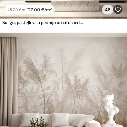
27
.00
€
/m²
46
45
.00
€
/m²
Sulīgu, pasteļkrāsu peoniju un citu ziedu pušķis uz maiga, izplūduša fona