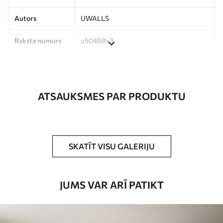
Autors
UWALLS
Raksta numurs
u50468v3
Ražošana
Attēls tiek izdrukāts jūsu norādītajā
izmērā un sagriezts vienādās lentēs, kuru
platums nepārsniedz 50 cm.
ATSAUKSMES PAR PRODUKTU
Turklāt
Jūs varat pievienot lakas pārklājumu
un/vai tapešu līmi.
Tīrīšana
Tapetes var viegli notīrīt ar mīkstu sūkli.
SKATĪT VISU GALERIJU
Tapetes ar lakas pārklājumu var tīrīt ar
ūdeni.
JUMS VAR ARĪ PATIKT
Piemērošanas
Viengabala lietojums
metode