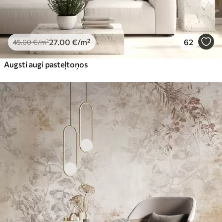
27
.00
€
/m²
62
45
.00
€
/m²
Augsti augi pasteļtoņos