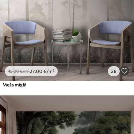
27
.00
€
/m²
28
45
.00
€
/m²
Mežs miglā