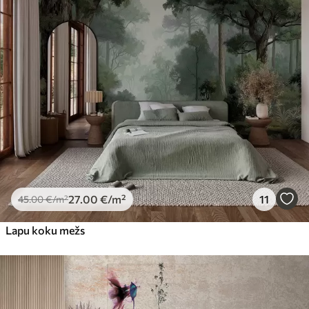
27
.00
€
/m²
11
45
.00
€
/m²
Lapu koku mežs