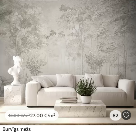
Pieejamie materiāli
Standarts
45
.00
27
.00
€
/m²
Premium
56
.67
34
.00
€
/m²
Premium vinils
65
.00
39
.00
€
/m²
Peel and Stick
81
.65
48
.99
€
/m²
27
.00
€
/m²
82
45
.00
€
/m²
Burvīgs mežs