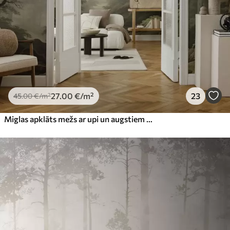
27
.00
€
/m²
23
45
.00
€
/m²
Miglas apklāts mežs ar upi un augstiem seniem kokiem