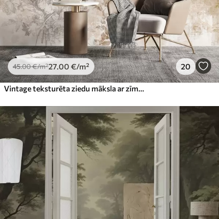
27
.00
€
/m²
20
45
.00
€
/m²
Vintage teksturēta ziedu māksla ar zīmējuma stila delikātu dārza ziedu un lapu ilustrācijām, maigiem pasteļtoņos un sēpijas toņos