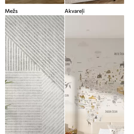
Mežs
Akvareļi