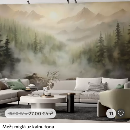
27
.00
€
/m²
11
45
.00
€
/m²
Mežs miglā uz kalnu fona