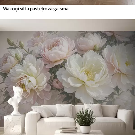
Mākoņi siltā pasteļrozā gaismā