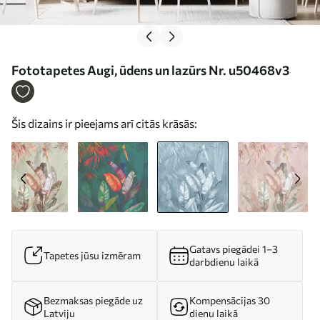
Fototapetes Augi, ūdens un lazūrs Nr. u50468v3
Šis dizains ir pieejams arī citās krāsās:
Gatavs piegādei 1–3
Tapetes jūsu izmēram
darbdienu laikā
Bezmaksas piegāde uz
Kompensācijas 30
Latviju
dienu laikā