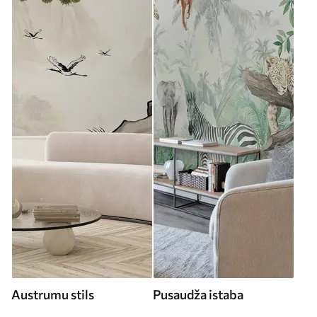
Austrumu stils
Pusaudža istaba