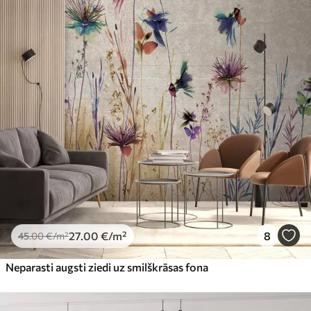
27
.00
€
/m²
8
45
.00
€
/m²
Neparasti augsti ziedi uz smilškrāsas fona