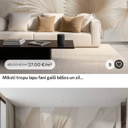
27
.00
€
/m²
9
45
.00
€
/m²
Mīksti tropu lapu fani gaiši bēšos un zilgana toņos