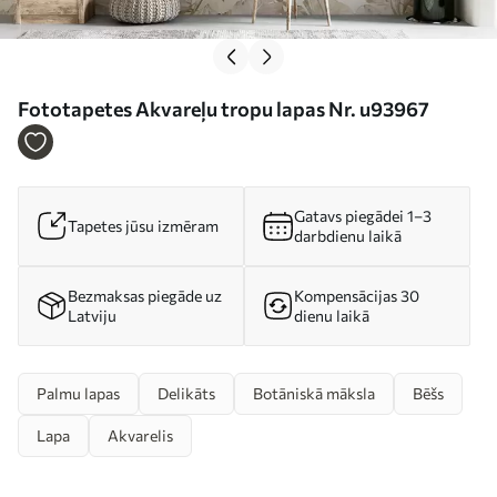
Fototapetes Akvareļu tropu lapas Nr. u93967
Gatavs piegādei 1–3
Tapetes jūsu izmēram
darbdienu laikā
Bezmaksas piegāde uz
Kompensācijas 30
Latviju
dienu laikā
Palmu lapas
Delikāts
Botāniskā māksla
Bēšs
Lapa
Akvarelis