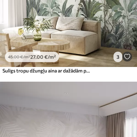
27
.00
€
/m²
3
45
.00
€
/m²
Sulīgs tropu džungļu aina ar dažādām palmām, lielām lapām un krāsainiem ziediem priekšplānā