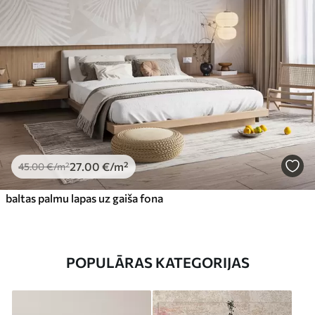
27
.00
€
/m²
45
.00
€
/m²
baltas palmu lapas uz gaiša fona
POPULĀRAS KATEGORIJAS