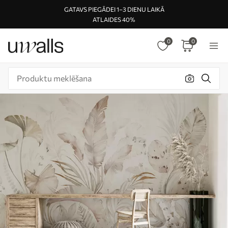
GATAVS PIEGĀDEI 1–3 DIENU LAIKĀ
ATLAIDES 40%
0
0