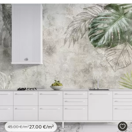
27
.00
€
/m²
45
.00
€
/m²