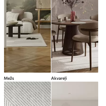
Mežs
Akvareļi