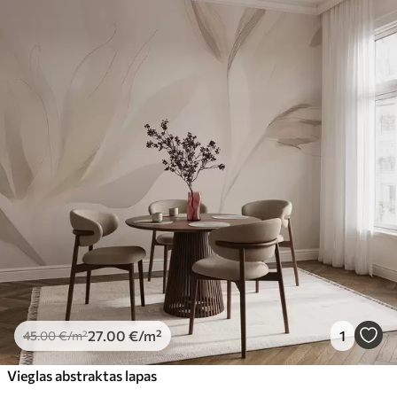
27
.00
€
/m²
1
45
.00
€
/m²
Vieglas abstraktas lapas