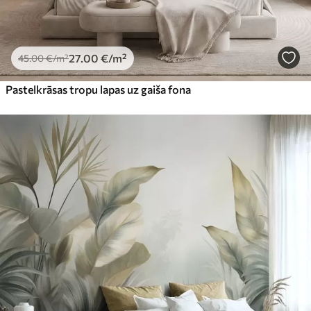
27
.00
€
/m²
45
.00
€
/m²
Pastelkrāsas tropu lapas uz gaiša fona