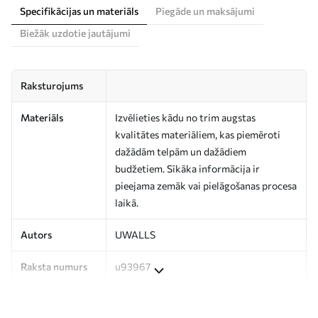
Specifikācijas un materiāls
Piegāde un maksājumi
Biežāk uzdotie jautājumi
Raksturojums
Materiāls
Izvēlieties kādu no trim augstas
kvalitātes materiāliem, kas piemēroti
dažādām telpām un dažādiem
budžetiem. Sīkāka informācija ir
pieejama zemāk vai pielāgošanas procesa
laikā.
Autors
UWALLS
Raksta numurs
u93967
Ražošana
Attēls tiek izdrukāts jūsu norādītajā
izmērā un sagriezts vienādās lentēs, kuru