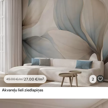
27
.00
€
/m²
2
45
.00
€
/m²
Akvareļu lieli ziedlapiņas