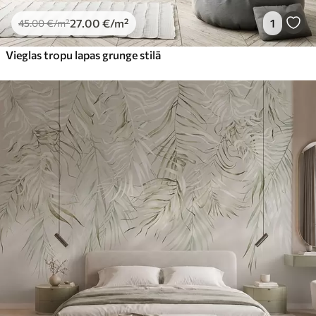
27
.00
€
/m²
1
45
.00
€
/m²
Vieglas tropu lapas grunge stilā