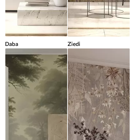
Daba
Ziedi