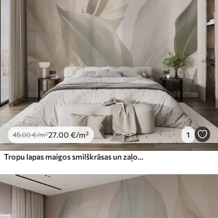
27
.00
€
/m²
1
45
.00
€
/m²
Tropu lapas maigos smilškrāsas un zaļos toņos ar akvareļa efektu un maigām krāsu maiņām