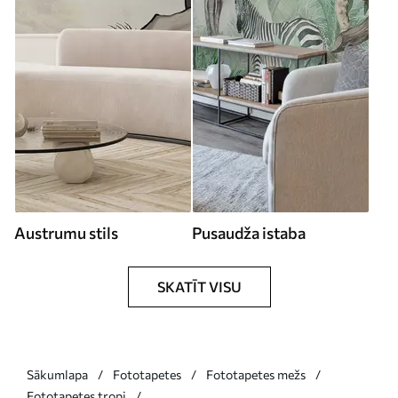
Austrumu stils
Pusaudža istaba
SKATĪT VISU
Sākumlapa
Fototapetes
Fototapetes mežs
Fototapetes tropi