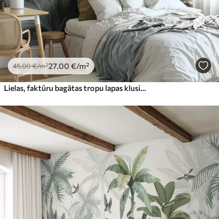
27
.00
€
/m²
45
.00
€
/m²
Lielas, faktūru bagātas tropu lapas klusinātos zaļos un smilškrāsas toņos, džungļu vide