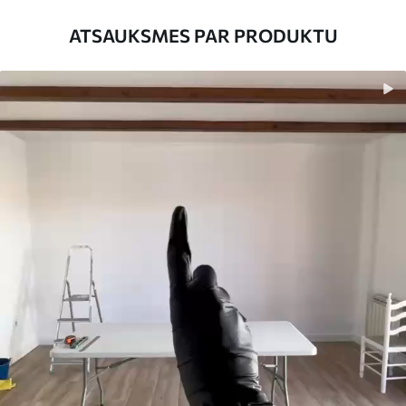
platums nepārsniedz 50 cm.
ATSAUKSMES PAR PRODUKTU
Turklāt
Jūs varat pievienot lakas pārklājumu
un/vai tapešu līmi.
Tīrīšana
Tapetes var viegli notīrīt ar mīkstu sūkli.
Tapetes ar lakas pārklājumu var tīrīt ar
ūdeni.
Piemērošanas
Viengabala lietojums
metode
Pieejamie materiāli
Standarts
45
.00
27
.00
€
/m²