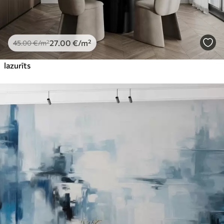
27
.00
€
/m²
45
.00
€
/m²
lazurīts