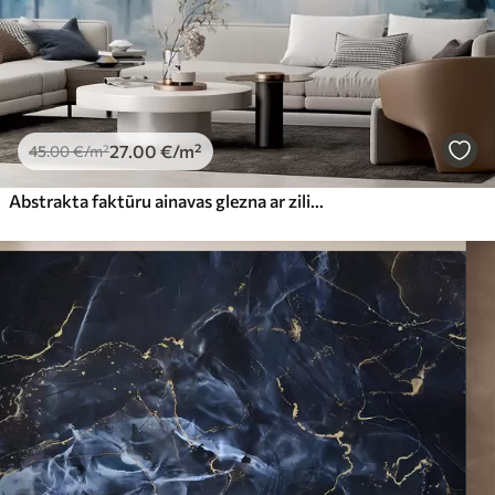
27
.00
€
/m²
45
.00
€
/m²
Abstrakta faktūru ainavas glezna ar ziliem un baltiem triepieniem, modernā stilā