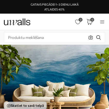
GATAVS PIEGĀDEI 1–3 DIENU LAIKĀ
ATLAIDES 40%
0
0
Skatiet to savā telpā