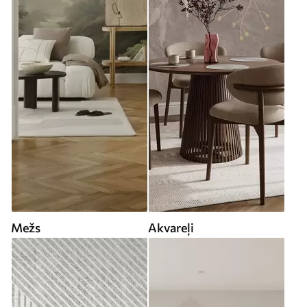
Mežs
Akvareļi