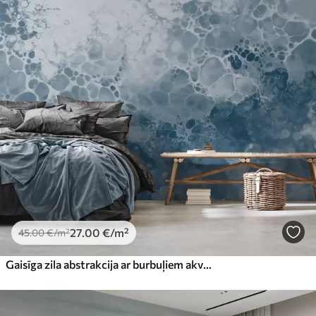
27
.00
€
/m²
45
.00
€
/m²
Gaisīga zila abstrakcija ar burbuļiem akvareļa stilā