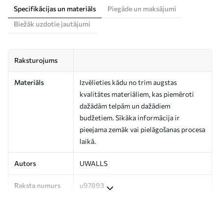
Specifikācijas un materiāls
Piegāde un maksājumi
Biežāk uzdotie jautājumi
Raksturojums
Materiāls
Izvēlieties kādu no trim augstas
kvalitātes materiāliem, kas piemēroti
dažādām telpām un dažādiem
budžetiem. Sīkāka informācija ir
pieejama zemāk vai pielāgošanas procesa
laikā.
Autors
UWALLS
Raksta numurs
u97893
Apdare
Daļēji matēts.