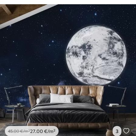
27
.00
€
/m²
3
45
.00
€
/m²