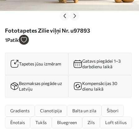
Fototapetes Zilie viļņi Nr. u97893
1
Patīk
Gatavs piegādei 1–3
Tapetes jūsu izmēram
darbdienu laikā
Bezmaksas piegāde uz
Kompensācijas 30
Latviju
dienu laikā
Gradients
Cianotipija
Balta un zila
Šibori
Ēnotais
Tukšs
Bluegreen
Zils
Loft stilius