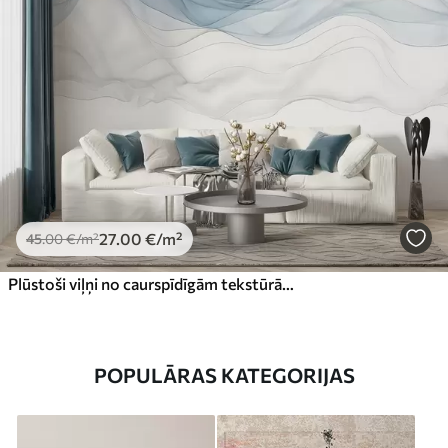
27
.00
€
/m²
45
.00
€
/m²
Plūstoši viļņi no caurspīdīgām tekstūrām tumši zilā, gaiši zilā un baltā krāsā uz gaiša fona
POPULĀRAS KATEGORIJAS