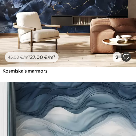
27
.00
€
/m²
2
45
.00
€
/m²
Kosmiskais marmors