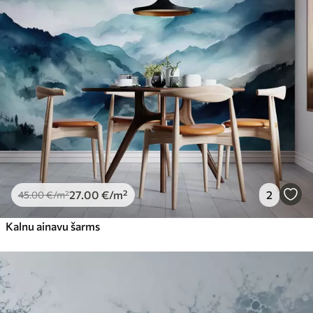
27
.00
€
/m²
2
45
.00
€
/m²
Kalnu ainavu šarms