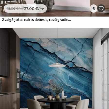
27
.00
€
/m²
6
45
.00
€
/m²
Zvaigžņotas nakts debesis, rozā gradients, kosmiskais, zvaigznāji