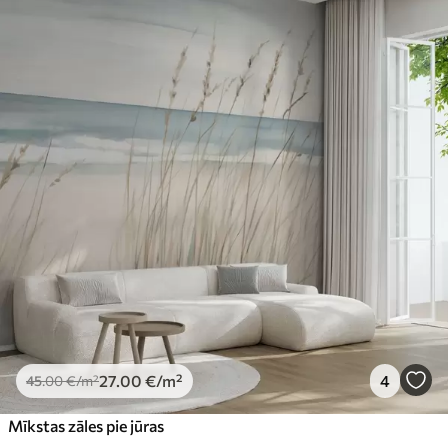
27
.00
€
/m²
4
45
.00
€
/m²
Mīkstas zāles pie jūras