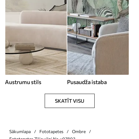
Austrumu stils
Pusaudža istaba
SKATĪT VISU
Sākumlapa
Fototapetes
Ombre
Fototapetes Zilie viļņi Nr. u97893