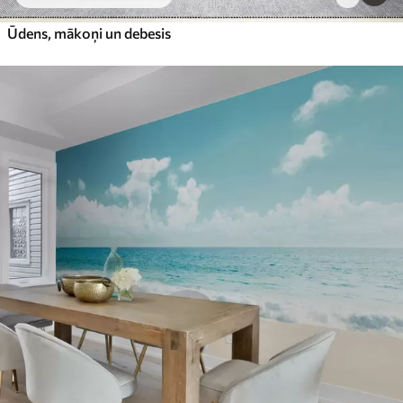
Ūdens, mākoņi un debesis