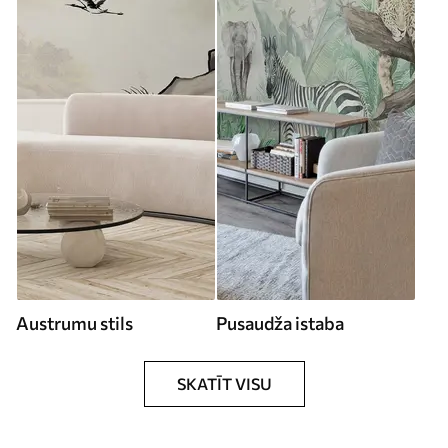
Austrumu stils
Pusaudža istaba
SKATĪT VISU