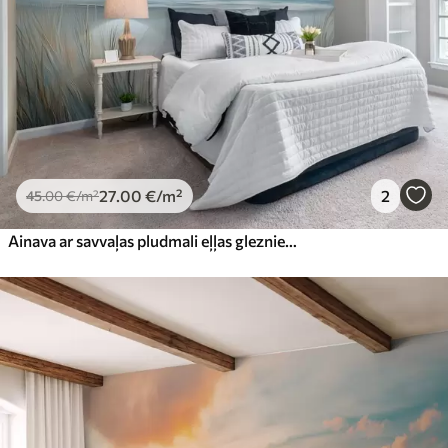
27
.00
€
/m²
2
45
.00
€
/m²
Ainava ar savvaļas pludmali eļļas glezniecības stilā