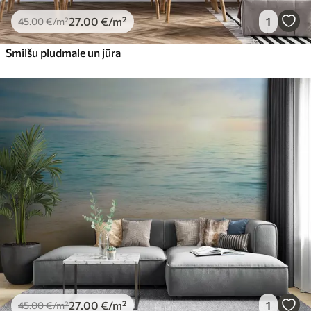
27
.00
€
/m²
1
45
.00
€
/m²
Smilšu pludmale un jūra
27
.00
€
/m²
1
45
.00
€
/m²