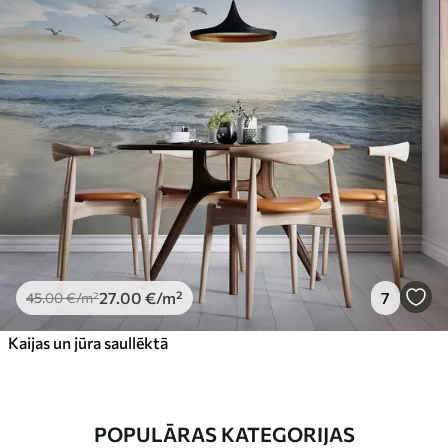
27
.00
€
/m²
7
45
.00
€
/m²
Kaijas un jūra saullēktā
POPULĀRAS KATEGORIJAS