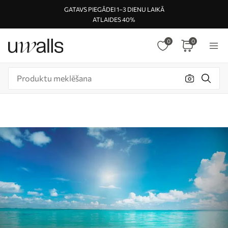
GATAVS PIEGĀDEI 1–3 DIENU LAIKĀ
ATLAIDES 40%
0
0