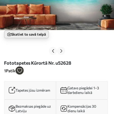
Skatiet to savā telpā
Fototapetes Kūrortā Nr. u52628
1
Patīk
Gatavs piegādei 1–3
Tapetes jūsu izmēram
darbdienu laikā
Bezmaksas piegāde uz
Kompensācijas 30
Latviju
dienu laikā