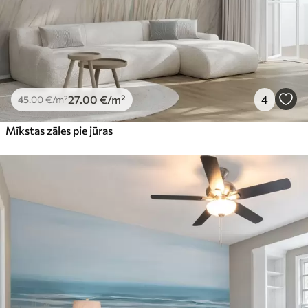
27
.00
€
/m²
4
45
.00
€
/m²
Mīkstas zāles pie jūras