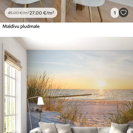
27
.00
€
/m²
1
45
.00
€
/m²
Maldīvu pludmale