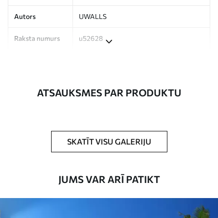
Autors
UWALLS
Raksta numurs
u52628
Ražošana
Attēls tiek izdrukāts jūsu norādītajā
izmērā un sagriezts vienādās lentēs, kuru
platums nepārsniedz 50 cm.
ATSAUKSMES PAR PRODUKTU
Turklāt
Jūs varat pievienot lakas pārklājumu
un/vai tapešu līmi.
Tīrīšana
Tapetes var viegli notīrīt ar mīkstu sūkli.
SKATĪT VISU GALERIJU
Tapetes ar lakas pārklājumu var tīrīt ar
ūdeni.
JUMS VAR ARĪ PATIKT
Piemērošanas
Viengabala lietojums
metode