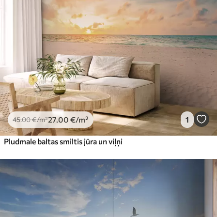
27
.00
€
/m²
1
45
.00
€
/m²
Pludmale baltas smiltis jūra un viļņi