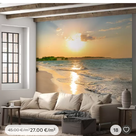
27
.00
€
/m²
18
45
.00
€
/m²