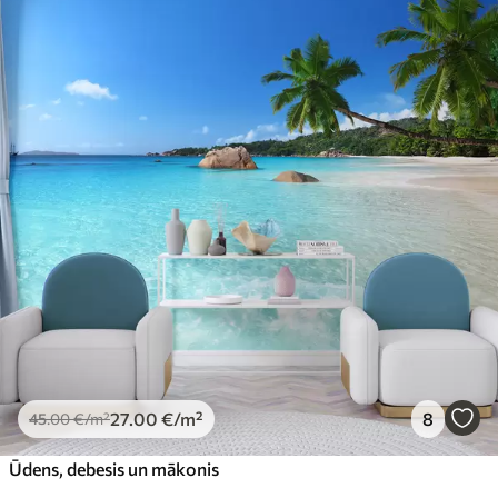
Pieejamie materiāli
Standarts
45
.00
27
.00
€
/m²
Premium
56
.67
34
.00
€
/m²
Premium vinils
65
.00
39
.00
€
/m²
Peel and Stick
81
.65
48
.99
€
/m²
27
.00
€
/m²
8
45
.00
€
/m²
Ūdens, debesis un mākonis