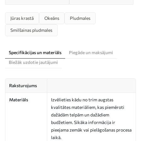
Jūras krastā
Okeāns
Pludmales
Smilšainas pludmales
Specifikācijas un materiāls
Piegāde un maksājumi
Biežāk uzdotie jautājumi
Raksturojums
Materiāls
Izvēlieties kādu no trim augstas
kvalitātes materiāliem, kas piemēroti
dažādām telpām un dažādiem
budžetiem. Sīkāka informācija ir
pieejama zemāk vai pielāgošanas procesa
laikā.