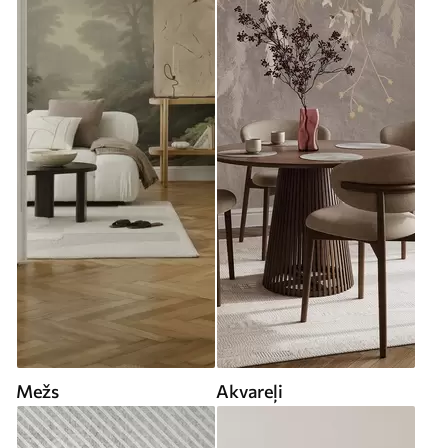
Mežs
Akvareļi