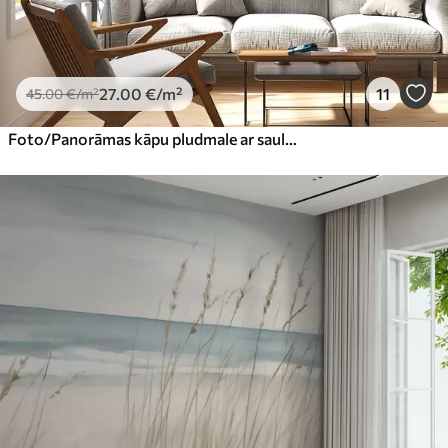
27
.00
€
/m²
11
45
.00
€
/m²
Foto/Panorāmas kāpu pludmale ar saulrietu