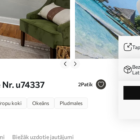
Tap
Bez
Lat
 Nr. u74337
2
Patīk
ropu koki
Okeāns
Pludmales
mi
Biežāk uzdotie jautājumi