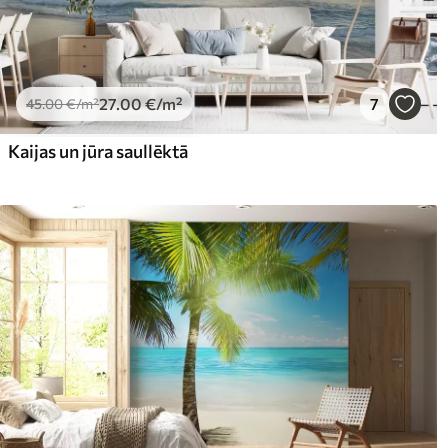
27
.00
€
/m²
7
45
.00
€
/m²
Kaijas un jūra saullēktā