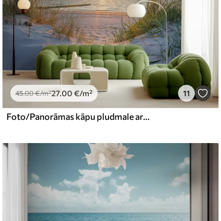
27
.00
€
/m²
11
45
.00
€
/m²
Foto/Panorāmas kāpu pludmale ar saulrietu