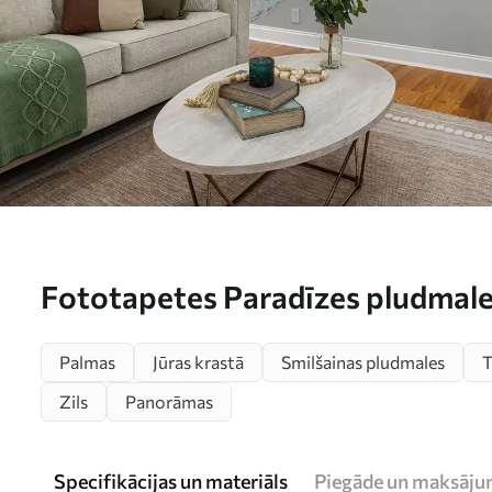
Fototapetes Paradīzes pludmale
Palmas
Jūras krastā
Smilšainas pludmales
T
Zils
Panorāmas
Specifikācijas un materiāls
Piegāde un maksāju