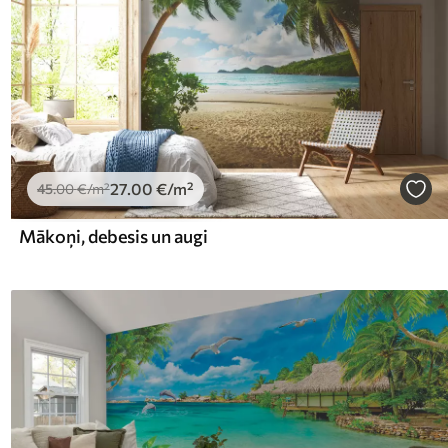
27
.00
€
/m²
45
.00
€
/m²
Mākoņi, debesis un augi