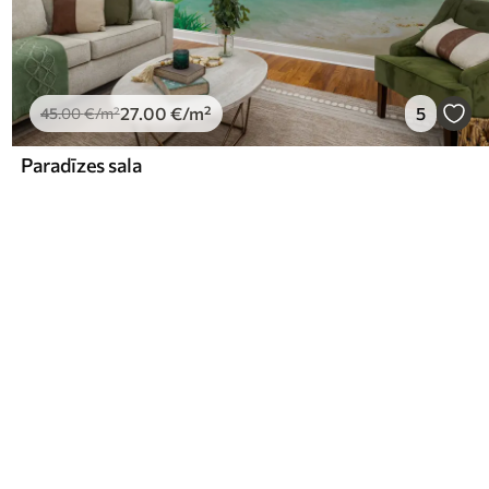
27
.00
€
/m²
5
45
.00
€
/m²
Paradīzes sala