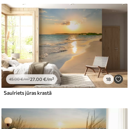
emium
67
34
.00
€
/m²
27
.00
€
/m²
18
l and Stick
45
.00
€
/m²
65
48
.99
€
/m²
Saulriets jūras krastā