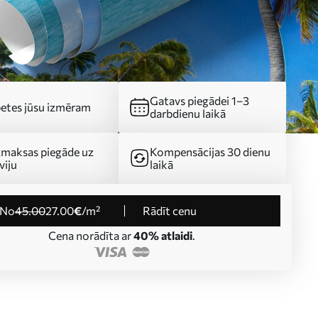
Gatavs piegādei 1–3
etes jūsu izmēram
darbdienu laikā
maksas piegāde uz
Kompensācijas 30 dienu
viju
laikā
no
45
.00
27
.00
€
/m²
Rādīt cenu
Cena norādīta ar
40% atlaidi
.