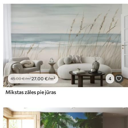
27
.00
€
/m²
4
45
.00
€
/m²
Mīkstas zāles pie jūras