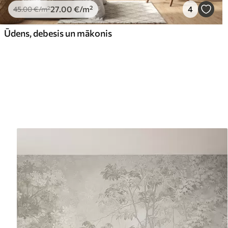
27
.00
€
/m²
4
45
.00
€
/m²
Ūdens, debesis un mākonis