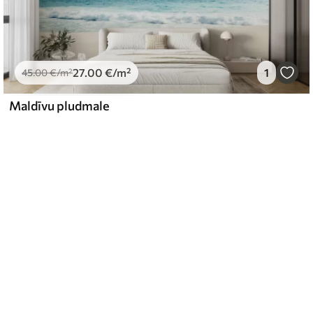
27
.00
€
/m²
1
45
.00
€
/m²
Maldīvu pludmale