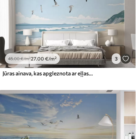
27
.00
€
/m²
3
45
.00
€
/m²
Jūras ainava, kas apgleznota ar eļļas krāsu