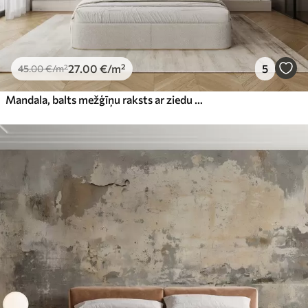
27
.00
€
/m²
5
45
.00
€
/m²
Mandala, balts mežģīņu raksts ar ziedu un apļveida motīviem, radot smalku un sarežģītu dizainu