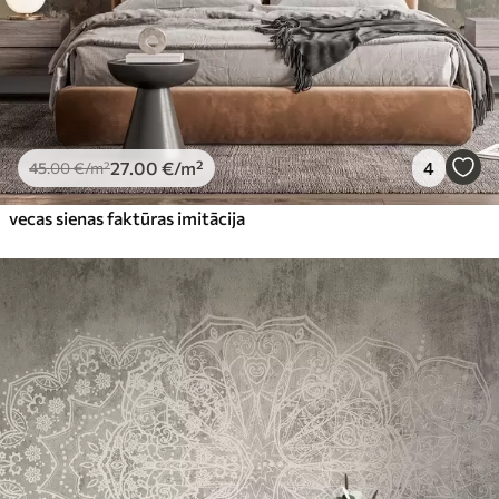
27
.00
€
/m²
4
45
.00
€
/m²
vecas sienas faktūras imitācija