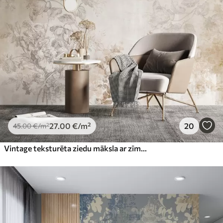
27
.00
€
/m²
20
45
.00
€
/m²
Vintage teksturēta ziedu māksla ar zīmējuma stila delikātu dārza ziedu un lapu ilustrācijām, maigiem pasteļtoņos un sēpijas toņos