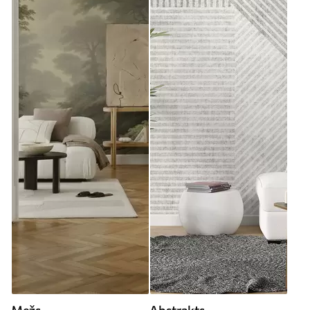
Mežs
Abstrakts