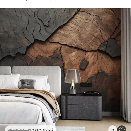
27
.00
€
/m²
2
45
.00
€
/m²