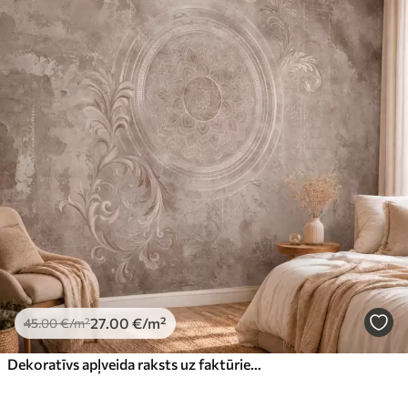
27
.00
€
/m²
45
.00
€
/m²
Dekoratīvs apļveida raksts uz faktūriem fonā