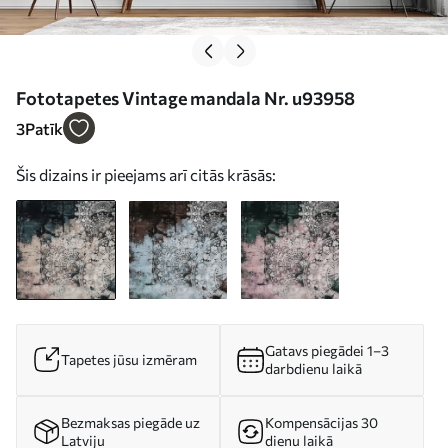
Fototapetes Vintage mandala Nr. u93958
3
Patīk
Šis dizains ir pieejams arī citās krāsās:
Gatavs piegādei 1–3
Tapetes jūsu izmēram
darbdienu laikā
Bezmaksas piegāde uz
Kompensācijas 30
Latviju
dienu laikā