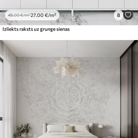
27
.00
€
/m²
8
45
.00
€
/m²
Izliekts raksts uz grunge sienas