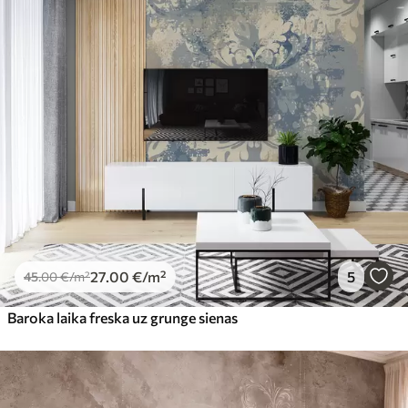
27
.00
€
/m²
5
45
.00
€
/m²
Baroka laika freska uz grunge sienas