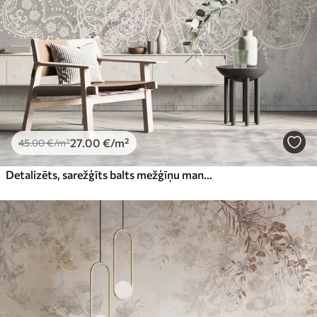
27
.00
€
/m²
45
.00
€
/m²
Detalizēts, sarežģīts balts mežģīņu mandalas raksts uz teksturēta bēniņu pelēka sienas fona