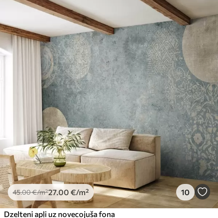
27
.00
€
/m²
10
45
.00
€
/m²
Dzelteni apļi uz novecojuša fona