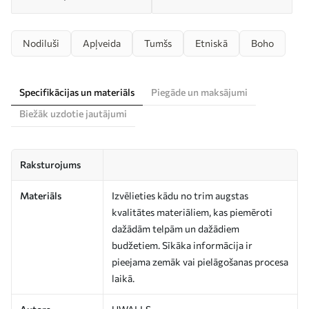
Nodiluši
Apļveida
Tumšs
Etniskā
Boho
Specifikācijas un materiāls
Piegāde un maksājumi
Biežāk uzdotie jautājumi
Raksturojums
Materiāls
Izvēlieties kādu no trim augstas
kvalitātes materiāliem, kas piemēroti
dažādām telpām un dažādiem
budžetiem. Sīkāka informācija ir
pieejama zemāk vai pielāgošanas procesa
laikā.