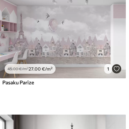
Piemērošanas metode
Viengabala lietojums
Pieejamie materiāli
Standarts
Pr
45
.00
56
.
27
.00
€
/m²
27
.00
€
/m²
1
Premium vinils
Pee
45
.00
€
/m²
65
.00
81
.
39
.00
€
/m²
Pasaku Parīze