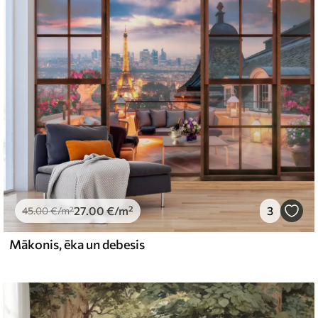
emium
67
34
.00
€
/m²
l and Stick
65
48
.99
€
/m²
27
.00
€
/m²
3
45
.00
€
/m²
Mākonis, ēka un debesis