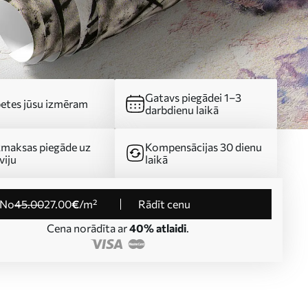
Gatavs piegādei 1–3
etes jūsu izmēram
darbdienu laikā
maksas piegāde uz
Kompensācijas 30 dienu
viju
laikā
no
45
.00
27
.00
€
/m²
Rādīt cenu
Cena norādīta ar
40% atlaidi
.