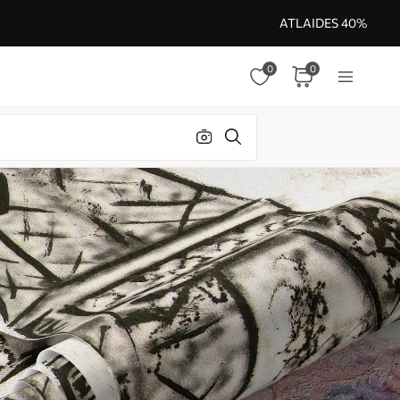
ATLAIDES 40%
0
0