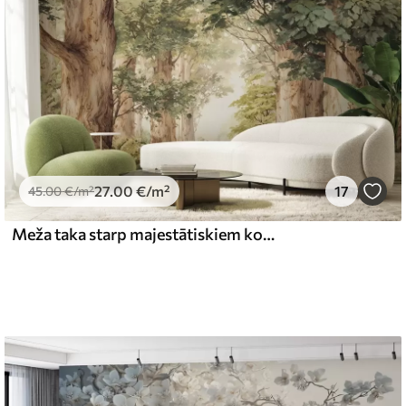
27
.00
€
/m²
17
45
.00
€
/m²
Meža taka starp majestātiskiem kokiem akvareļa stilā