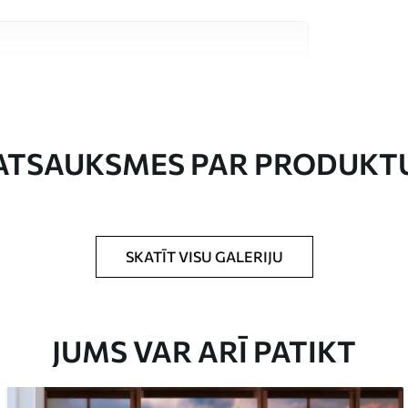
stas kvalitātes materiāliem, kas piemēroti
 budžetiem. Sīkāka informācija ir pieejama
esa laikā.
ATSAUKSMES PAR PRODUKT
SKATĪT VISU GALERIJU
rādītajā izmērā un sagriezts vienādās lentēs,
0 cm.
rklājumu un/vai tapešu līmi.
JUMS VAR ARĪ PATIKT
 mīkstu sūkli. Tapetes ar lakas pārklājumu var