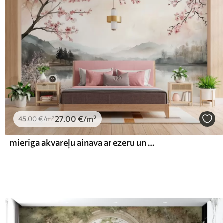
27
.00
€
/m²
45
.00
€
/m²
mierīga akvareļu ainava ar ezeru un ziedošu koku