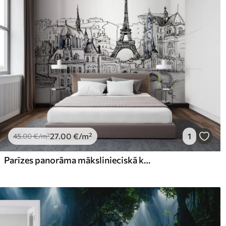
27
.00
€
/m²
1
45
.00
€
/m²
Parīzes panorāma mākslinieciskā kontūrā