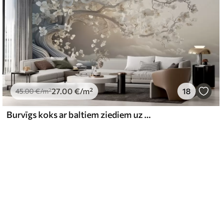
27
.00
€
/m²
18
45
.00
€
/m²
Burvīgs koks ar baltiem ziediem uz mākoņu fona interesantā stilā maigās siltās krāsās