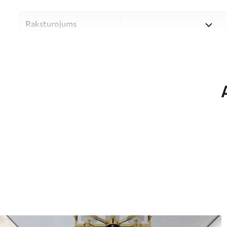
Raksturojums
Materiāls
Izvēlieties kādu no trim aug
dažādām telpām un dažādiem
zemāk vai pielāgošanas proc
Autors
UWALLS
Raksta numurs
u34349
Apdare
Daļēji matēts.
Ražošana
Attēls tiek izdrukāts jūsu no
kuru platums nepārsniedz 5
Turklāt
Jūs varat pievienot lakas pā