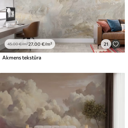
27
.00
€
/m²
21
45
.00
€
/m²
Akmens tekstūra