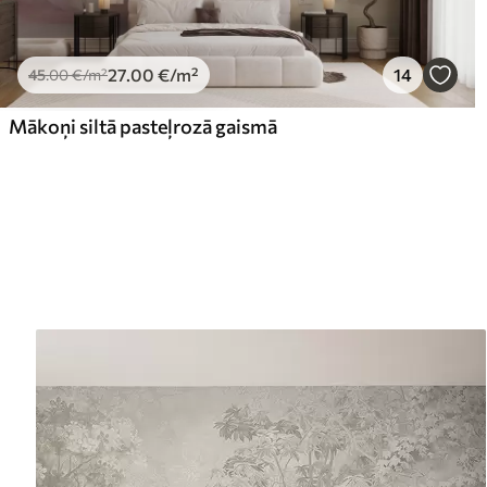
27
.00
€
/m²
14
45
.00
€
/m²
Mākoņi siltā pasteļrozā gaismā