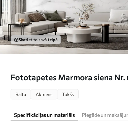
Skatiet to savā telpā
Fototapetes Marmora siena Nr.
Balta
Akmens
Tukšs
Specifikācijas un materiāls
Piegāde un maksāju