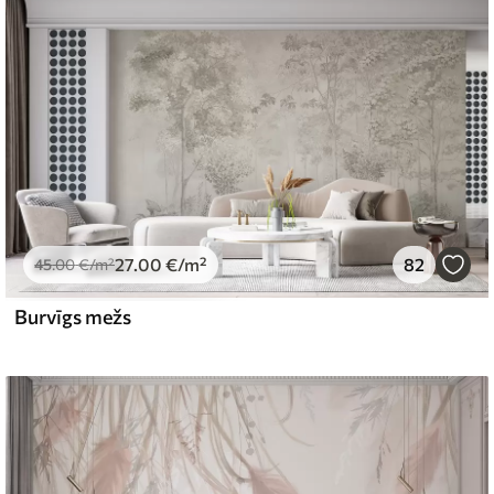
27
.00
€
/m²
82
45
.00
€
/m²
Burvīgs mežs