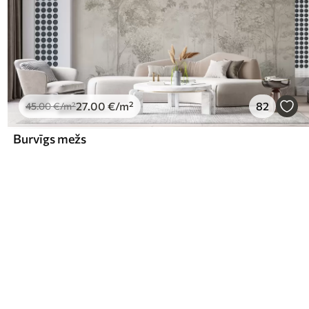
27
.00
€
/m²
82
45
.00
€
/m²
Burvīgs mežs