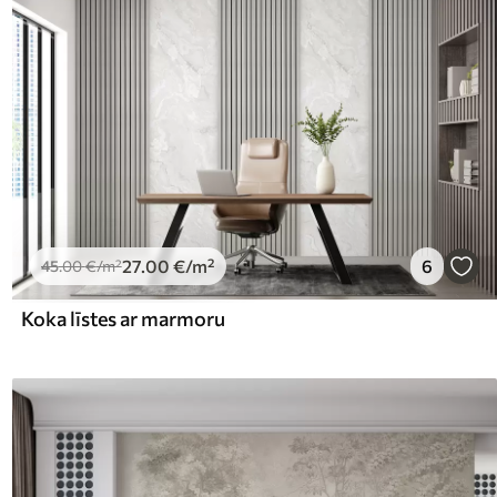
27
.00
€
/m²
6
45
.00
€
/m²
Koka līstes ar marmoru