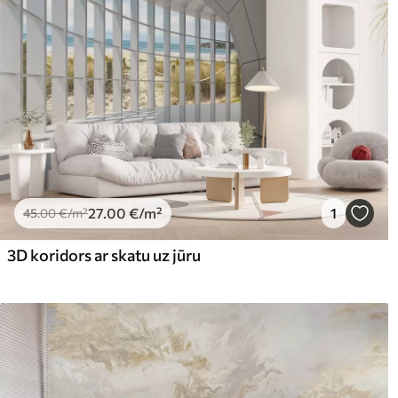
27
.00
€
/m²
1
45
.00
€
/m²
3D koridors ar skatu uz jūru