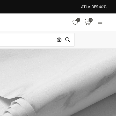
ATLAIDES 40%
0
0