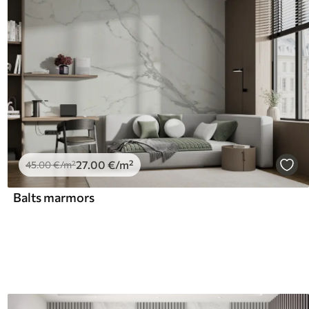
27
.00
€
/m²
45
.00
€
/m²
Balts marmors