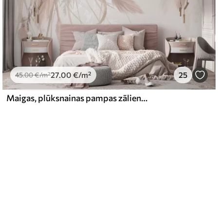
27
.00
€
/m²
25
45
.00
€
/m²
Maigas, plūksnainas pampas zālienes un smailes smilškrāsas un rozā toņos uz gaiša fona