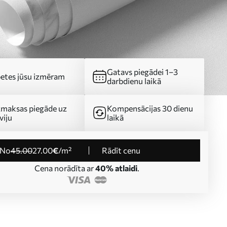
Gatavs piegādei 1–3
etes jūsu izmēram
darbdienu laikā
maksas piegāde uz
Kompensācijas 30 dienu
viju
laikā
no
45
.00
27
.00
€
/m²
Rādīt cenu
Cena norādīta ar
40% atlaidi
.