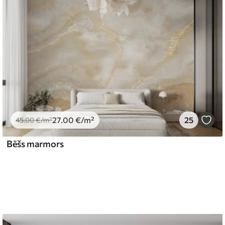
 mīkstu sūkli. Tapetes ar lakas pārklājumu var
emium
67
34
.00
€
/m²
27
.00
€
/m²
25
45
.00
€
/m²
Bēšs marmors
l and Stick
65
48
.99
€
/m²