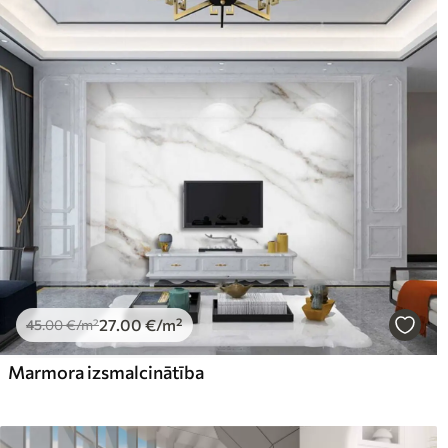
Tīrīšana
Tapetes var viegli notīrīt ar
tīrīt ar ūdeni.
Piemērošanas metode
Viengabala lietojums
Pieejamie materiāli
Standarts
Pr
45
.00
56
.
27
.00
€
/m²
Premium vinils
Pee
65
.00
81
.
39
.00
€
/m²
27
.00
€
/m²
45
.00
€
/m²
Marmora izsmalcinātība