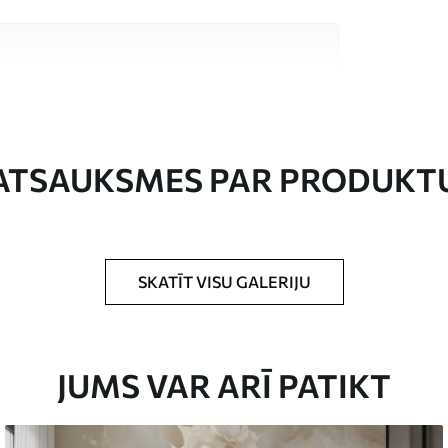
stas kvalitātes materiāliem, kas piemēroti
 budžetiem. Sīkāka informācija ir pieejama
esa laikā.
ATSAUKSMES PAR PRODUKT
SKATĪT VISU GALERIJU
rādītajā izmērā un sagriezts vienādās lentēs,
0 cm.
JUMS VAR ARĪ PATIKT
rklājumu un/vai tapešu līmi.