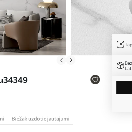
Tap
Bez
Lat
 u34349
mi
Biežāk uzdotie jautājumi