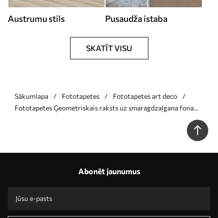
Austrumu stils
Pusaudža istaba
SKATĪT VISU
Sākumlapa
Fototapetes
Fototapetes art deco
Fototapetes Ģeometriskais raksts uz smaragdzaļgana fona
Nr. u71347
Abonēt jaunumus