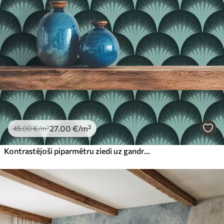
27
.00
€
/m²
45
.00
€
/m²
Kontrastējoši piparmētru ziedi uz gandrīz melna fona