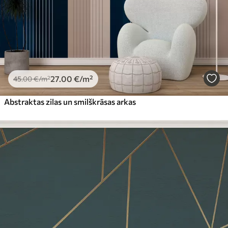
27
.00
€
/m²
45
.00
€
/m²
Abstraktas zilas un smilškrāsas arkas