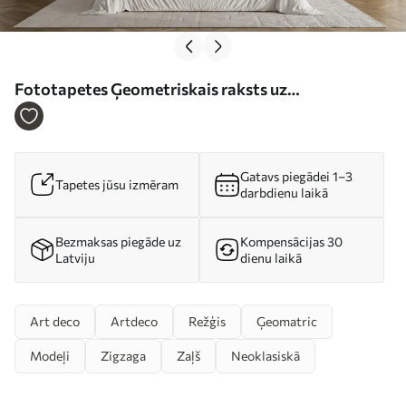
Fototapetes Ģeometriskais raksts uz
smaragdzaļgana fona Nr. u71347
Gatavs piegādei 1–3
Tapetes jūsu izmēram
darbdienu laikā
Bezmaksas piegāde uz
Kompensācijas 30
Latviju
dienu laikā
Art deco
Artdeco
Režģis
Ģeomatric
Modeļi
Zigzaga
Zaļš
Neoklasiskā