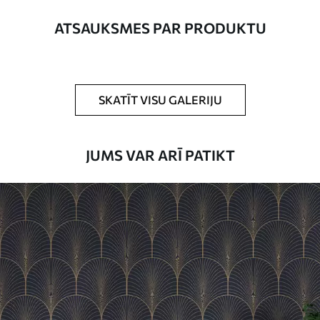
platums nepārsniedz 50 cm.
ATSAUKSMES PAR PRODUKTU
Turklāt
Jūs varat pievienot lakas pārklājumu
un/vai tapešu līmi.
Tīrīšana
Tapetes var viegli notīrīt ar mīkstu sūkli.
SKATĪT VISU GALERIJU
Tapetes ar lakas pārklājumu var tīrīt ar
ūdeni.
JUMS VAR ARĪ PATIKT
Piemērošanas
Viengabala lietojums
metode
Pieejamie materiāli
Standarts
45
.00
27
.00
€
/m²