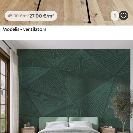
27
.00
€
/m²
1
45
.00
€
/m²
Modelis - ventilators