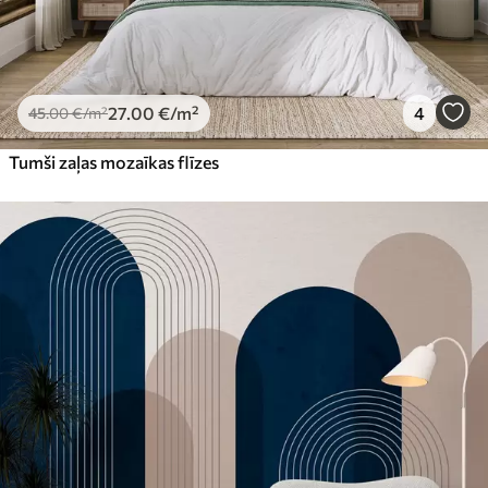
27
.00
€
/m²
4
45
.00
€
/m²
Tumši zaļas mozaīkas flīzes