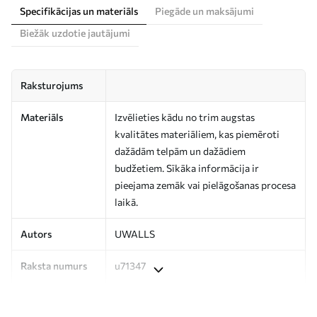
Specifikācijas un materiāls
Piegāde un maksājumi
Biežāk uzdotie jautājumi
Raksturojums
Materiāls
Izvēlieties kādu no trim augstas
kvalitātes materiāliem, kas piemēroti
dažādām telpām un dažādiem
budžetiem. Sīkāka informācija ir
pieejama zemāk vai pielāgošanas procesa
laikā.
Autors
UWALLS
Raksta numurs
u71347
Ražošana
Attēls tiek izdrukāts jūsu norādītajā
izmērā un sagriezts vienādās lentēs, kuru