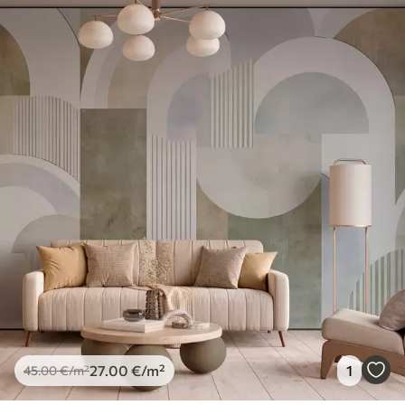
27
.00
€
/m²
1
45
.00
€
/m²