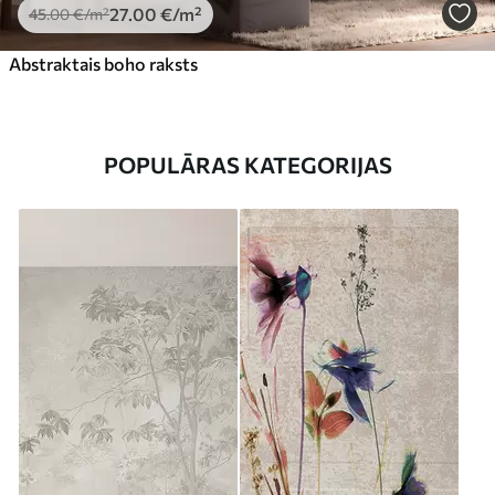
27
.00
€
/m²
45
.00
€
/m²
Abstraktais boho raksts
POPULĀRAS KATEGORIJAS