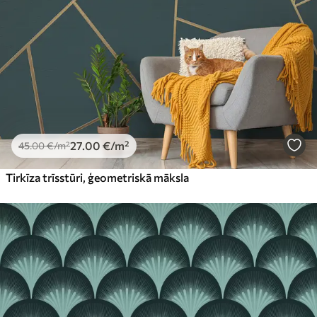
27
.00
€
/m²
45
.00
€
/m²
Tirkīza trīsstūri, ģeometriskā māksla