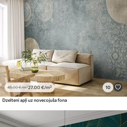
27
.00
€
/m²
10
45
.00
€
/m²
Dzelteni apļi uz novecojuša fona