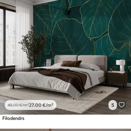
27
.00
€
/m²
5
45
.00
€
/m²
Filodendrs