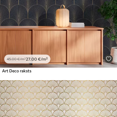
Premium
56
.67
34
.00
€
/m²
Premium vinils
65
.00
39
.00
€
/m²
Peel and Stick
81
.65
48
.99
€
/m²
27
.00
€
/m²
45
.00
€
/m²
Art Deco raksts