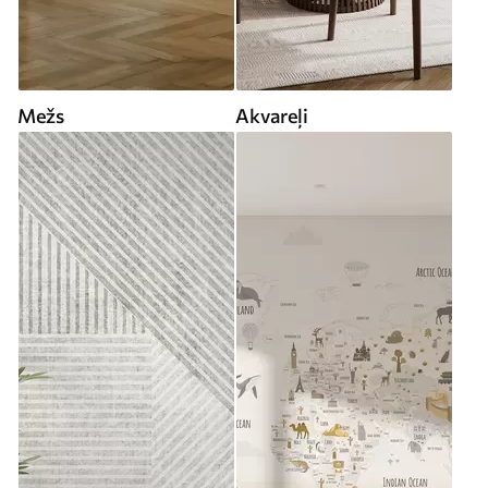
Mežs
Akvareļi