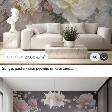
Premium
56
.67
34
.00
€
/m²
Premium vinils
65
.00
39
.00
€
/m²
Peel and Stick
81
.65
48
.99
€
/m²
27
.00
€
/m²
46
45
.00
€
/m²
Sulīgu, pasteļkrāsu peoniju un citu ziedu pušķis uz maiga, izplūduša fona