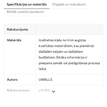
Specifikācijas un materiāls
Piegāde un maksājumi
Biežāk uzdotie jautājumi
Raksturojums
Materiāls
Izvēlieties kādu no trim augstas
kvalitātes materiāliem, kas piemēroti
dažādām telpām un dažādiem
budžetiem. Sīkāka informācija ir
pieejama zemāk vai pielāgošanas procesa
laikā.
Autors
UWALLS
Raksta numurs
u31353
Ražošana
Attēls tiek izdrukāts jūsu norādītajā
izmērā un sagriezts vienādās lentēs, kuru