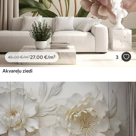
27
.00
€
/m²
3
45
.00
€
/m²
Akvareļu ziedi