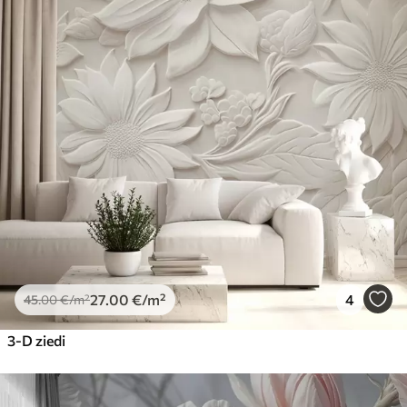
27
.00
€
/m²
4
45
.00
€
/m²
3-D ziedi