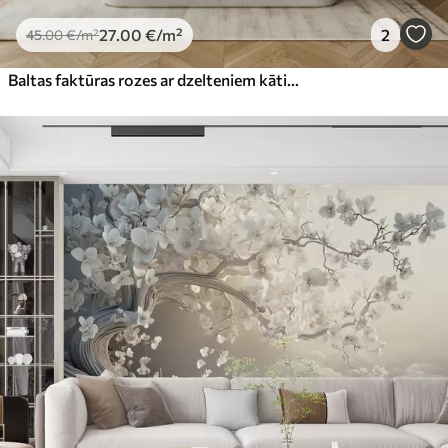
27
.00
€
/m²
2
45
.00
€
/m²
Baltas faktūras rozes ar dzelteniem kātiņiem un lapām, maigs apgaismojums, gaišs fons ar izplūdušām ziedu formām