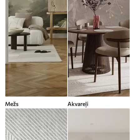
Mežs
Akvareļi