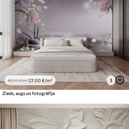
27
.00
€
/m²
3
45
.00
€
/m²
Zieds, augs un fotogrāfija