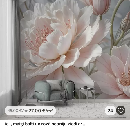
27
.00
€
/m²
24
45
.00
€
/m²
Lieli, maigi balti un rozā peoniju ziedi ar mīkstiem, pūkainiem ziedlapiņām uz neskaidra pelēka fona