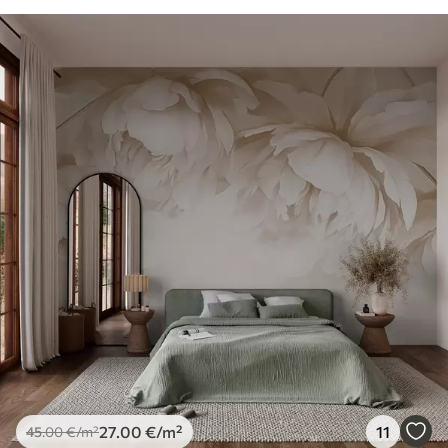
27
.00
€
/m²
11
45
.00
€
/m²