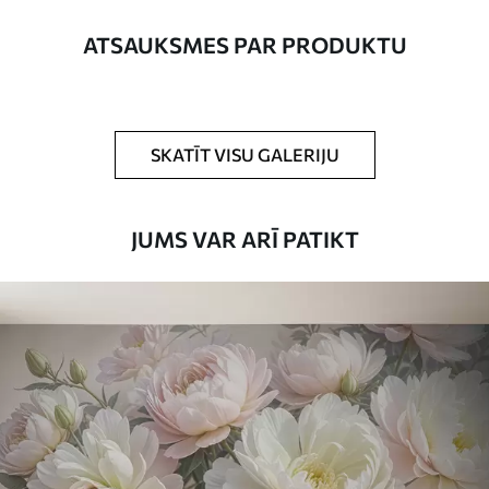
platums nepārsniedz 50 cm.
ATSAUKSMES PAR PRODUKTU
Turklāt
Jūs varat pievienot lakas pārklājumu
un/vai tapešu līmi.
Tīrīšana
Tapetes var viegli notīrīt ar mīkstu sūkli.
SKATĪT VISU GALERIJU
Tapetes ar lakas pārklājumu var tīrīt ar
ūdeni.
JUMS VAR ARĪ PATIKT
Piemērošanas
Viengabala lietojums
metode
Pieejamie materiāli
Standarts
45
.00
27
.00
€
/m²