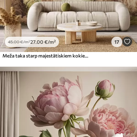
27
.00
€
/m²
17
45
.00
€
/m²
Meža taka starp majestātiskiem kokiem akvareļa stilā