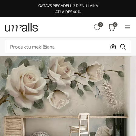
GATAVS PIEGĀDEI 1–3 DIENU LAIKĀ
ATLAIDES 40%
0
0