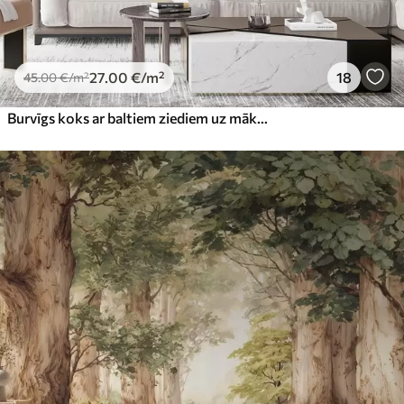
27
.00
€
/m²
18
45
.00
€
/m²
Burvīgs koks ar baltiem ziediem uz mākoņu fona interesantā stilā maigās siltās krāsās