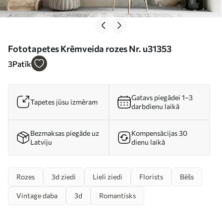
Fototapetes Krēmveida rozes Nr. u31353
3
Patīk
Gatavs piegādei 1–3
Tapetes jūsu izmēram
darbdienu laikā
Bezmaksas piegāde uz
Kompensācijas 30
Latviju
dienu laikā
Rozes
3d ziedi
Lieli ziedi
Florists
Bēšs
Vintage daba
3d
Romantisks