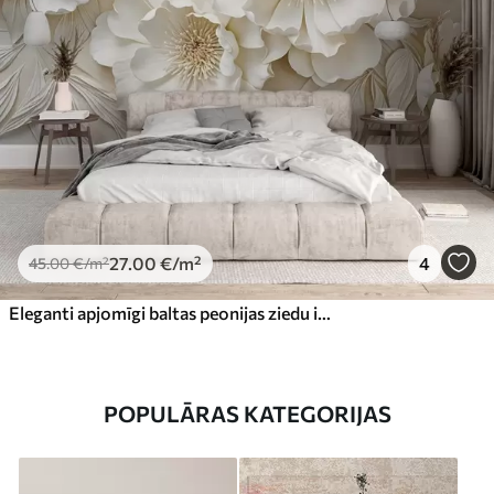
27
.00
€
/m²
4
45
.00
€
/m²
Eleganti apjomīgi baltas peonijas ziedu imitācija ar maigiem ziedlapiņām un pasteļdzelteniem centriem uz gaiša fona
POPULĀRAS KATEGORIJAS