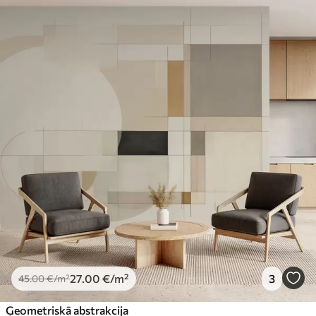
27
.00
€
/m²
3
45
.00
€
/m²
Ģeometriskā abstrakcija