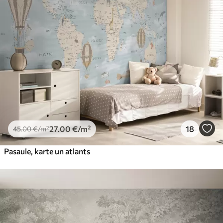
27
.00
€
/m²
18
45
.00
€
/m²
Pasaule, karte un atlants