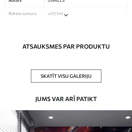
Autors
UWALLS
Raksta numurs
w02344
Ražošana
Attēls tiek izdrukāts jūsu norādītajā
izmērā un sagriezts vienādās lentēs, kuru
platums nepārsniedz 50 cm.
ATSAUKSMES PAR PRODUKTU
Turklāt
Jūs varat pievienot lakas pārklājumu
un/vai tapešu līmi.
Tīrīšana
Tapetes var viegli notīrīt ar mīkstu sūkli.
SKATĪT VISU GALERIJU
Tapetes ar lakas pārklājumu var tīrīt ar
ūdeni.
JUMS VAR ARĪ PATIKT
Piemērošanas
Viengabala lietojums
metode
Pieejamie materiāli