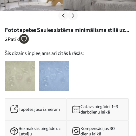
Fototapetes Saules sistēma minimālisma stilā uz
vēsa bēša faktūras fona Nr. w02344
2
Patīk
Šis dizains ir pieejams arī citās krāsās:
Gatavs piegādei 1–3
Tapetes jūsu izmēram
darbdienu laikā
Bezmaksas piegāde uz
Kompensācijas 30
Latviju
dienu laikā