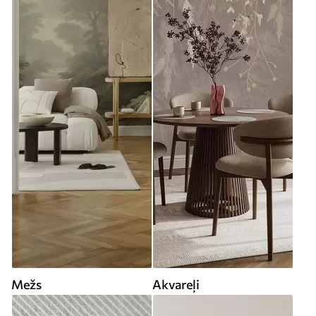
Mežs
Akvareļi