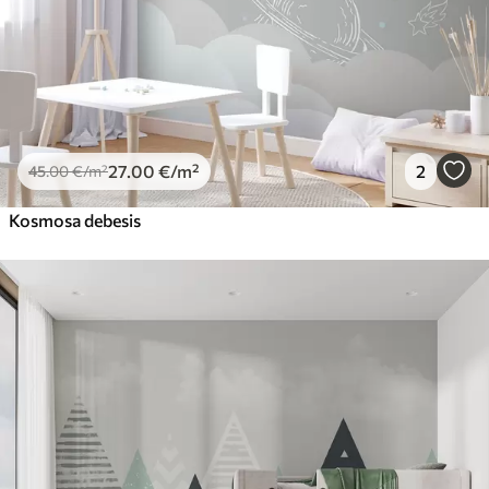
27
.00
€
/m²
2
45
.00
€
/m²
Kosmosa debesis