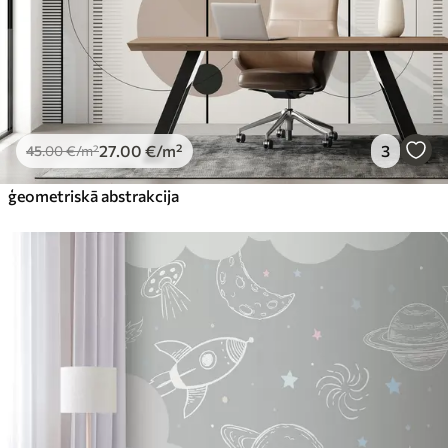
27
.00
€
/m²
3
45
.00
€
/m²
ģeometriskā abstrakcija