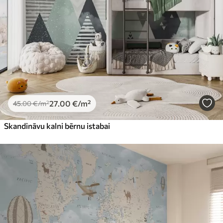
27
.00
€
/m²
45
.00
€
/m²
Skandināvu kalni bērnu istabai