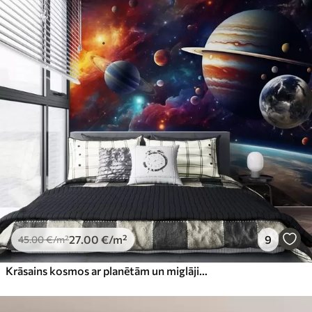
Standarts
45
.00
27
.00
€
/m²
Premium
56
.67
34
.00
€
/m²
Premium vinils
65
.00
39
.00
€
/m²
Peel and Stick
81
.65
48
.99
€
/m²
27
.00
€
/m²
9
45
.00
€
/m²
Krāsains kosmos ar planētām un miglājiem