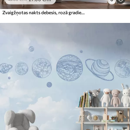
Zvaigžņotas nakts debesis, rozā gradients, kosmiskais, zvaigznāji