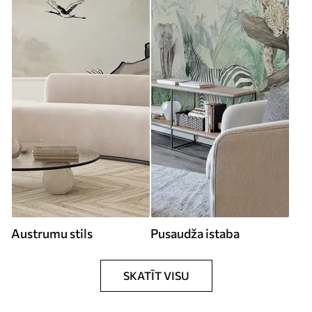
Austrumu stils
Pusaudža istaba
SKATĪT VISU