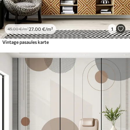
27
.00
€
/m²
1
45
.00
€
/m²
Vintage pasaules karte