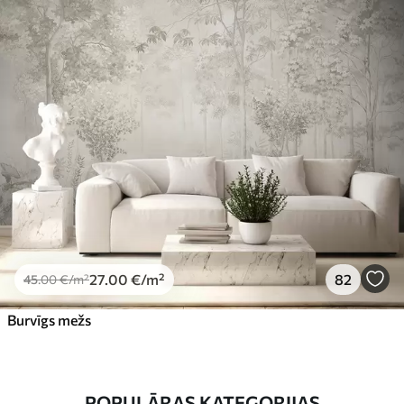
27
.00
€
/m²
82
45
.00
€
/m²
Burvīgs mežs
POPULĀRAS KATEGORIJAS