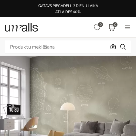
GATAVS PIEGĀDEI 1–3 DIENU LAIKĀ
ATLAIDES 40%
0
0