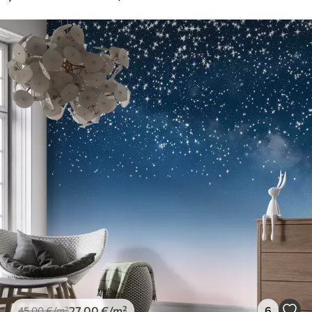
27
.00
€
/m²
6
45
.00
€
/m²