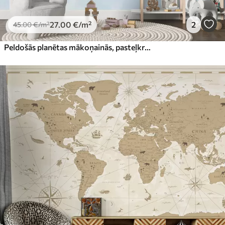
27
.00
€
/m²
2
45
.00
€
/m²
Peldošās planētas mākoņainās, pasteļkrāsas ēteriskās debesīs