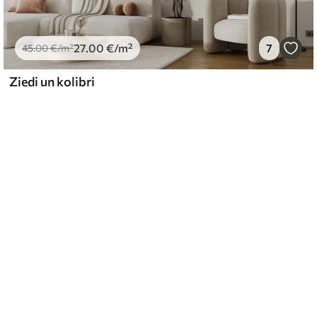
27
.00
€
/m²
7
45
.00
€
/m²
Ziedi un kolibri