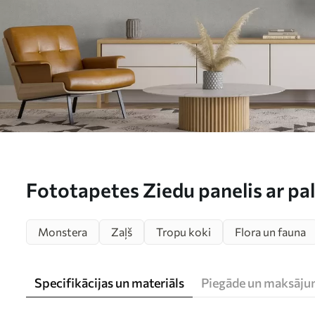
Fototapetes Ziedu panelis ar p
koka fonu Nr. w02717
Monstera
Zaļš
Tropu koki
Flora un fauna
Specifikācijas un materiāls
Piegāde un maksāju