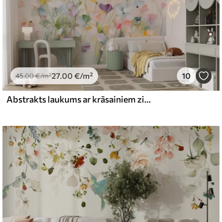
27
.00
€
/m²
10
45
.00
€
/m²
Abstrakts laukums ar krāsainiem ziediem ar garām kātiņām un zaļām lapām, teksturēts, pasteļtoņos, gaišās krāsās