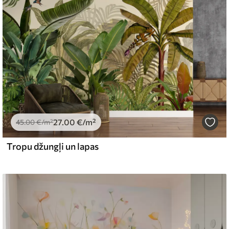
emium
67
34
.00
€
/m²
27
.00
€
/m²
l and Stick
45
.00
€
/m²
65
48
.99
€
/m²
Tropu džungļi un lapas