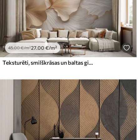
27
.00
€
/m²
45
.00
€
/m²
Teksturēti, smilškrāsas un baltas ginkgo lapu ziedlapiņas ar delikātu organisko apdruku