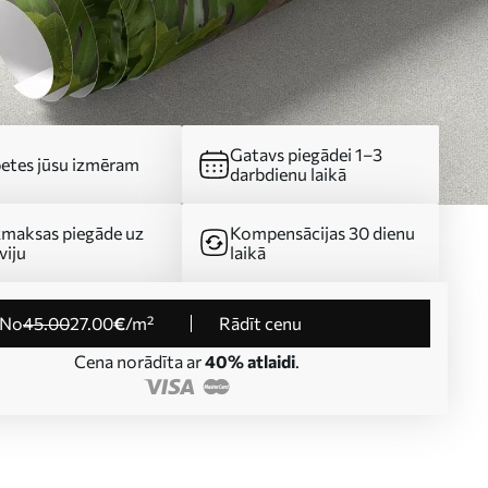
Gatavs piegādei 1–3
etes jūsu izmēram
darbdienu laikā
maksas piegāde uz
Kompensācijas 30 dienu
viju
laikā
no
45
.00
27
.00
€
/m²
Rādīt cenu
Cena norādīta ar
40% atlaidi
.