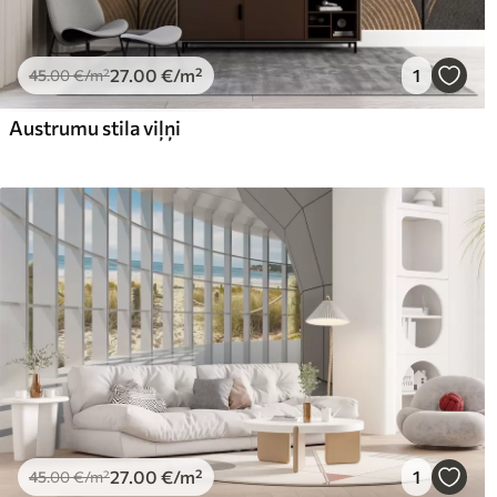
27
.00
€
/m²
1
45
.00
€
/m²
Austrumu stila viļņi
27
.00
€
/m²
1
45
.00
€
/m²