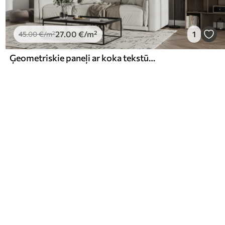
27
.00
€
/m²
1
45
.00
€
/m²
Ģeometriskie paneļi ar koka tekstūru