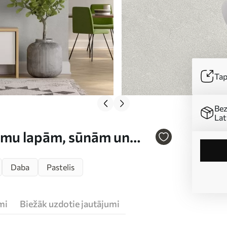
Tap
Bez
Lat
almu lapām, sūnām un
Daba
Pastelis
mi
Biežāk uzdotie jautājumi