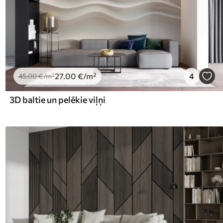
27
.00
€
/m²
4
45
.00
€
/m²
3D baltie un pelēkie viļņi