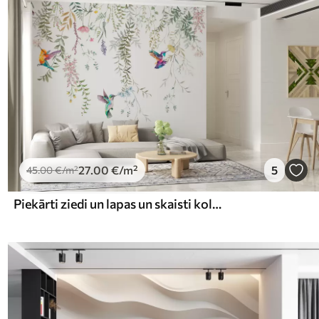
27
.00
€
/m²
5
45
.00
€
/m²
Piekārti ziedi un lapas un skaisti kolibri