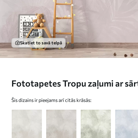
Skatiet to savā telpā
Fototapetes Tropu zaļumi ar sā
ar grunge efektu Nr. w02737v4
Šis dizains ir pieejams arī citās krāsās: