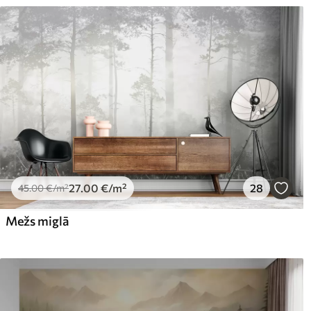
27
.00
€
/m²
28
45
.00
€
/m²
Mežs miglā