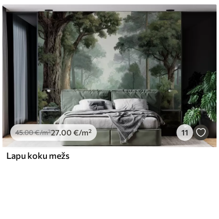
27
.00
€
/m²
11
45
.00
€
/m²
Lapu koku mežs