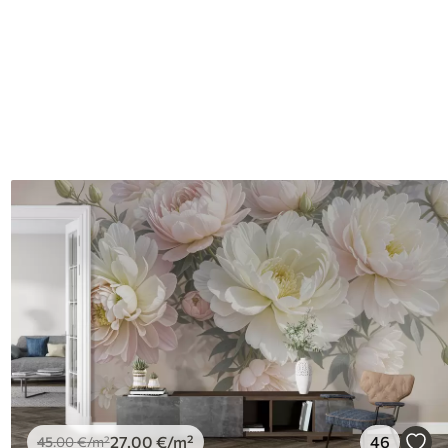
27
.00
€
/m²
46
45
.00
€
/m²