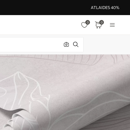
ATLAIDES 40%
0
0