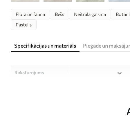
Flora un fauna
Bēšs
Neitrāla gaisma
Botāni
Pastelis
Specifikācijas un materiāls
Piegāde un maksāju
Raksturojums
Materiāls
Izvēlieties kādu no trim aug
dažādām telpām un dažādiem
zemāk vai pielāgošanas proc
Autors
UWALLS
Raksta numurs
w02737v4