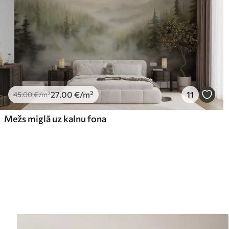
27
.00
€
/m²
11
45
.00
€
/m²
Mežs miglā uz kalnu fona