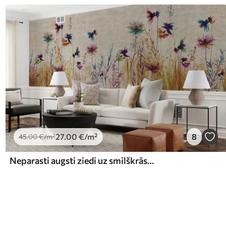
27
.00
€
/m²
8
45
.00
€
/m²
Neparasti augsti ziedi uz smilškrāsas fona