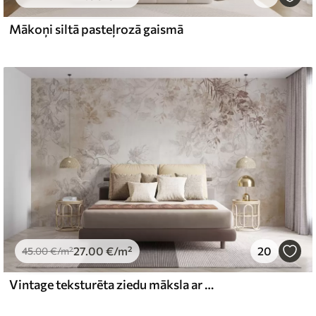
Mākoņi siltā pasteļrozā gaismā
l and Stick
65
48
.99
€
/m²
27
.00
€
/m²
20
45
.00
€
/m²
Vintage teksturēta ziedu māksla ar zīmējuma stila delikātu dārza ziedu un lapu ilustrācijām, maigiem pasteļtoņos un sēpijas toņos