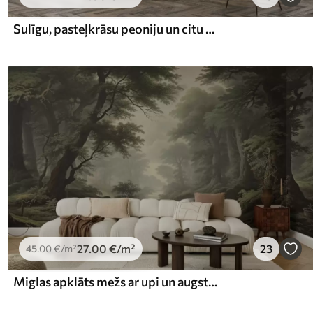
Sulīgu, pasteļkrāsu peoniju un citu ziedu pušķis uz maiga, izplūduša fona
27
.00
€
/m²
23
45
.00
€
/m²
Miglas apklāts mežs ar upi un augstiem seniem kokiem