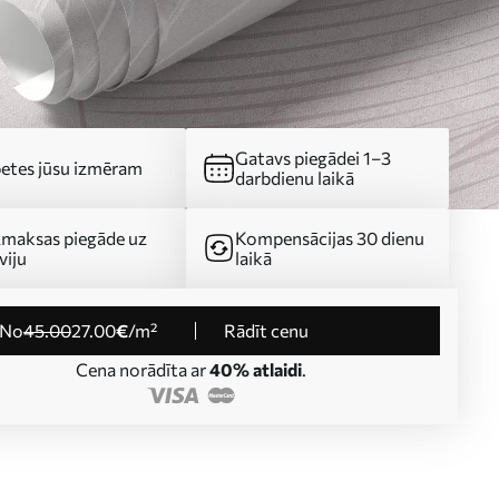
Gatavs piegādei 1–3
etes jūsu izmēram
darbdienu laikā
maksas piegāde uz
Kompensācijas 30 dienu
viju
laikā
no
45
.00
27
.00
€
/m²
Rādīt cenu
Cena norādīta ar
40% atlaidi
.