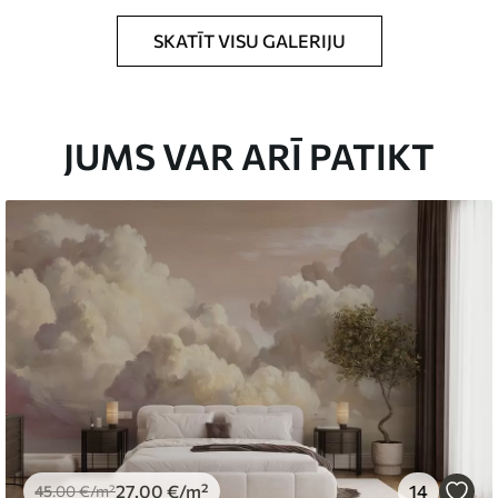
SKATĪT VISU GALERIJU
rādītajā izmērā un sagriezts vienādās lentēs,
0 cm.
JUMS VAR ARĪ PATIKT
rklājumu un/vai tapešu līmi.
 mīkstu sūkli. Tapetes ar lakas pārklājumu var
emium
67
34
.00
€
/m²
27
.00
€
/m²
14
45
.00
€
/m²