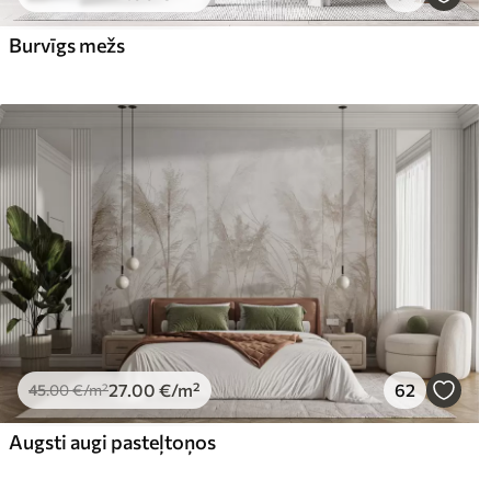
Burvīgs mežs
Premium vinils
Pee
65
.00
81
.
39
.00
€
/m²
27
.00
€
/m²
62
45
.00
€
/m²
Augsti augi pasteļtoņos