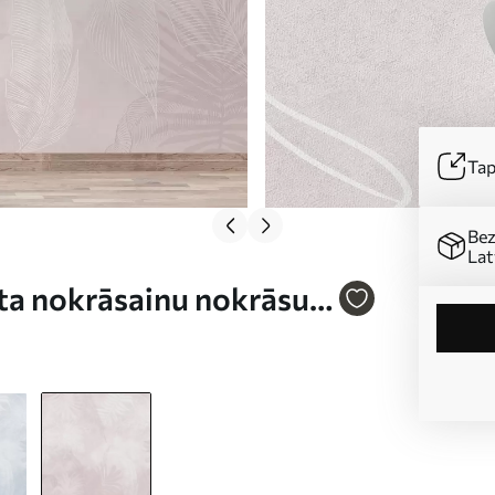
Tap
Bez
Lat
rta nokrāsainu nokrāsu