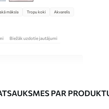
skā māksla
Tropu koki
Akvarelis
mi
Biežāk uzdotie jautājumi
stas kvalitātes materiāliem, kas piemēroti
 budžetiem. Sīkāka informācija ir pieejama
esa laikā.
ATSAUKSMES PAR PRODUKT