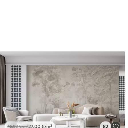
Apdare
Daļēji matēts.
Ražošana
Attēls tiek izdrukāts jūsu no
kuru platums nepārsniedz 5
Turklāt
Jūs varat pievienot lakas pā
Tīrīšana
Tapetes var viegli notīrīt ar
tīrīt ar ūdeni.
Piemērošanas metode
Viengabala lietojums
Pieejamie materiāli
Standarts
Pr
45
.00
56
.
27
.00
€
/m²
27
.00
€
/m²
82
45
.00
€
/m²