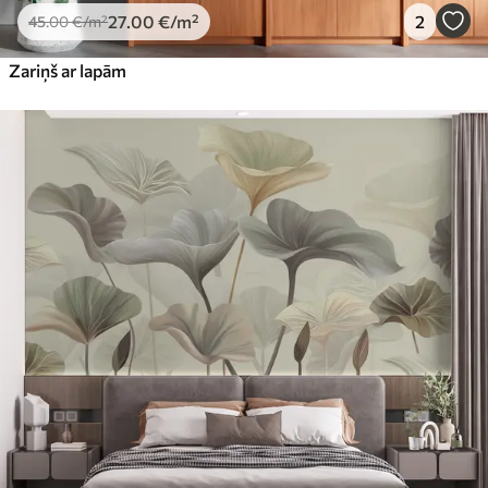
27
.00
€
/m²
2
45
.00
€
/m²
Zariņš ar lapām