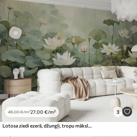
27
.00
€
/m²
3
45
.00
€
/m²
Lotosa ziedi ezerā, džungļi, tropu māksla, zaļumi