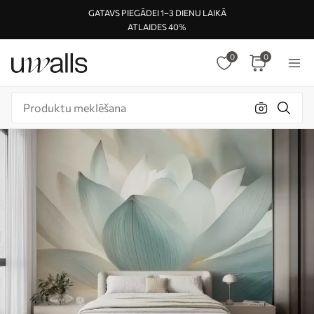
GATAVS PIEGĀDEI 1–3 DIENU LAIKĀ
ATLAIDES 40%
0
0