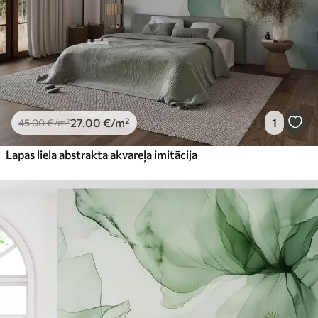
27
.00
€
/m²
1
45
.00
€
/m²
Lapas liela abstrakta akvareļa imitācija