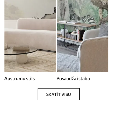
Austrumu stils
Pusaudža istaba
SKATĪT VISU