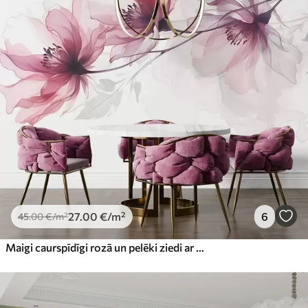
27
.00
€
/m²
6
45
.00
€
/m²
Maigi caurspīdīgi rozā un pelēki ziedi ar maigiem, izplūdušiem ziedlapiņām uz balta fona