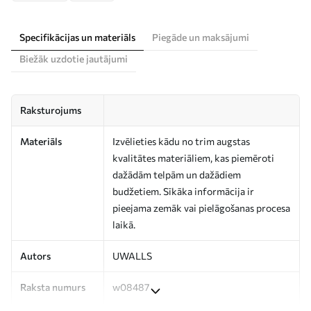
Specifikācijas un materiāls
Piegāde un maksājumi
Biežāk uzdotie jautājumi
Raksturojums
Materiāls
Izvēlieties kādu no trim augstas
kvalitātes materiāliem, kas piemēroti
dažādām telpām un dažādiem
budžetiem. Sīkāka informācija ir
pieejama zemāk vai pielāgošanas procesa
laikā.
Autors
UWALLS
Raksta numurs
w08487