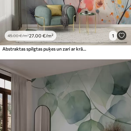
27
.00
€
/m²
1
45
.00
€
/m²
Abstraktas spilgtas puķes un zari ar krāsu šļakatām slapjš akvarelis