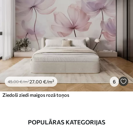
27
.00
€
/m²
6
45
.00
€
/m²
Ziedoši ziedi maigos rozā toņos
POPULĀRAS KATEGORIJAS