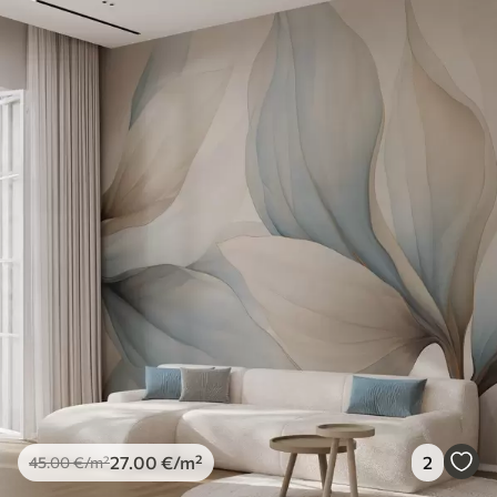
27
.00
€
/m²
2
45
.00
€
/m²