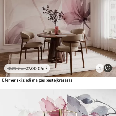
Premium
56
.67
34
.00
€
/m²
Premium vinils
65
.00
39
.00
€
/m²
Peel and Stick
81
.65
48
.99
€
/m²
27
.00
€
/m²
4
45
.00
€
/m²
Efemeriski ziedi maigās pasteļkrāsāsās