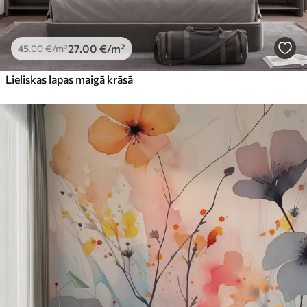
27
.00
€
/m²
45
.00
€
/m²
Lieliskas lapas maigā krāsā