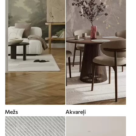
Mežs
Akvareļi