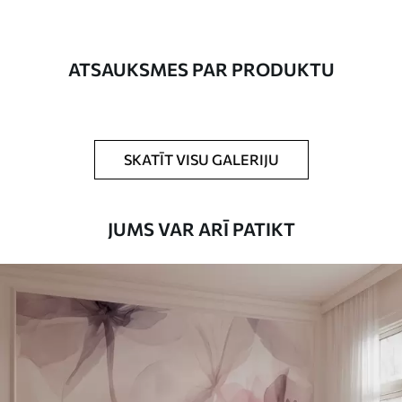
Ražošana
Attēls tiek izdrukāts jūsu norādītajā
izmērā un sagriezts vienādās lentēs, kuru
platums nepārsniedz 50 cm.
ATSAUKSMES PAR PRODUKTU
Turklāt
Jūs varat pievienot lakas pārklājumu
un/vai tapešu līmi.
Tīrīšana
Tapetes var viegli notīrīt ar mīkstu sūkli.
SKATĪT VISU GALERIJU
Tapetes ar lakas pārklājumu var tīrīt ar
ūdeni.
JUMS VAR ARĪ PATIKT
Piemērošanas
Viengabala lietojums
metode
Pieejamie materiāli
Standarts
45
.00
27
.00
€
/m²