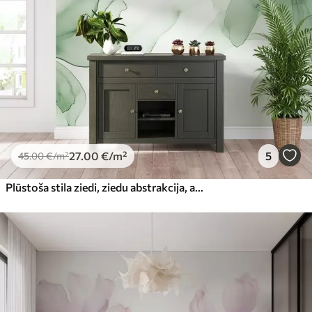
27
.00
€
/m²
5
45
.00
€
/m²
Plūstoša stila ziedi, ziedu abstrakcija, akvarelis, zaļa krāsu palete