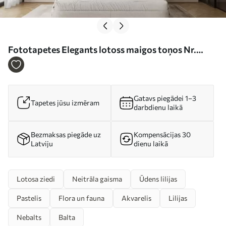
Fototapetes Elegants lotoss maigos toņos Nr.
w08487
Gatavs piegādei 1–3
Tapetes jūsu izmēram
darbdienu laikā
Bezmaksas piegāde uz
Kompensācijas 30
Latviju
dienu laikā
Lotosa ziedi
Neitrāla gaisma
Ūdens lilijas
Pastelis
Flora un fauna
Akvarelis
Lilijas
Nebalts
Balta