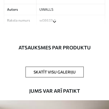
Autors
UWALLS
Raksta numurs
w08637v1
Ražošana
Attēls tiek izdrukāts jūsu norādītajā
izmērā un sagriezts vienādās lentēs, kuru
platums nepārsniedz 50 cm.
ATSAUKSMES PAR PRODUKTU
Turklāt
Jūs varat pievienot lakas pārklājumu
un/vai tapešu līmi.
Tīrīšana
Tapetes var viegli notīrīt ar mīkstu sūkli.
SKATĪT VISU GALERIJU
Tapetes ar lakas pārklājumu var tīrīt ar
ūdeni.
JUMS VAR ARĪ PATIKT
Piemērošanas
Viengabala lietojums
metode