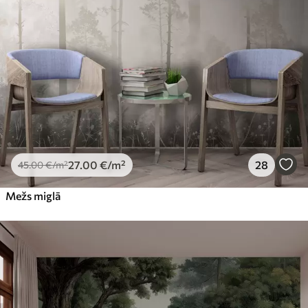
27
.00
€
/m²
28
45
.00
€
/m²
Mežs miglā