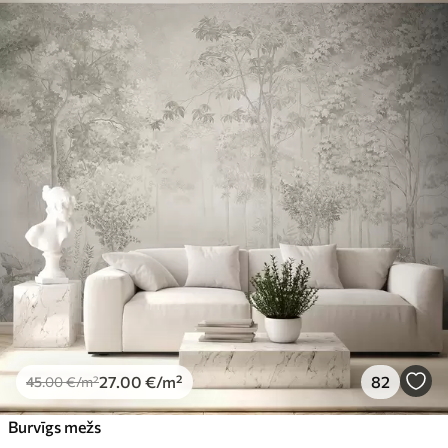
Pieejamie materiāli
Standarts
45
.00
27
.00
€
/m²
Premium
56
.67
34
.00
€
/m²
Premium vinils
65
.00
39
.00
€
/m²
Peel and Stick
81
.65
48
.99
€
/m²
27
.00
€
/m²
82
45
.00
€
/m²
Burvīgs mežs