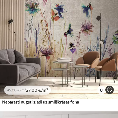
27
.00
€
/m²
8
45
.00
€
/m²
Neparasti augsti ziedi uz smilškrāsas fona