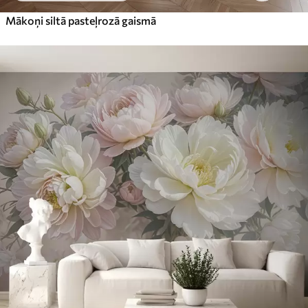
Mākoņi siltā pasteļrozā gaismā