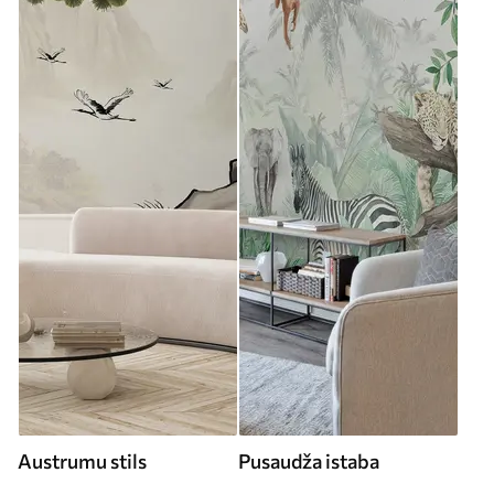
Austrumu stils
Pusaudža istaba