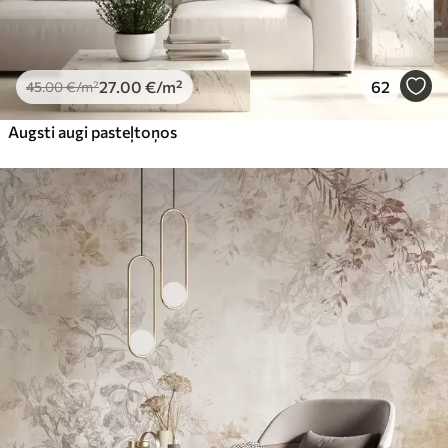
27
.00
€
/m²
62
45
.00
€
/m²
Augsti augi pasteļtoņos