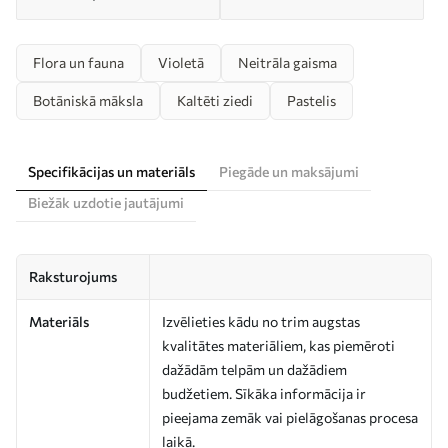
Flora un fauna
Violetā
Neitrāla gaisma
Botāniskā māksla
Kaltēti ziedi
Pastelis
Specifikācijas un materiāls
Piegāde un maksājumi
Biežāk uzdotie jautājumi
Raksturojums
Materiāls
Izvēlieties kādu no trim augstas
kvalitātes materiāliem, kas piemēroti
dažādām telpām un dažādiem
budžetiem. Sīkāka informācija ir
pieejama zemāk vai pielāgošanas procesa
laikā.