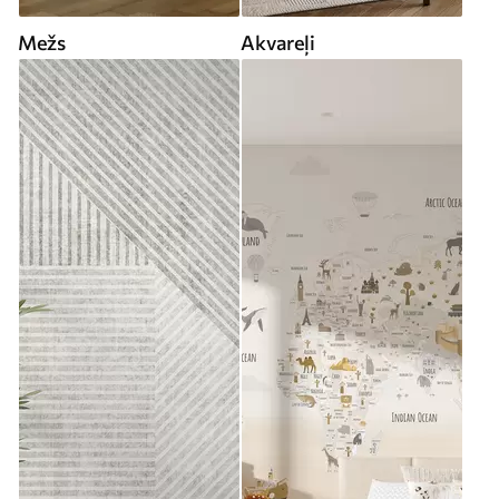
Mežs
Akvareļi