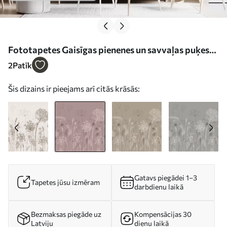
Fototapetes Gaisīgas pienenes un savvaļas puķes
akvareļu stilā rozā toņos Nr. w08637v1
2
Patīk
Šis dizains ir pieejams arī citās krāsās:
Gatavs piegādei 1–3
Tapetes jūsu izmēram
darbdienu laikā
Bezmaksas piegāde uz
Kompensācijas 30
Latviju
dienu laikā