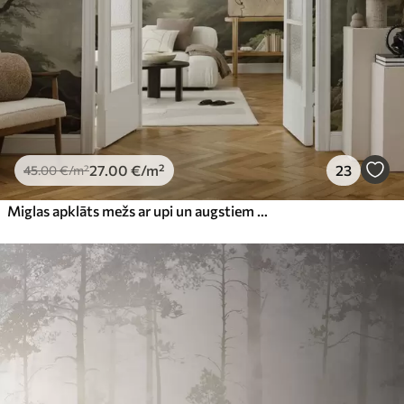
27
.00
€
/m²
23
45
.00
€
/m²
Miglas apklāts mežs ar upi un augstiem seniem kokiem