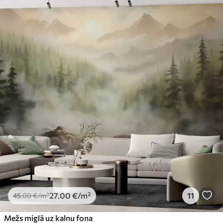
27
.00
€
/m²
11
45
.00
€
/m²
Mežs miglā uz kalnu fona