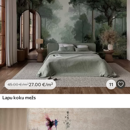
27
.00
€
/m²
11
45
.00
€
/m²
Lapu koku mežs