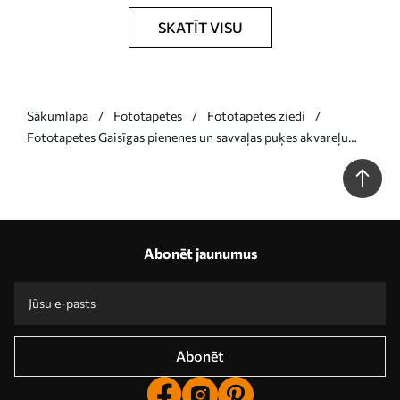
SKATĪT VISU
Sākumlapa
Fototapetes
Fototapetes ziedi
Fototapetes Gaisīgas pienenes un savvaļas puķes akvareļu
stilā rozā toņos Nr. w08637v1
Abonēt jaunumus
Abonēt