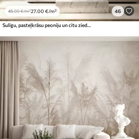
27
.00
€
/m²
46
45
.00
€
/m²
Sulīgu, pasteļkrāsu peoniju un citu ziedu pušķis uz maiga, izplūduša fona