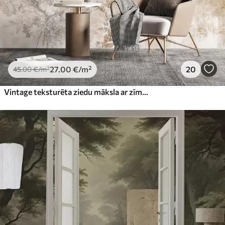
27
.00
€
/m²
20
45
.00
€
/m²
Vintage teksturēta ziedu māksla ar zīmējuma stila delikātu dārza ziedu un lapu ilustrācijām, maigiem pasteļtoņos un sēpijas toņos