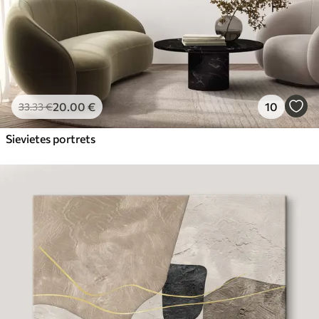
20
.00
€
10
33
.33
€
Sievietes portrets