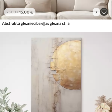
15
.00
€
7
25
.00
€
Abstraktā glezniecība eļļas glezna stilā