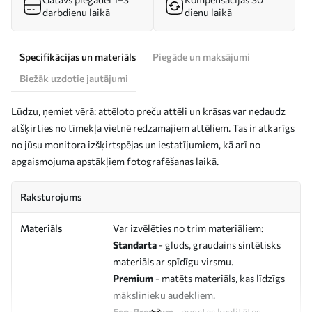
darbdienu laikā
dienu laikā
Specifikācijas un materiāls
Piegāde un maksājumi
Biežāk uzdotie jautājumi
Lūdzu, ņemiet vērā: attēloto preču attēli un krāsas var nedaudz
atšķirties no tīmekļa vietnē redzamajiem attēliem. Tas ir atkarīgs
no jūsu monitora izšķirtspējas un iestatījumiem, kā arī no
apgaismojuma apstākļiem fotografēšanas laikā.
Raksturojums
Materiāls
Var izvēlēties no trim materiāliem:
Standarta
- gluds, graudains sintētisks
materiāls ar spīdīgu virsmu.
Premium
- matēts materiāls, kas līdzīgs
mākslinieku audekliem.
Eco-Premium
- augstas kvalitātes