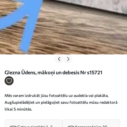
Glezna Ūdens, mākoņi un debesis Nr s15721
Mēs varam izdrukāt jūsu fotoattēlu uz audekla vai plakāta.
Augšupielādējiet un pielāgojiet savu fotoattēlu mūsu redaktorā
tikai 5 minūtēs.
Gatavs piegādei 1–3
Kompensācijas 30