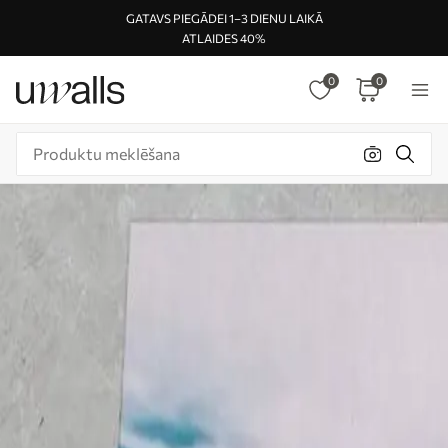
GATAVS PIEGĀDEI 1–3 DIENU LAIKĀ
ATLAIDES 40%
0
0