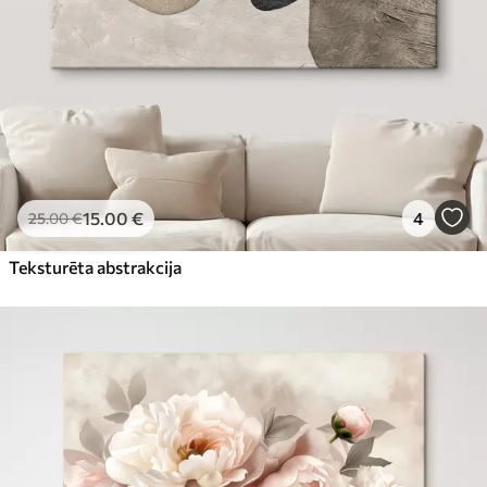
15
.00
€
4
25
.00
€
Teksturēta abstrakcija