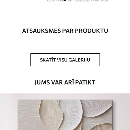
audekls, kas izgatavots no 100%
kokvilnas.
Autors
UWALLS
ATSAUKSMES PAR PRODUKTU
Raksta numurs
s15721
Turklāt
Jūs varat pievienot lakas pārklājumu.
SKATĪT VISU GALERIJU
Pieejamie materiāli
JUMS VAR ARĪ PATIKT
Standarts
No
15
.00
€
Premium
No
19
.00
€