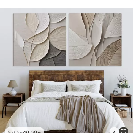
40
.00
€
4
66
.66
€