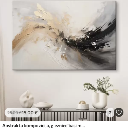
15
.00
€
2
25
.00
€
Abstrakta kompozīcija, glezniecības imitācija