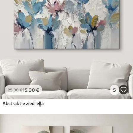
15
.00
€
5
25
.00
€
Abstraktie ziedi eļļā