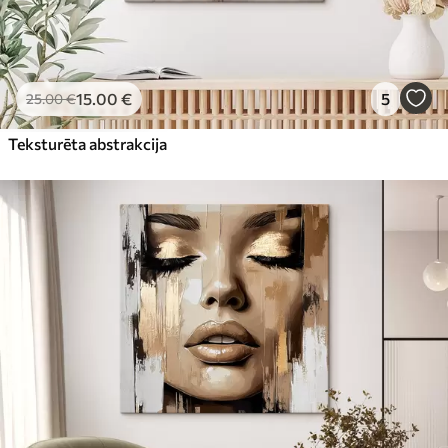
15
.00
€
5
25
.00
€
Teksturēta abstrakcija