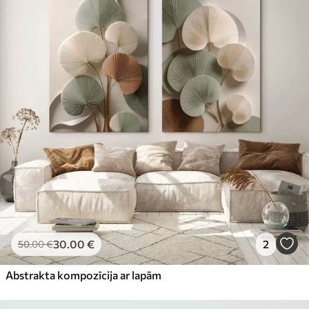
30
.00
€
2
50
.00
€
Abstrakta kompozīcija ar lapām