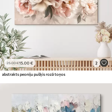
15
.00
€
2
25
.00
€
abstrakts peoniju pušķis rozā toņos