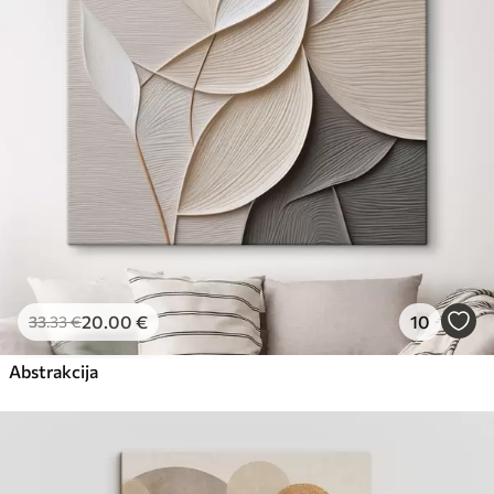
Eco-Premium
No
23
.00
€
20
.00
€
10
33
.33
€
Abstrakcija