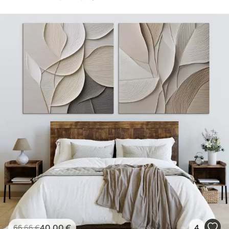
40
.00
€
4
66
.66
€