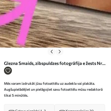
Glezna Smaids, zibspuldzes fotogrāfija e žests Nr
s15727
Mēs varam izdrukāt jūsu fotoattēlu uz audekla vai plakāta.
Augšupielādējiet un pielāgojiet savu fotoattēlu mūsu redaktorā
tikai 5 minūtēs.
Gatavs piegādei 1–3
Kompensācijas 30