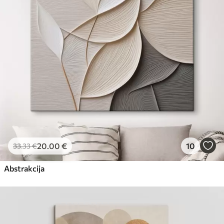
Eco-Premium
No
23
.00
€
20
.00
€
10
33
.33
€
Abstrakcija