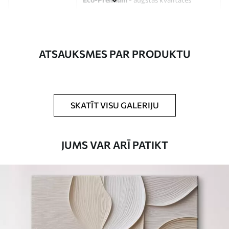
audekls, kas izgatavots no 100%
kokvilnas.
Autors
UWALLS
ATSAUKSMES PAR PRODUKTU
Raksta numurs
s15727
Turklāt
Jūs varat pievienot lakas pārklājumu.
SKATĪT VISU GALERIJU
Pieejamie materiāli
JUMS VAR ARĪ PATIKT
Standarts
No
15
.00
€
Premium
No
19
.00
€