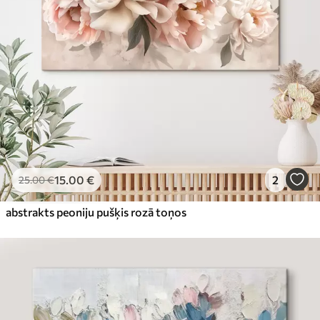
15
.00
€
2
25
.00
€
abstrakts peoniju pušķis rozā toņos