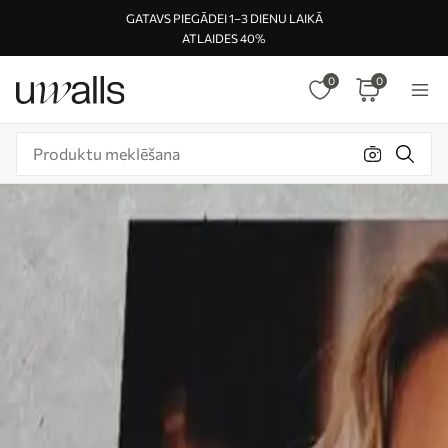
GATAVS PIEGĀDEI 1–3 DIENU LAIKĀ
ATLAIDES 40%
0
0