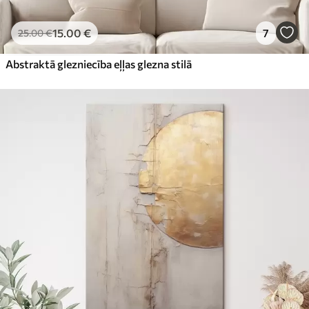
15
.00
€
7
25
.00
€
Abstraktā glezniecība eļļas glezna stilā