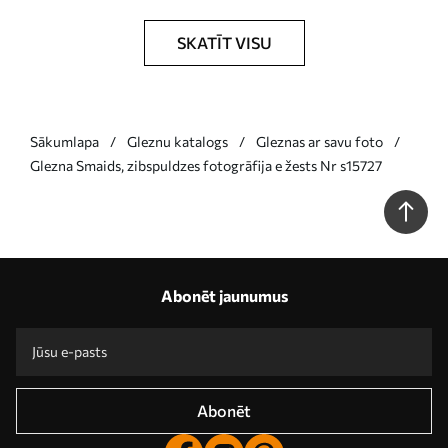
SKATĪT VISU
Sākumlapa
Gleznu katalogs
Gleznas ar savu foto
Glezna Smaids, zibspuldzes fotogrāfija e žests Nr s15727
Abonēt jaunumus
Abonēt