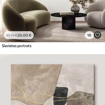
20
.00
€
10
33
.33
€
Sievietes portrets