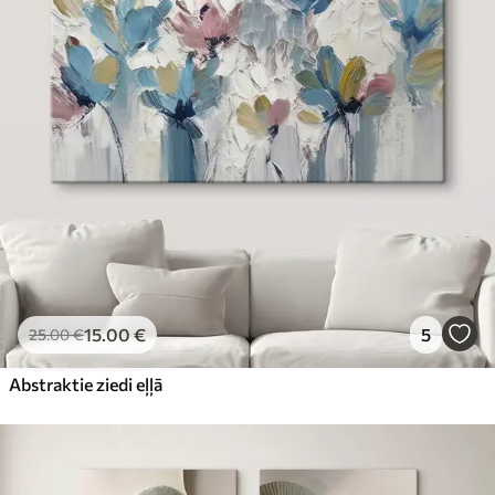
15
.00
€
5
25
.00
€
Abstraktie ziedi eļļā