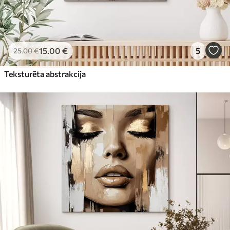
15
.00
€
5
25
.00
€
Teksturēta abstrakcija