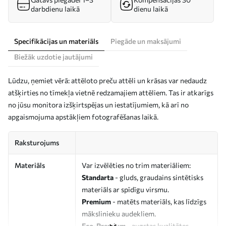
darbdienu laikā
dienu laikā
Specifikācijas un materiāls
Piegāde un maksājumi
Biežāk uzdotie jautājumi
Lūdzu, ņemiet vērā: attēloto preču attēli un krāsas var nedaudz
atšķirties no tīmekļa vietnē redzamajiem attēliem. Tas ir atkarīgs
no jūsu monitora izšķirtspējas un iestatījumiem, kā arī no
apgaismojuma apstākļiem fotografēšanas laikā.
Raksturojums
Materiāls
Var izvēlēties no trim materiāliem:
Standarta
- gluds, graudains sintētisks
materiāls ar spīdīgu virsmu.
Premium
- matēts materiāls, kas līdzīgs
mākslinieku audekliem.
Eco-Premium
- augstas kvalitātes