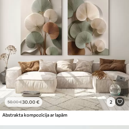
30
.00
€
2
50
.00
€
Abstrakta kompozīcija ar lapām