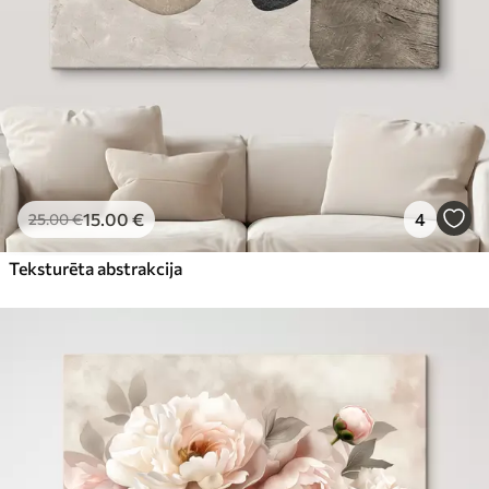
15
.00
€
4
25
.00
€
Teksturēta abstrakcija