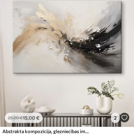
15
.00
€
2
25
.00
€
Abstrakta kompozīcija, glezniecības imitācija