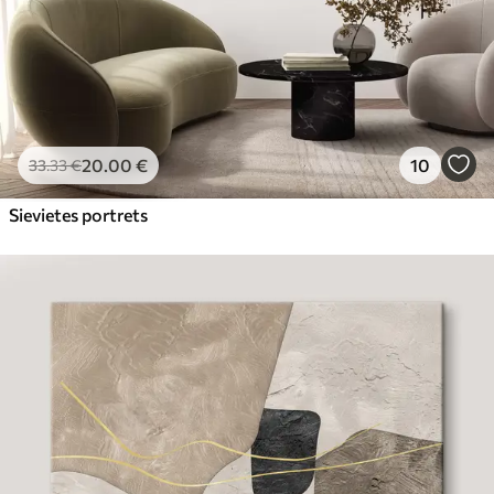
20
.00
€
10
33
.33
€
Sievietes portrets