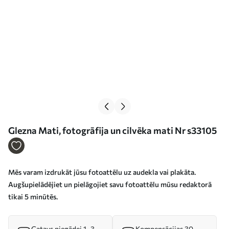
Glezna Mati, fotogrāfija un cilvēka mati Nr s33105
Mēs varam izdrukāt jūsu fotoattēlu uz audekla vai plakāta.
Augšupielādējiet un pielāgojiet savu fotoattēlu mūsu redaktorā
tikai 5 minūtēs.
Gatavs piegādei 1–3
Kompensācijas 30