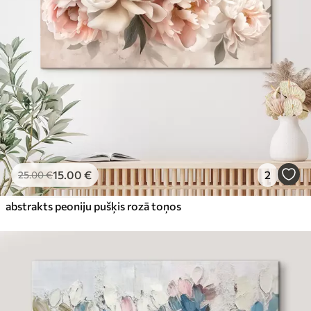
15
.00
€
2
25
.00
€
abstrakts peoniju pušķis rozā toņos