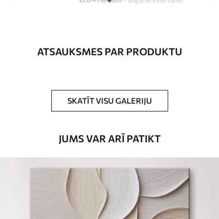
audekls, kas izgatavots no 100%
kokvilnas.
Autors
UWALLS
ATSAUKSMES PAR PRODUKTU
Raksta numurs
s33105
Turklāt
Jūs varat pievienot lakas pārklājumu.
SKATĪT VISU GALERIJU
Pieejamie materiāli
JUMS VAR ARĪ PATIKT
Standarts
No
15
.00
€
Premium
No
19
.00
€