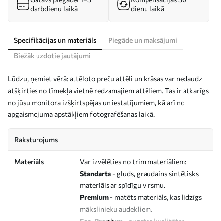
darbdienu laikā
dienu laikā
Specifikācijas un materiāls
Piegāde un maksājumi
Biežāk uzdotie jautājumi
Lūdzu, ņemiet vērā: attēloto preču attēli un krāsas var nedaudz
atšķirties no tīmekļa vietnē redzamajiem attēliem. Tas ir atkarīgs
no jūsu monitora izšķirtspējas un iestatījumiem, kā arī no
apgaismojuma apstākļiem fotografēšanas laikā.
Raksturojums
Materiāls
Var izvēlēties no trim materiāliem:
Standarta
- gluds, graudains sintētisks
materiāls ar spīdīgu virsmu.
Premium
- matēts materiāls, kas līdzīgs
mākslinieku audekliem.
Eco-Premium
- augstas kvalitātes