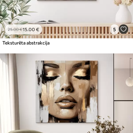
15
.00
€
5
25
.00
€
Teksturēta abstrakcija