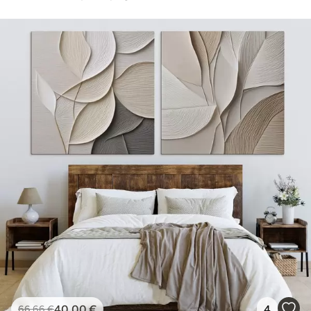
40
.00
€
4
66
.66
€