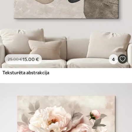
15
.00
€
4
25
.00
€
Teksturēta abstrakcija