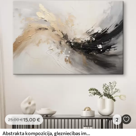
15
.00
€
2
25
.00
€
Abstrakta kompozīcija, glezniecības imitācija