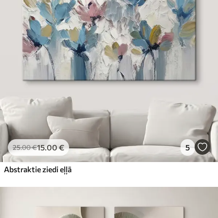
15
.00
€
5
25
.00
€
Abstraktie ziedi eļļā