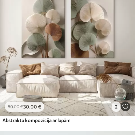
30
.00
€
2
50
.00
€
Abstrakta kompozīcija ar lapām