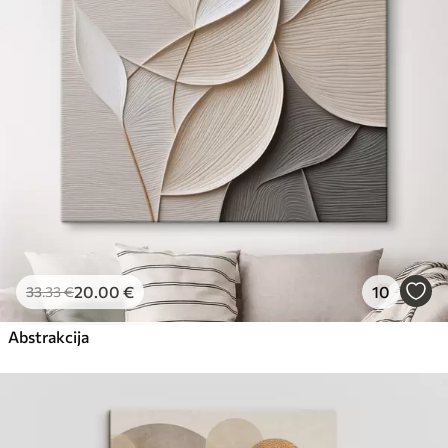
Eco-Premium
No
23
.00
€
20
.00
€
10
33
.33
€
Abstrakcija