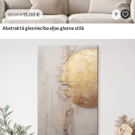
15
.00
€
7
25
.00
€
Abstraktā glezniecība eļļas glezna stilā