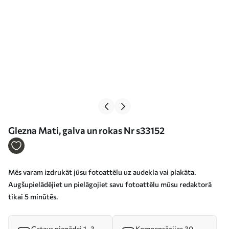
Glezna Mati, galva un rokas Nr s33152
Mēs varam izdrukāt jūsu fotoattēlu uz audekla vai plakāta.
Augšupielādējiet un pielāgojiet savu fotoattēlu mūsu redaktorā
tikai 5 minūtēs.
Gatavs piegādei 1–3
Kompensācijas 30