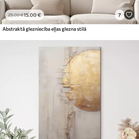
15
.00
€
7
25
.00
€
Abstraktā glezniecība eļļas glezna stilā