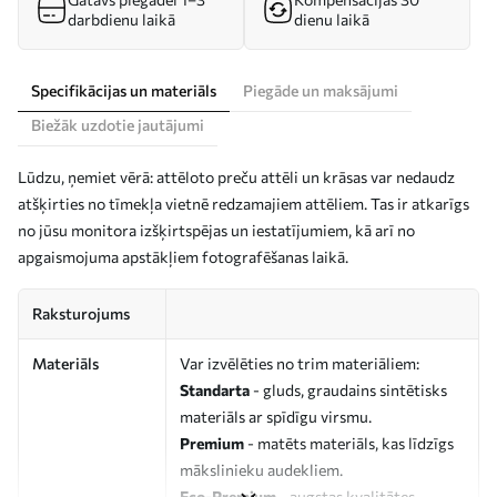
darbdienu laikā
dienu laikā
Specifikācijas un materiāls
Piegāde un maksājumi
Biežāk uzdotie jautājumi
Lūdzu, ņemiet vērā: attēloto preču attēli un krāsas var nedaudz
atšķirties no tīmekļa vietnē redzamajiem attēliem. Tas ir atkarīgs
no jūsu monitora izšķirtspējas un iestatījumiem, kā arī no
apgaismojuma apstākļiem fotografēšanas laikā.
Raksturojums
Materiāls
Var izvēlēties no trim materiāliem:
Standarta
- gluds, graudains sintētisks
materiāls ar spīdīgu virsmu.
Premium
- matēts materiāls, kas līdzīgs
mākslinieku audekliem.
Eco-Premium
- augstas kvalitātes