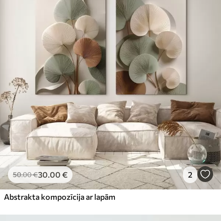
30
.00
€
2
50
.00
€
Abstrakta kompozīcija ar lapām