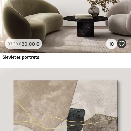
20
.00
€
10
33
.33
€
Sievietes portrets