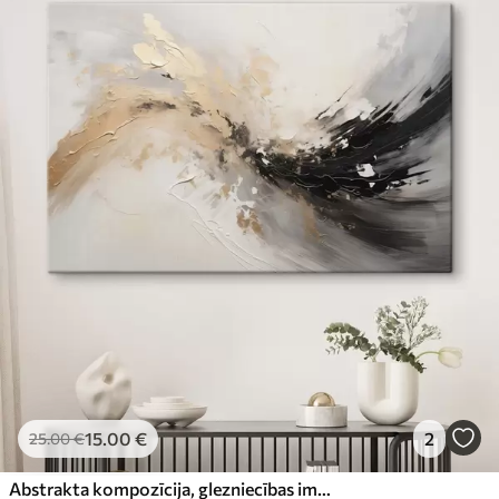
15
.00
€
2
25
.00
€
Abstrakta kompozīcija, glezniecības imitācija