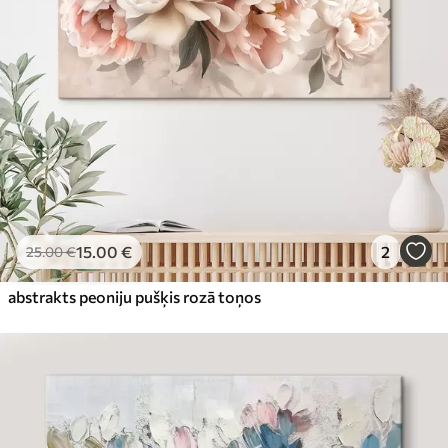
15
.00
€
2
25
.00
€
abstrakts peoniju pušķis rozā toņos