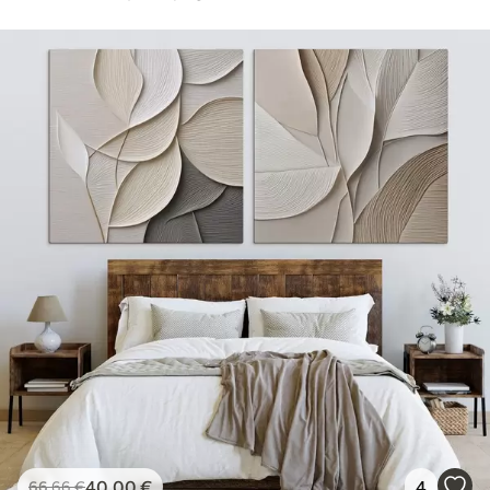
40
.00
€
4
66
.66
€