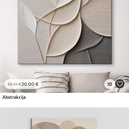
Eco-Premium
No
23
.00
€
20
.00
€
10
33
.33
€
Abstrakcija