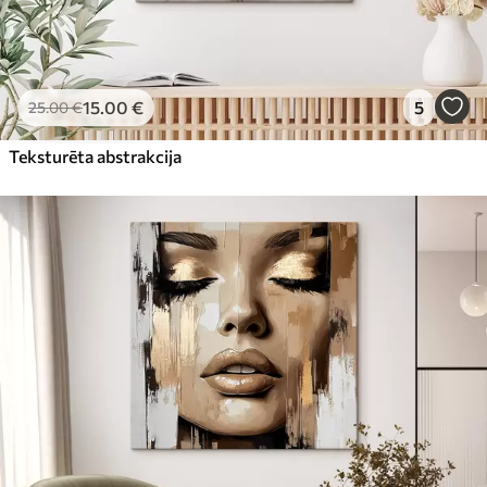
15
.00
€
5
25
.00
€
Teksturēta abstrakcija