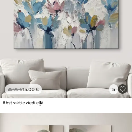
15
.00
€
5
25
.00
€
Abstraktie ziedi eļļā