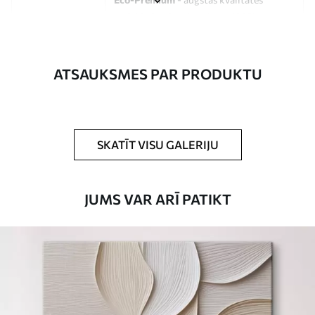
audekls, kas izgatavots no 100%
kokvilnas.
Autors
UWALLS
ATSAUKSMES PAR PRODUKTU
Raksta numurs
s33152
Turklāt
Jūs varat pievienot lakas pārklājumu.
SKATĪT VISU GALERIJU
Pieejamie materiāli
JUMS VAR ARĪ PATIKT
Standarts
No
15
.00
€
Premium
No
19
.00
€