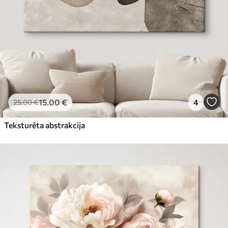
15
.00
€
4
25
.00
€
Teksturēta abstrakcija