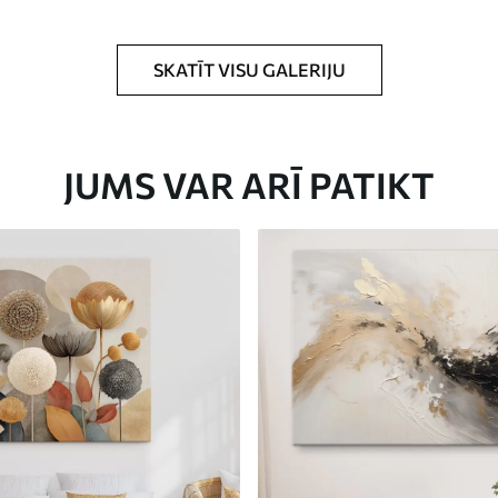
rklājumu.
SKATĪT VISU GALERIJU
JUMS VAR ARĪ PATIKT
Eco-Premium
No
23
.00
€