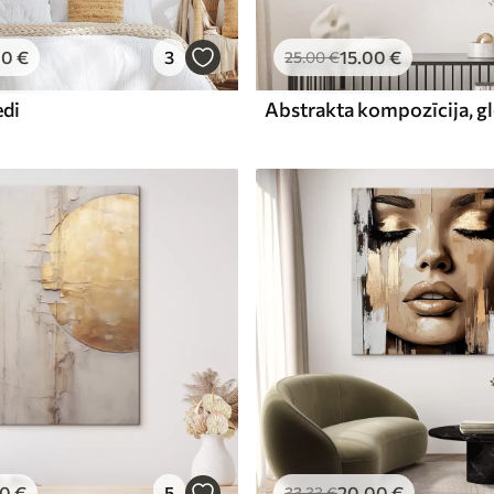
00
€
3
15
.00
€
25
.00
€
edi
00
€
5
20
.00
€
33
.33
€