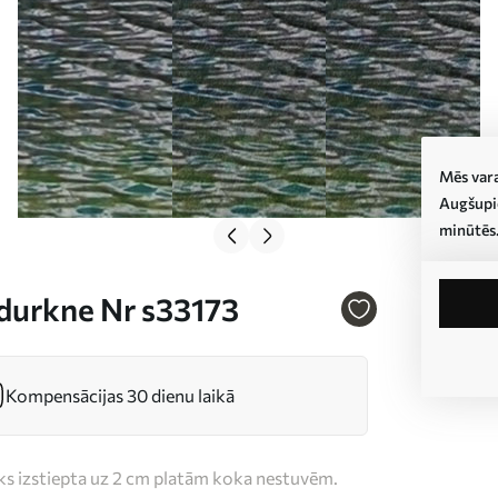
Mēs vara
Augšupie
minūtēs
edurkne Nr s33173
Kompensācijas 30 dienu laikā
iks izstiepta uz 2 cm platām koka nestuvēm.