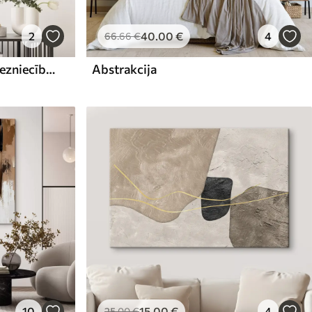
2
40
.00
€
4
66
.66
€
Abstrakta kompozīcija, glezniecības imitācija
Abstrakcija
10
15
.00
€
4
25
.00
€