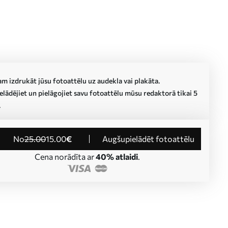
m izdrukāt jūsu fotoattēlu uz audekla vai plakāta.
lādējiet un pielāgojiet savu fotoattēlu mūsu redaktorā tikai 5
.
no
25
.00
15
.00
€
Augšupielādēt fotoattēlu
Cena norādīta ar
40% atlaidi
.