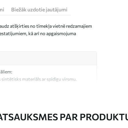
mi
Biežāk uzdotie jautājumi
daudz atšķirties no tīmekļa vietnē redzamajiem
n iestatījumiem, kā arī no apgaismojuma
iāliem:
 sintētisks materiāls ar spīdīgu virsmu.
, kas līdzīgs mākslinieku audekliem.
litātes audekls, kas izgatavots no 100%
ATSAUKSMES PAR PRODUKT