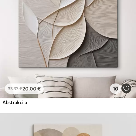
Eco-Premium
No
23
.00
€
20
.00
€
10
33
.33
€
Abstrakcija