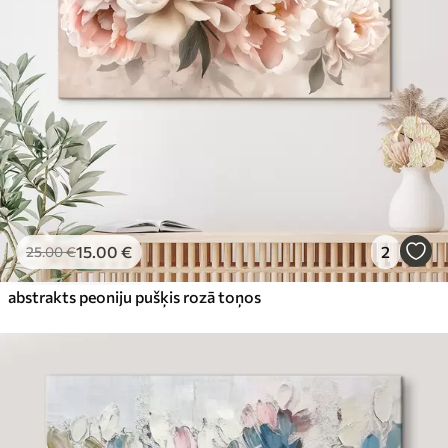
15
.00
€
2
25
.00
€
abstrakts peoniju pušķis rozā toņos