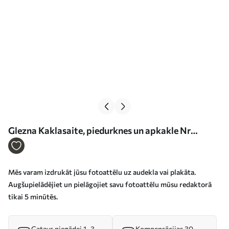
Glezna Kaklasaite, piedurknes un apkakle Nr
s33176
Mēs varam izdrukāt jūsu fotoattēlu uz audekla vai plakāta.
Augšupielādējiet un pielāgojiet savu fotoattēlu mūsu redaktorā
tikai 5 minūtēs.
Gatavs piegādei 1–3
Kompensācijas 30