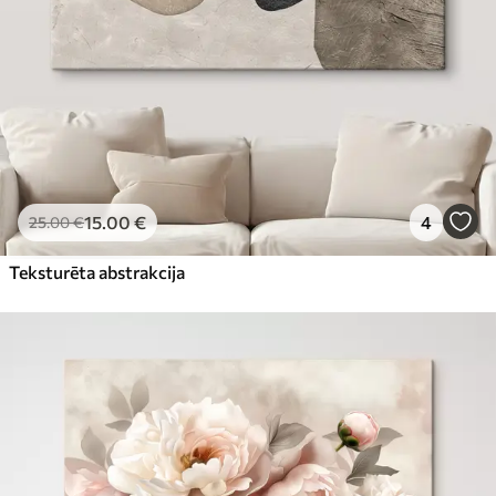
15
.00
€
4
25
.00
€
Teksturēta abstrakcija