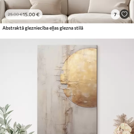
15
.00
€
7
25
.00
€
Abstraktā glezniecība eļļas glezna stilā