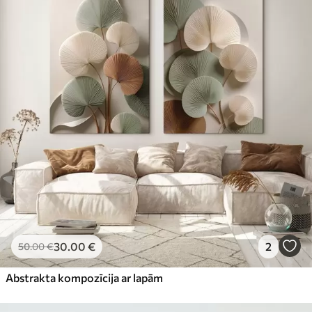
30
.00
€
2
50
.00
€
Abstrakta kompozīcija ar lapām