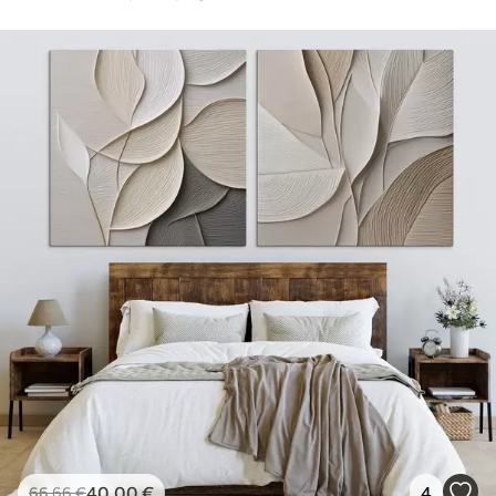
40
.00
€
4
66
.66
€