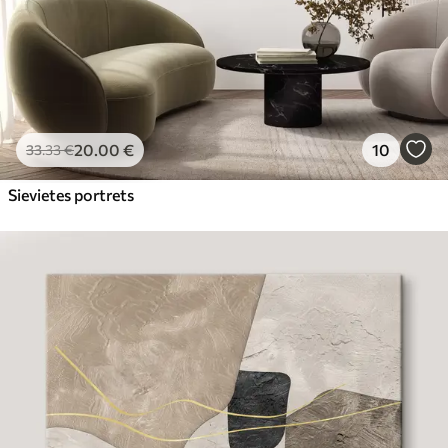
20
.00
€
10
33
.33
€
Sievietes portrets