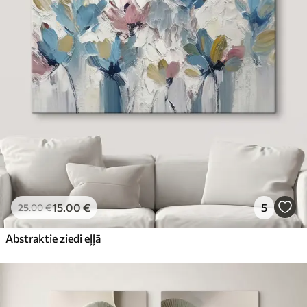
15
.00
€
5
25
.00
€
Abstraktie ziedi eļļā