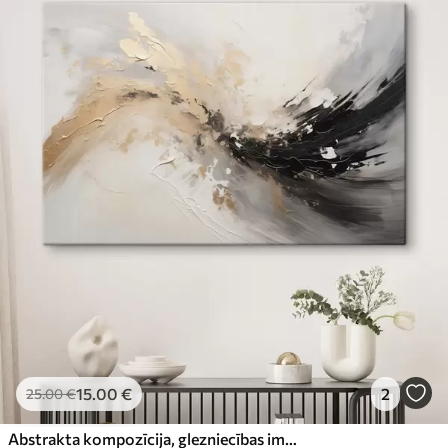
15
.00
€
2
25
.00
€
Abstrakta kompozīcija, glezniecības imitācija