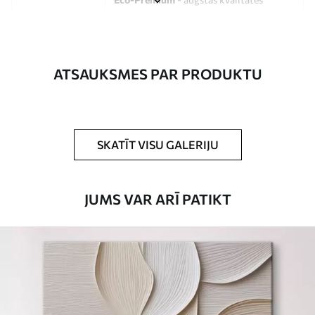
audekls, kas izgatavots no 100%
kokvilnas.
Autors
UWALLS
ATSAUKSMES PAR PRODUKTU
Raksta numurs
s33176
Turklāt
Jūs varat pievienot lakas pārklājumu.
SKATĪT VISU GALERIJU
Pieejamie materiāli
JUMS VAR ARĪ PATIKT
Standarts
No
15
.00
€
Premium
No
19
.00
€