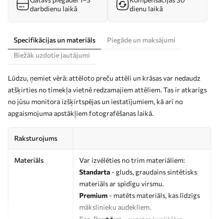
darbdienu laikā
dienu laikā
Specifikācijas un materiāls
Piegāde un maksājumi
Biežāk uzdotie jautājumi
Lūdzu, ņemiet vērā: attēloto preču attēli un krāsas var nedaudz
atšķirties no tīmekļa vietnē redzamajiem attēliem. Tas ir atkarīgs
no jūsu monitora izšķirtspējas un iestatījumiem, kā arī no
apgaismojuma apstākļiem fotografēšanas laikā.
Raksturojums
Materiāls
Var izvēlēties no trim materiāliem:
Standarta
- gluds, graudains sintētisks
materiāls ar spīdīgu virsmu.
Premium
- matēts materiāls, kas līdzīgs
mākslinieku audekliem.
Eco-Premium
- augstas kvalitātes