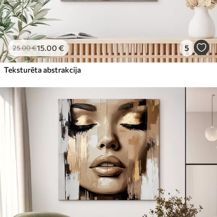
15
.00
€
5
25
.00
€
Teksturēta abstrakcija