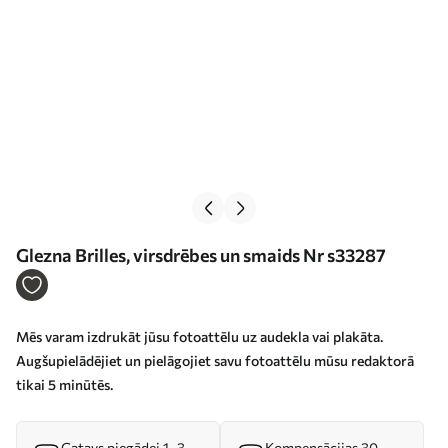
Glezna Brilles, virsdrēbes un smaids Nr s33287
Mēs varam izdrukāt jūsu fotoattēlu uz audekla vai plakāta.
Augšupielādējiet un pielāgojiet savu fotoattēlu mūsu redaktorā
tikai 5 minūtēs.
Gatavs piegādei 1–3
Kompensācijas 30