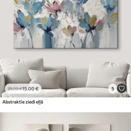
15
.00
€
5
25
.00
€
Abstraktie ziedi eļļā