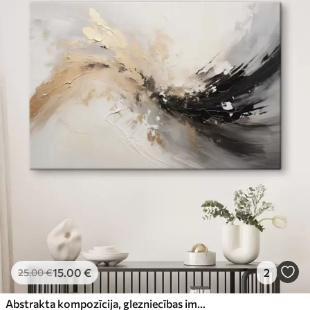
15
.00
€
2
25
.00
€
Abstrakta kompozīcija, glezniecības imitācija