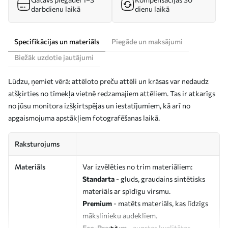
darbdienu laikā
dienu laikā
Specifikācijas un materiāls
Piegāde un maksājumi
Biežāk uzdotie jautājumi
Lūdzu, ņemiet vērā: attēloto preču attēli un krāsas var nedaudz
atšķirties no tīmekļa vietnē redzamajiem attēliem. Tas ir atkarīgs
no jūsu monitora izšķirtspējas un iestatījumiem, kā arī no
apgaismojuma apstākļiem fotografēšanas laikā.
Raksturojums
Materiāls
Var izvēlēties no trim materiāliem:
Standarta
- gluds, graudains sintētisks
materiāls ar spīdīgu virsmu.
Premium
- matēts materiāls, kas līdzīgs
mākslinieku audekliem.
Eco-Premium
- augstas kvalitātes