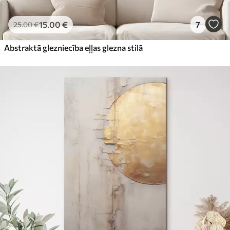
15
.00
€
7
25
.00
€
Abstraktā glezniecība eļļas glezna stilā