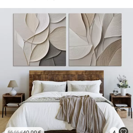
40
.00
€
4
66
.66
€