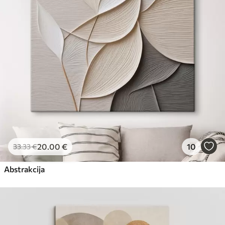
Eco-Premium
No
23
.00
€
20
.00
€
10
33
.33
€
Abstrakcija