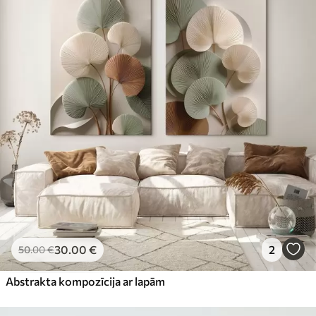
30
.00
€
2
50
.00
€
Abstrakta kompozīcija ar lapām