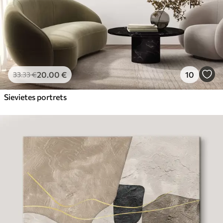
20
.00
€
10
33
.33
€
Sievietes portrets