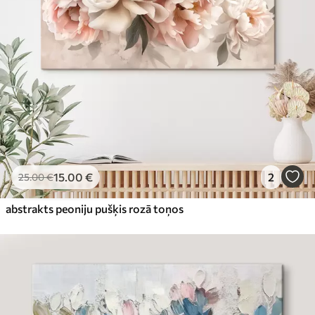
15
.00
€
2
25
.00
€
abstrakts peoniju pušķis rozā toņos