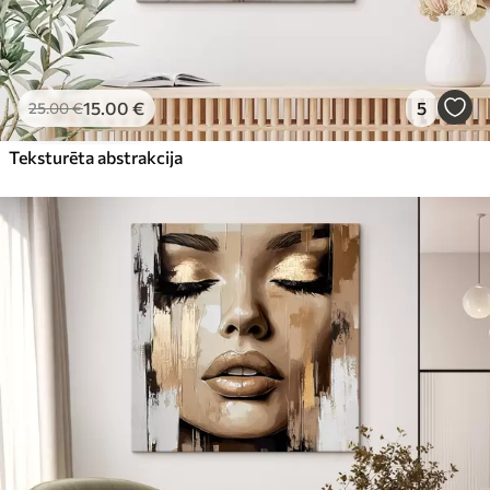
15
.00
€
5
25
.00
€
Teksturēta abstrakcija