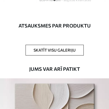
audekls, kas izgatavots no 100%
kokvilnas.
Autors
UWALLS
ATSAUKSMES PAR PRODUKTU
Raksta numurs
s33287
Turklāt
Jūs varat pievienot lakas pārklājumu.
SKATĪT VISU GALERIJU
Pieejamie materiāli
JUMS VAR ARĪ PATIKT
Standarts
No
15
.00
€
Premium
No
19
.00
€