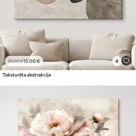
15
.00
€
4
25
.00
€
Teksturēta abstrakcija