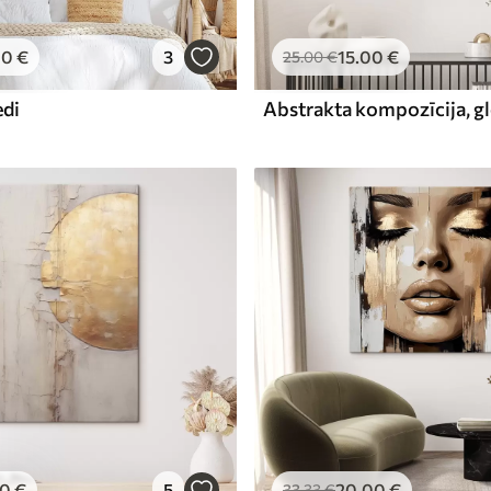
00
€
3
15
.00
€
25
.00
€
edi
00
€
5
20
.00
€
33
.33
€