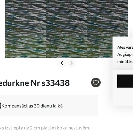
Mēs vara
Augšupie
minūtēs
iedurkne Nr s33438
Kompensācijas 30 dienu laikā
iks izstiepta uz 2 cm platām koka nestuvēm.