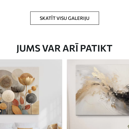
rklājumu.
SKATĪT VISU GALERIJU
JUMS VAR ARĪ PATIKT
Eco-Premium
No
23
.00
€