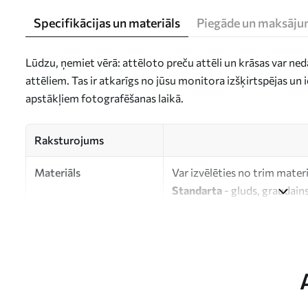
Specifikācijas un materiāls
Piegāde un maksāju
Lūdzu, ņemiet vērā: attēloto preču attēli un krāsas var ne
attēliem. Tas ir atkarīgs no jūsu monitora izšķirtspējas u
apstākļiem fotografēšanas laikā.
Raksturojums
Materiāls
Var izvēlēties no trim mater
Standarta
- gluds, graudains
Premium
- matēts materiāls
Eco-Premium
- augstas kva
kokvilnas.
Autors
UWALLS