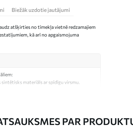
mi
Biežāk uzdotie jautājumi
daudz atšķirties no tīmekļa vietnē redzamajiem
n iestatījumiem, kā arī no apgaismojuma
iāliem:
 sintētisks materiāls ar spīdīgu virsmu.
, kas līdzīgs mākslinieku audekliem.
litātes audekls, kas izgatavots no 100%
ATSAUKSMES PAR PRODUKT