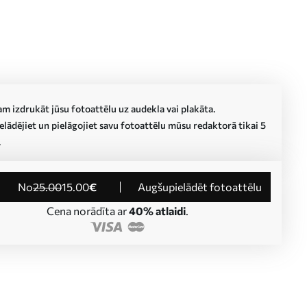
m izdrukāt jūsu fotoattēlu uz audekla vai plakāta.
lādējiet un pielāgojiet savu fotoattēlu mūsu redaktorā tikai 5
.
no
25
.00
15
.00
€
Augšupielādēt fotoattēlu
Cena norādīta ar
40% atlaidi
.