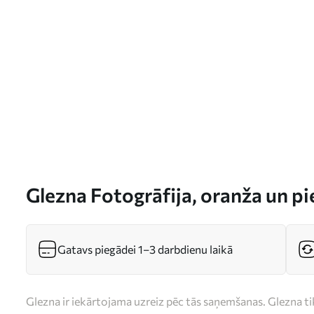
Glezna Fotogrāfija, oranža un p
Gatavs piegādei 1–3 darbdienu laikā
Glezna ir iekārtojama uzreiz pēc tās saņemšanas. Glezna t