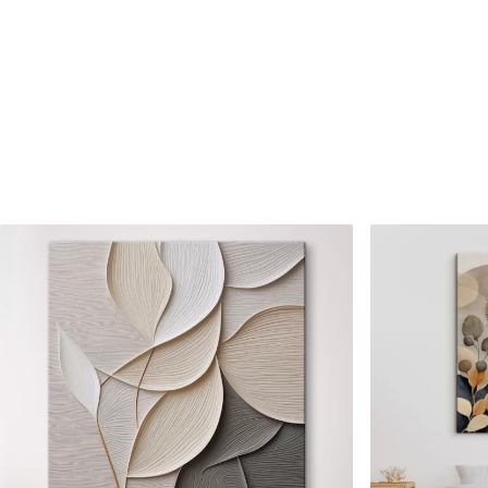
Raksta numurs
s33438
Turklāt
Jūs varat pievienot lakas pā
Pieejamie materiāli
Standarts
Premium
No
15
.00
€
No
19
.00
€