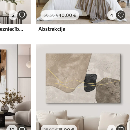
2
40
.00
€
4
66
.66
€
Abstrakta kompozīcija, glezniecības imitācija
Abstrakcija
10
15
.00
€
4
25
.00
€