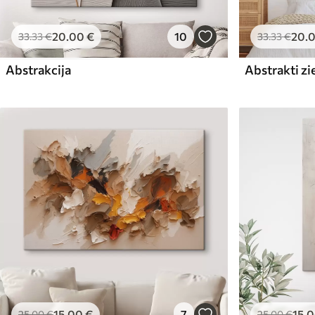
20
.00
€
10
20
.
33
.33
€
33
.33
€
Abstrakcija
Abstrakti zi
15
.00
€
7
15
.
25
.00
€
25
.00
€