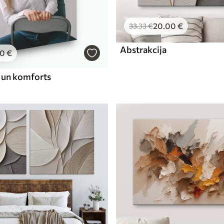
20
.00
€
33
.33
€
Abstrakcija
00
€
a un komforts