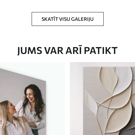
rklājumu.
SKATĪT VISU GALERIJU
JUMS VAR ARĪ PATIKT
Eco-Premium
No
23
.00
€