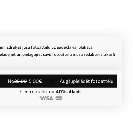
m izdrukāt jūsu fotoattēlu uz audekla vai plakāta.
lādējiet un pielāgojiet savu fotoattēlu mūsu redaktorā tikai 5
.
no
25
.00
15
.00
€
Augšupielādēt fotoattēlu
Cena norādīta ar
40% atlaidi
.