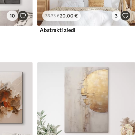
10
20
.00
€
3
33
.33
€
Abstrakti ziedi