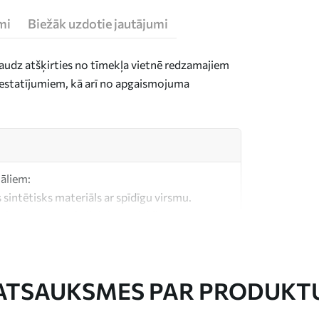
mi
Biežāk uzdotie jautājumi
daudz atšķirties no tīmekļa vietnē redzamajiem
n iestatījumiem, kā arī no apgaismojuma
iāliem:
 sintētisks materiāls ar spīdīgu virsmu.
, kas līdzīgs mākslinieku audekliem.
litātes audekls, kas izgatavots no 100%
ATSAUKSMES PAR PRODUKT