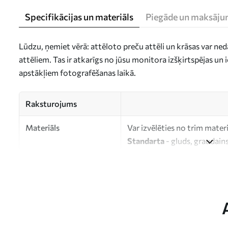
Specifikācijas un materiāls
Piegāde un maksāju
Lūdzu, ņemiet vērā: attēloto preču attēli un krāsas var ne
attēliem. Tas ir atkarīgs no jūsu monitora izšķirtspējas u
apstākļiem fotografēšanas laikā.
Raksturojums
Materiāls
Var izvēlēties no trim mater
Standarta
- gluds, graudains
Premium
- matēts materiāls
Eco-Premium
- augstas kva
kokvilnas.
Autors
UWALLS