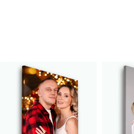
Raksta numurs
s33319
Turklāt
Jūs varat pievienot lakas pā
Pieejamie materiāli
Standarts
Premium
No
15
.00
€
No
19
.00
€