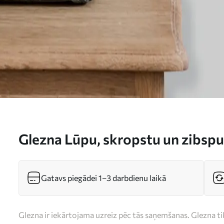
Glezna Lūpu, skropstu un zibspu
s33319
Gatavs piegādei 1–3 darbdienu laikā
Glezna ir iekārtojama uzreiz pēc tās saņemšanas. Glezna t