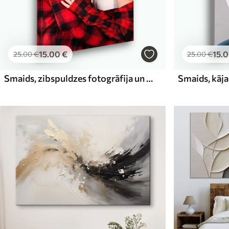
15
.00
€
15
.
25
.00
€
25
.00
€
Smaids, zibspuldzes fotogrāfija un attēla rāmis
Smaids, kāj