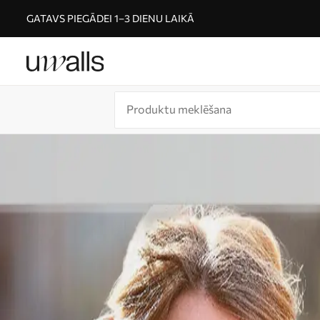
GATAVS PIEGĀDEI 1–3 DIENU LAIKĀ