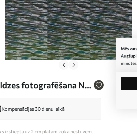
Mēs vara
Augšupie
minūtēs
ldzes fotografēšana Nr
Kompensācijas 30 dienu laikā
iks izstiepta uz 2 cm platām koka nestuvēm.