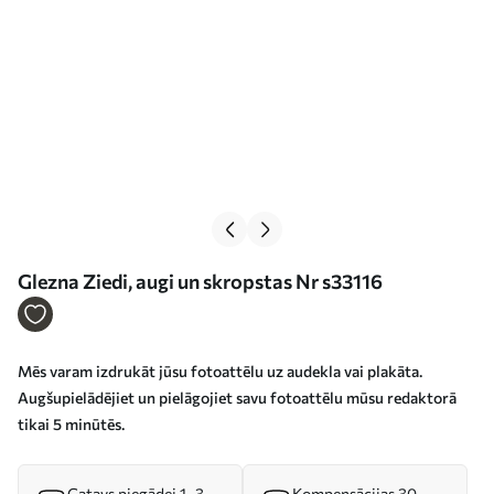
Glezna Ziedi, augi un skropstas Nr s33116
Mēs varam izdrukāt jūsu fotoattēlu uz audekla vai plakāta.
Augšupielādējiet un pielāgojiet savu fotoattēlu mūsu redaktorā
tikai 5 minūtēs.
Gatavs piegādei 1–3
Kompensācijas 30