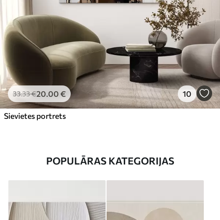
20
.00
€
10
33
.33
€
Sievietes portrets
POPULĀRAS KATEGORIJAS