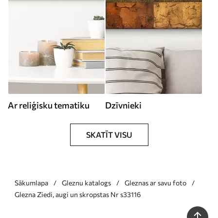
Ar reliģisku tematiku
Dzīvnieki
SKATĪT VISU
Sākumlapa
Gleznu katalogs
Gleznas ar savu foto
Glezna Ziedi, augi un skropstas Nr s33116