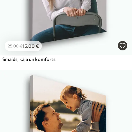
15
.00
€
25
.00
€
Smaids, kāja un komforts