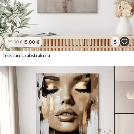
15
.00
€
5
25
.00
€
Teksturēta abstrakcija