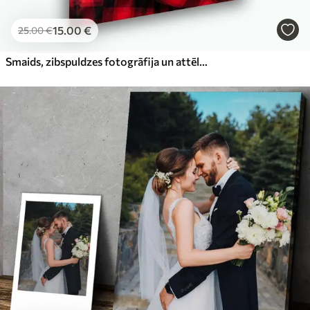
15
.00
€
25
.00
€
Smaids, zibspuldzes fotogrāfija un attēla rāmis