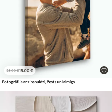
15
.00
€
25
.00
€
Fotogrāfija ar zibspuldzi, žests un laimīgs