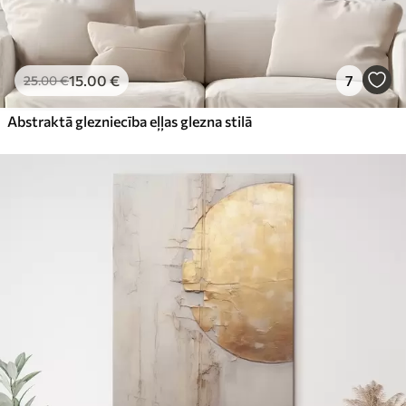
15
.00
€
7
25
.00
€
Abstraktā glezniecība eļļas glezna stilā