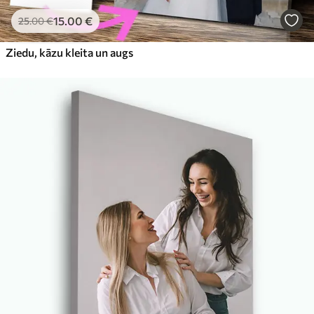
15
.00
€
25
.00
€
Ziedu, kāzu kleita un augs