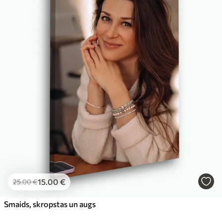
Eco-Premium
No
23
.00
€
15
.00
€
25
.00
€
Smaids, skropstas un augs