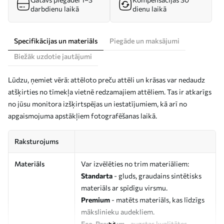
darbdienu laikā
dienu laikā
Specifikācijas un materiāls
Piegāde un maksājumi
Biežāk uzdotie jautājumi
Lūdzu, ņemiet vērā: attēloto preču attēli un krāsas var nedaudz
atšķirties no tīmekļa vietnē redzamajiem attēliem. Tas ir atkarīgs
no jūsu monitora izšķirtspējas un iestatījumiem, kā arī no
apgaismojuma apstākļiem fotografēšanas laikā.
Raksturojums
Materiāls
Var izvēlēties no trim materiāliem:
Standarta
- gluds, graudains sintētisks
materiāls ar spīdīgu virsmu.
Premium
- matēts materiāls, kas līdzīgs
mākslinieku audekliem.
Eco-Premium
- augstas kvalitātes