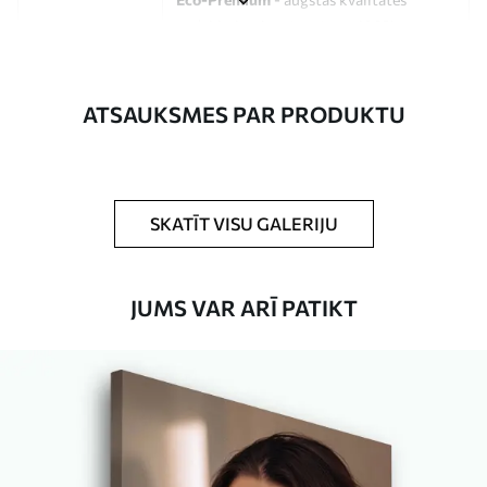
audekls, kas izgatavots no 100%
kokvilnas.
Autors
UWALLS
ATSAUKSMES PAR PRODUKTU
Raksta numurs
s33116
Turklāt
Jūs varat pievienot lakas pārklājumu.
SKATĪT VISU GALERIJU
Pieejamie materiāli
JUMS VAR ARĪ PATIKT
Standarts
No
15
.00
€
Premium
No
19
.00
€