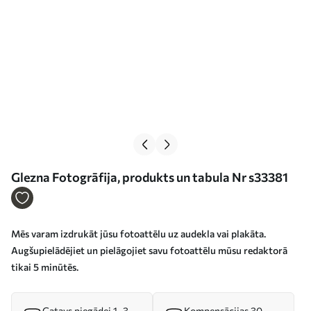
Glezna Fotogrāfija, produkts un tabula Nr s33381
Mēs varam izdrukāt jūsu fotoattēlu uz audekla vai plakāta.
Augšupielādējiet un pielāgojiet savu fotoattēlu mūsu redaktorā
tikai 5 minūtēs.
Gatavs piegādei 1–3
Kompensācijas 30