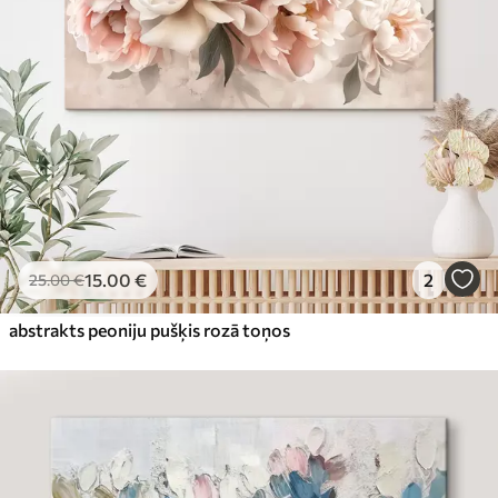
15
.00
€
2
25
.00
€
abstrakts peoniju pušķis rozā toņos