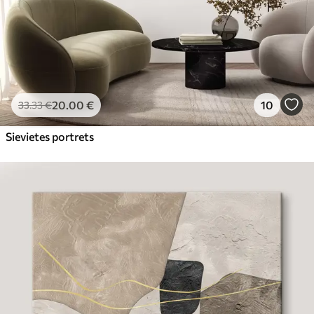
20
.00
€
10
33
.33
€
Sievietes portrets