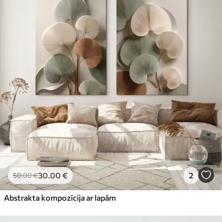
30
.00
€
2
50
.00
€
Abstrakta kompozīcija ar lapām