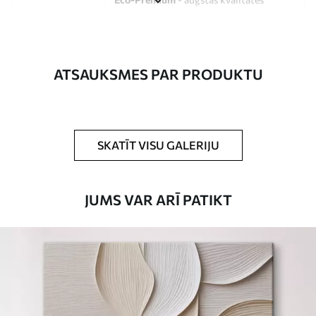
audekls, kas izgatavots no 100%
kokvilnas.
Autors
UWALLS
ATSAUKSMES PAR PRODUKTU
Raksta numurs
s33381
Turklāt
Jūs varat pievienot lakas pārklājumu.
SKATĪT VISU GALERIJU
Pieejamie materiāli
JUMS VAR ARĪ PATIKT
Standarts
No
15
.00
€
Premium
No
19
.00
€