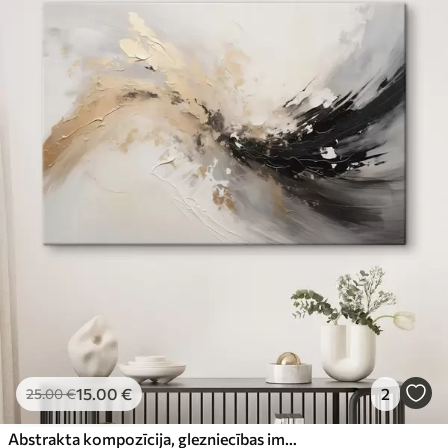
15
.00
€
2
25
.00
€
Abstrakta kompozīcija, glezniecības imitācija