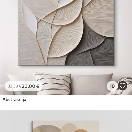
Eco-Premium
No
23
.00
€
20
.00
€
10
33
.33
€
Abstrakcija