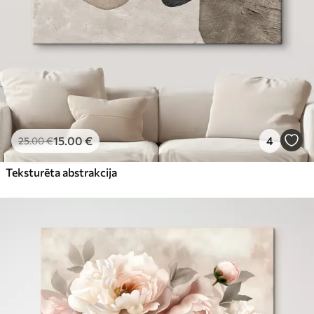
15
.00
€
4
25
.00
€
Teksturēta abstrakcija