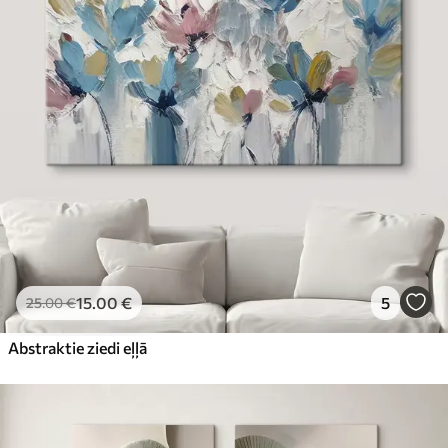
15
.00
€
5
25
.00
€
Abstraktie ziedi eļļā