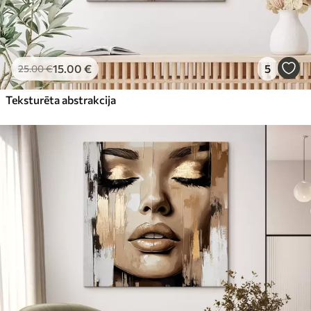
15
.00
€
5
25
.00
€
Teksturēta abstrakcija