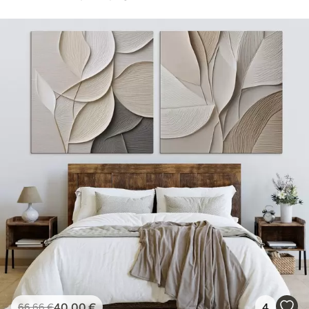
40
.00
€
4
66
.66
€