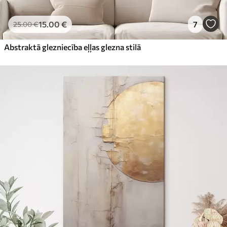
15
.00
€
7
25
.00
€
Abstraktā glezniecība eļļas glezna stilā