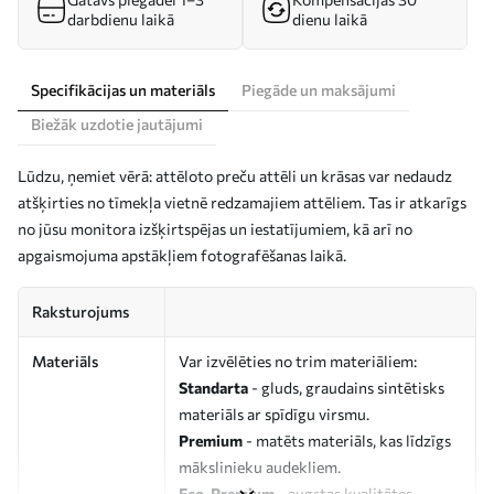
darbdienu laikā
dienu laikā
Specifikācijas un materiāls
Piegāde un maksājumi
Biežāk uzdotie jautājumi
Lūdzu, ņemiet vērā: attēloto preču attēli un krāsas var nedaudz
atšķirties no tīmekļa vietnē redzamajiem attēliem. Tas ir atkarīgs
no jūsu monitora izšķirtspējas un iestatījumiem, kā arī no
apgaismojuma apstākļiem fotografēšanas laikā.
Raksturojums
Materiāls
Var izvēlēties no trim materiāliem:
Standarta
- gluds, graudains sintētisks
materiāls ar spīdīgu virsmu.
Premium
- matēts materiāls, kas līdzīgs
mākslinieku audekliem.
Eco-Premium
- augstas kvalitātes