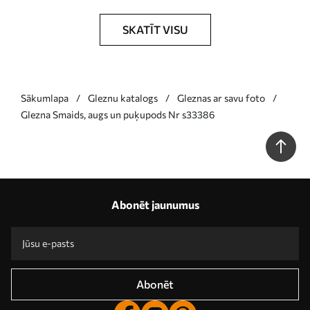
SKATĪT VISU
Sākumlapa
Gleznu katalogs
Gleznas ar savu foto
Glezna Smaids, augs un puķupods Nr s33386
Abonēt jaunumus
Abonēt