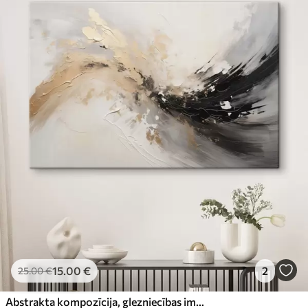
15
.00
€
2
25
.00
€
Abstrakta kompozīcija, glezniecības imitācija