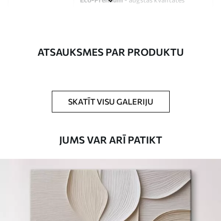
audekls, kas izgatavots no 100%
kokvilnas.
Autors
UWALLS
ATSAUKSMES PAR PRODUKTU
Raksta numurs
s33386
Turklāt
Jūs varat pievienot lakas pārklājumu.
SKATĪT VISU GALERIJU
Pieejamie materiāli
JUMS VAR ARĪ PATIKT
Standarts
No
15
.00
€
Premium
No
19
.00
€