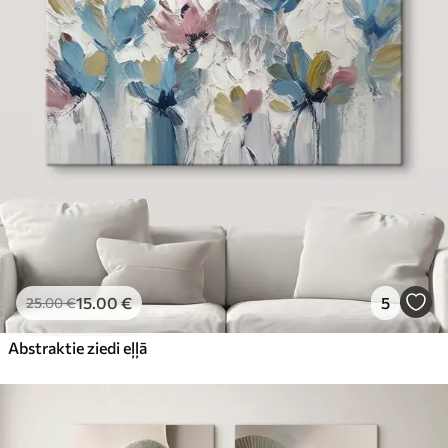
15
.00
€
5
25
.00
€
Abstraktie ziedi eļļā