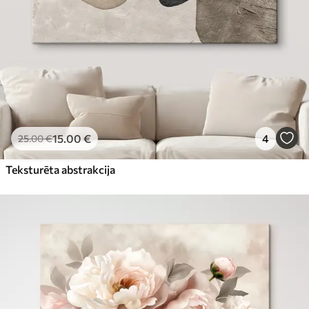
15
.00
€
4
25
.00
€
Teksturēta abstrakcija