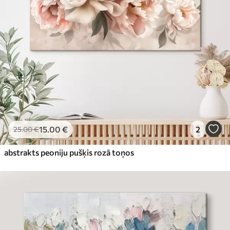
15
.00
€
2
25
.00
€
abstrakts peoniju pušķis rozā toņos