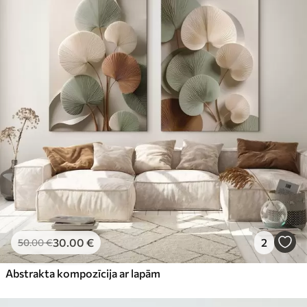
30
.00
€
2
50
.00
€
Abstrakta kompozīcija ar lapām