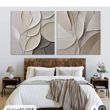
40
.00
€
4
66
.66
€