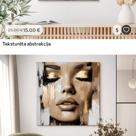
15
.00
€
5
25
.00
€
Teksturēta abstrakcija