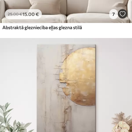
15
.00
€
7
25
.00
€
Abstraktā glezniecība eļļas glezna stilā