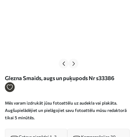
Glezna Smaids, augs un puķupods Nr s33386
Mēs varam izdrukāt jūsu fotoattēlu uz audekla vai plakāta.
Augšupielādējiet un pielāgojiet savu fotoattēlu mūsu redaktorā
tikai 5 minūtēs.
Gatavs piegādei 1–3
Kompensācijas 30