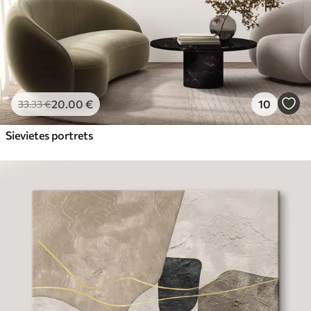
20
.00
€
10
33
.33
€
Sievietes portrets