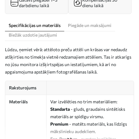
darbdienu laikā
dienu laikā
Specifikācijas un materiāls
Piegāde un maksājumi
Biežāk uzdotie jautājumi
Lūdzu, ņemiet vērā: attēloto preču attēli un krāsas var nedaudz
atšķirties no tīmekļa vietnē redzamajiem attēliem. Tas ir atkarīgs
no jūsu monitora izšķirtspējas un iestatījumiem, kā arī no
apgaismojuma apstākļiem fotografēšanas laikā.
Raksturojums
Materiāls
Var izvēlēties no trim materiāliem:
Standarta
- gluds, graudains sintētisks
materiāls ar spīdīgu virsmu.
Premium
- matēts materiāls, kas līdzīgs
mākslinieku audekliem.
Eco-Premium
- augstas kvalitātes