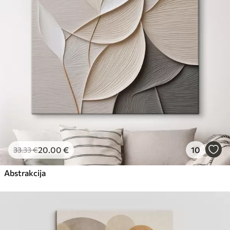
Eco-Premium
No
23
.00
€
20
.00
€
10
33
.33
€
Abstrakcija