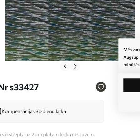
Mēs vara
Augšupie
minūtēs
 Nr s33427
Kompensācijas 30 dienu laikā
iks izstiepta uz 2 cm platām koka nestuvēm.