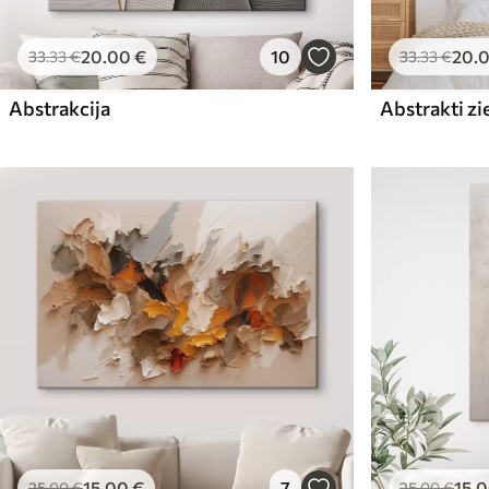
20
.00
€
10
20
.
33
.33
€
33
.33
€
Abstrakcija
Abstrakti zi
15
.00
€
7
15
.
25
.00
€
25
.00
€