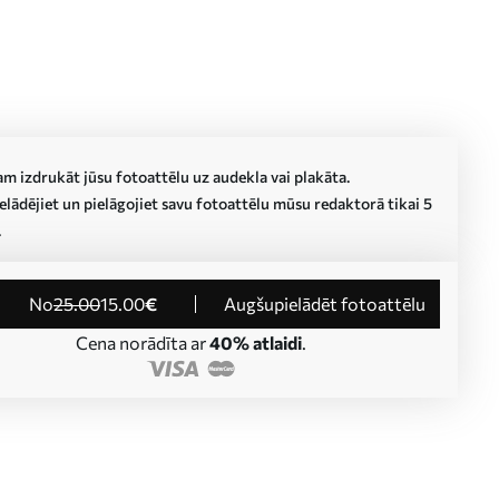
m izdrukāt jūsu fotoattēlu uz audekla vai plakāta.
lādējiet un pielāgojiet savu fotoattēlu mūsu redaktorā tikai 5
.
no
25
.00
15
.00
€
Augšupielādēt fotoattēlu
Cena norādīta ar
40% atlaidi
.