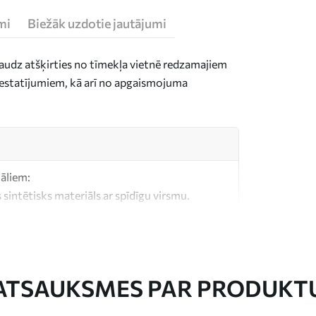
mi
Biežāk uzdotie jautājumi
daudz atšķirties no tīmekļa vietnē redzamajiem
n iestatījumiem, kā arī no apgaismojuma
iāliem:
 sintētisks materiāls ar spīdīgu virsmu.
, kas līdzīgs mākslinieku audekliem.
litātes audekls, kas izgatavots no 100%
ATSAUKSMES PAR PRODUKT