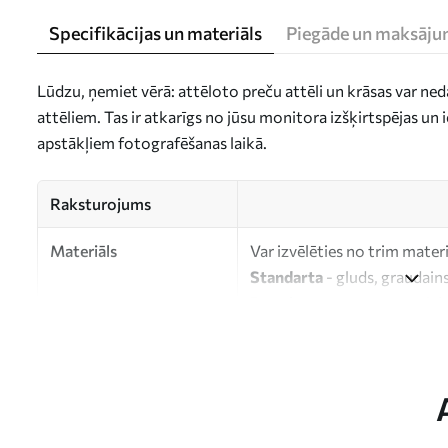
Specifikācijas un materiāls
Piegāde un maksāju
Lūdzu, ņemiet vērā: attēloto preču attēli un krāsas var ne
attēliem. Tas ir atkarīgs no jūsu monitora izšķirtspējas u
apstākļiem fotografēšanas laikā.
Raksturojums
Materiāls
Var izvēlēties no trim mater
Standarta
- gluds, graudains
Premium
- matēts materiāls
Eco-Premium
- augstas kva
kokvilnas.
Autors
UWALLS