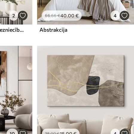
2
40
.00
€
4
66
.66
€
Abstrakta kompozīcija, glezniecības imitācija
Abstrakcija
10
15
.00
€
4
25
.00
€