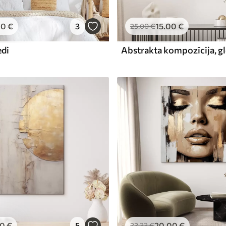
00
€
3
15
.00
€
25
.00
€
edi
00
€
5
20
.00
€
33
.33
€