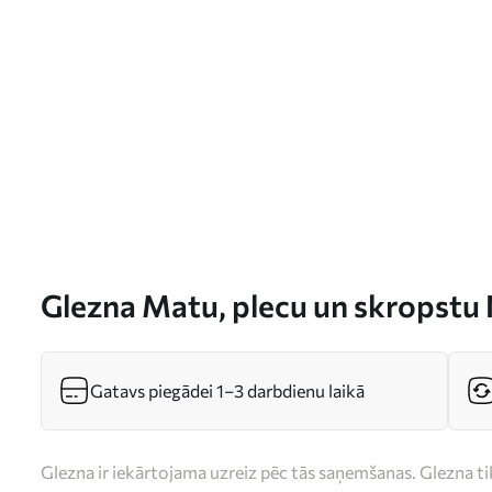
Glezna Matu, plecu un skropstu
Gatavs piegādei 1–3 darbdienu laikā
Glezna ir iekārtojama uzreiz pēc tās saņemšanas. Glezna t