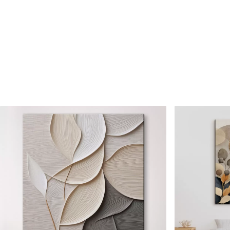
Raksta numurs
s33427
Turklāt
Jūs varat pievienot lakas pā
Pieejamie materiāli
Standarts
Premium
No
15
.00
€
No
19
.00
€