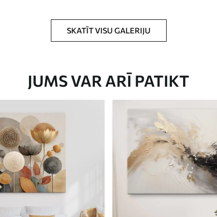
rklājumu.
SKATĪT VISU GALERIJU
JUMS VAR ARĪ PATIKT
Eco-Premium
No
23
.00
€