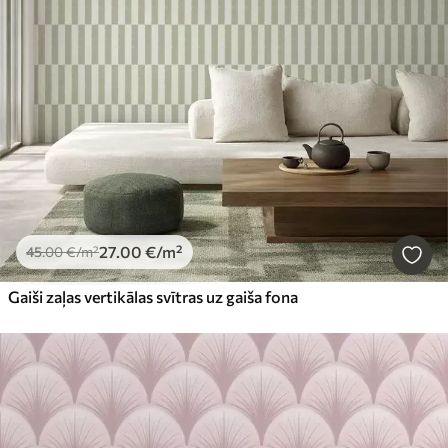
27
.00
€
/m²
45
.00
€
/m²
Gaiši zaļas vertikālas svītras uz gaiša fona