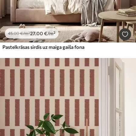
27
.00
€
/m²
45
.00
€
/m²
Pastelkrāsas sirdis uz maiga gaiša fona