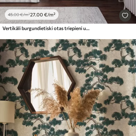
27
.00
€
/m²
45
.00
€
/m²
Vertikāli burgundietiski otas triepieni uz rozā fona