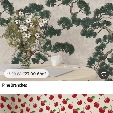
27
.00
€
/m²
45
.00
€
/m²
Pine Branches