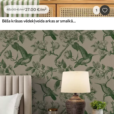
27
.00
€
/m²
45
.00
€
/m²
1
Bēša krāsas vēdekļveida arkas ar smalkām starām uz gaiša fona