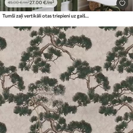
27
.00
€
/m²
45
.00
€
/m²
Tumši zaļi vertikāli otas triepieni uz gaiša fona