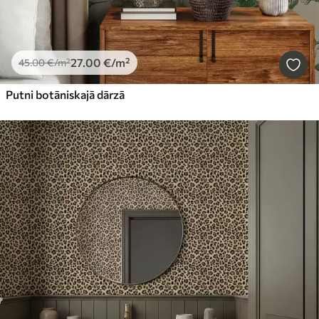
27
.00
€
/m²
45
.00
€
/m²
Putni botāniskajā dārzā