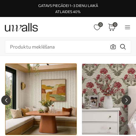
GATAVS PIEGĀDEI 1–3 DIENU LAIKĀ
ATLAIDES 40%
0
0