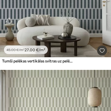
27
.00
€
/m²
45
.00
€
/m²
Tumši pelēkas vertikālas svītras uz pelēka fona