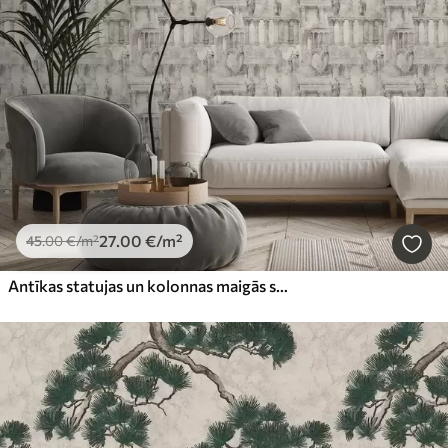
27
.00
€
/m²
45
.00
€
/m²
Antīkas statujas un kolonnas maigās smilškrāsas un pelēkās toņos