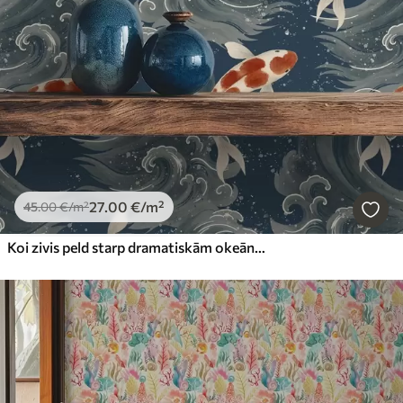
27
.00
€
/m²
45
.00
€
/m²
Koi zivis peld starp dramatiskām okeāna viļņiem