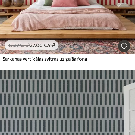
27
.00
€
/m²
45
.00
€
/m²
Sarkanas vertikālas svītras uz gaiša fona