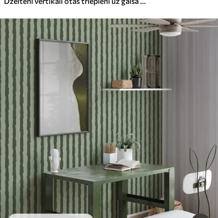
Dzelteni vertikāli otas triepieni uz gaiša fona