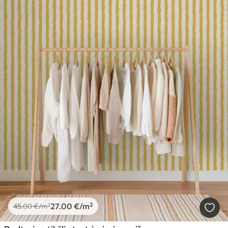
27
.00
€
/m²
45
.00
€
/m²