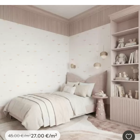
27
.00
€
/m²
45
.00
€
/m²