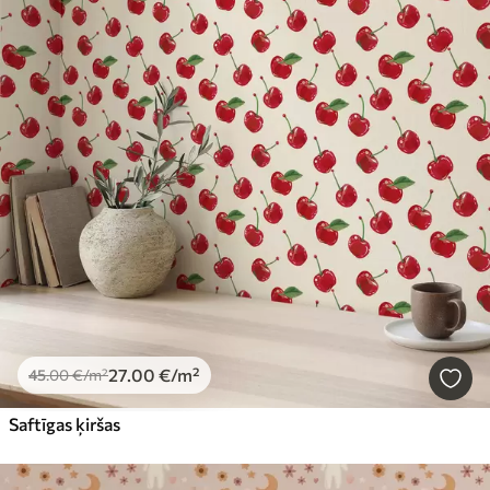
27
.00
€
/m²
45
.00
€
/m²
Saftīgas ķiršas