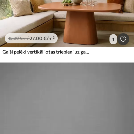
27
.00
€
/m²
45
.00
€
/m²
1
Gaiši pelēki vertikāli otas triepieni uz gaiša fona