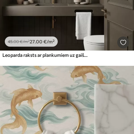
27
.00
€
/m²
45
.00
€
/m²
Leoparda raksts ar plankumiem uz gaiša fona