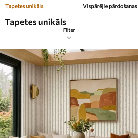
Tapetes unikāls
Vispārējie pārdošanas 
Tapetes unikāls
Filter
Tags
Populārākās
Atiestatīt visu