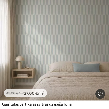
27
.00
€
/m²
45
.00
€
/m²
Gaiši zilas vertikālas svītras uz gaiša fona