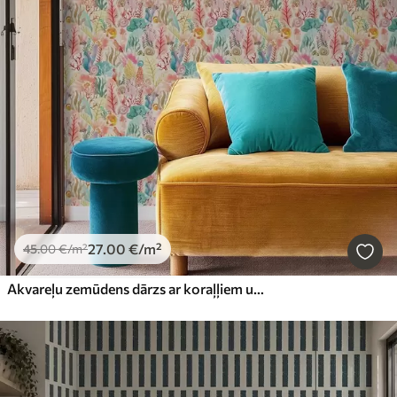
27
.00
€
/m²
45
.00
€
/m²
Akvareļu zemūdens dārzs ar koraļļiem un jūras aļģēm