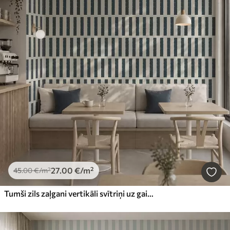
27
.00
€
/m²
45
.00
€
/m²
Tumši zils zaļgani vertikāli svītriņi uz gaiša fona