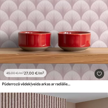
27
.00
€
/m²
45
.00
€
/m²
Pūderrozā vēdekļveida arkas ar radiāliem stariem