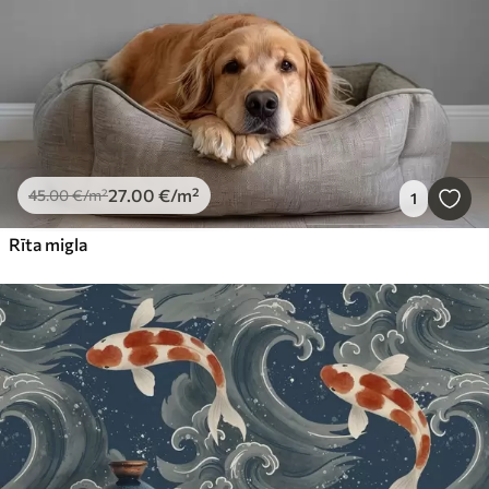
27
.00
€
/m²
45
.00
€
/m²
1
Rīta migla