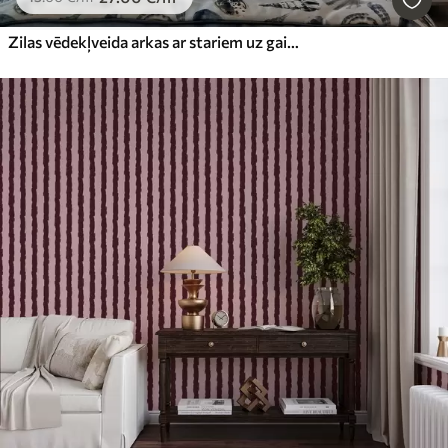
Zilas vēdekļveida arkas ar stariem uz gaiši zila fona