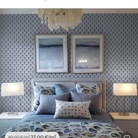
27
.00
€
/m²
45
.00
€
/m²