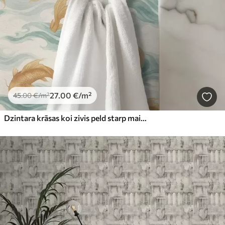
27
.00
€
/m²
45
.00
€
/m²
Dzintara krāsas koi zivis peld starp maigām tirkīza krāsas viļņiem