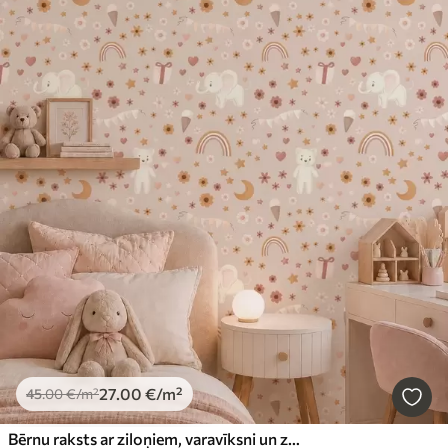
27
.00
€
/m²
45
.00
€
/m²
Bērnu raksts ar ziloņiem, varavīksni un ziediem