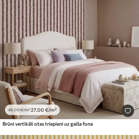
27
.00
€
/m²
45
.00
€
/m²
Brūni vertikāli otas triepieni uz gaiša fona