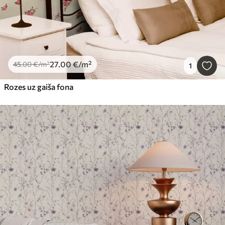
27
.00
€
/m²
45
.00
€
/m²
1
Rozes uz gaiša fona