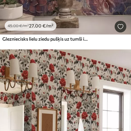
27
.00
€
/m²
45
.00
€
/m²
Glezniecisks lielu ziedu pušķis uz tumši indigo fona