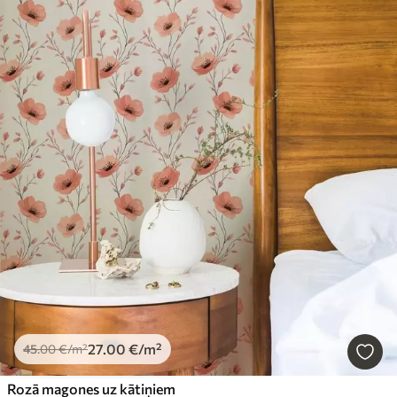
27
.00
€
/m²
45
.00
€
/m²
Rozā magones uz kātiņiem