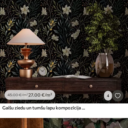
27
.00
€
/m²
45
.00
€
/m²
4
Gaišu ziedu un tumšu lapu kompozīcija uz tumša fona