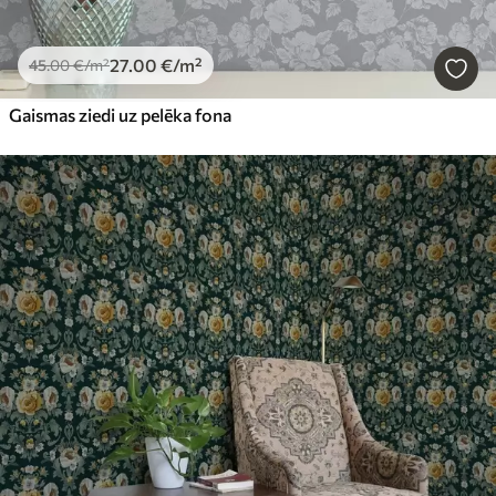
27
.00
€
/m²
45
.00
€
/m²
Gaismas ziedi uz pelēka fona