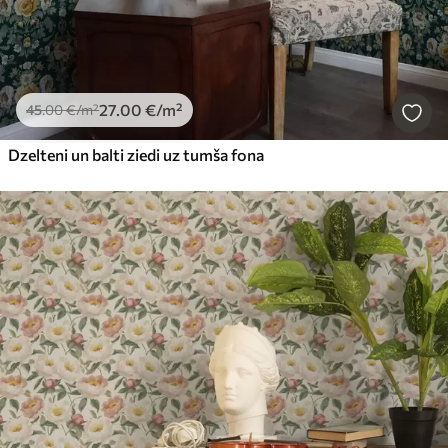
27
.00
€
/m²
45
.00
€
/m²
Dzelteni un balti ziedi uz tumša fona