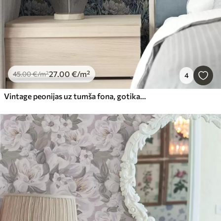
27
.00
€
/m²
45
.00
€
/m²
4
Vintage peonijas uz tumša fona, gotikas ziedu stilā