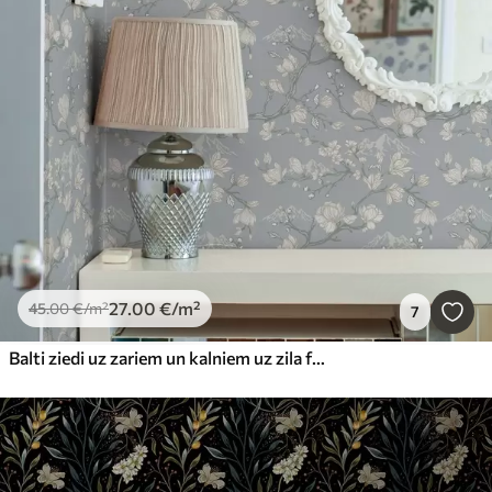
27
.00
€
/m²
45
.00
€
/m²
7
Balti ziedi uz zariem un kalniem uz zila fona