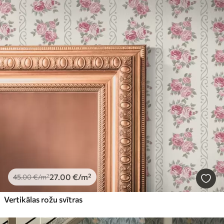
27
.00
€
/m²
45
.00
€
/m²
Vertikālas rožu svītras