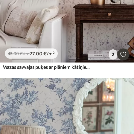
27
.00
€
/m²
45
.00
€
/m²
2
Mazas savvaļas puķes ar plāniem kātiņiem