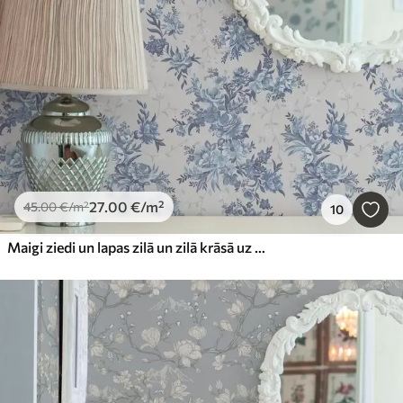
27
.00
€
/m²
45
.00
€
/m²
10
Maigi ziedi un lapas zilā un zilā krāsā uz gaiša fona