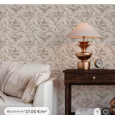
27
.00
€
/m²
45
.00
€
/m²
1