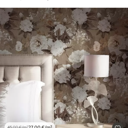
27
.00
€
/m²
45
.00
€
/m²