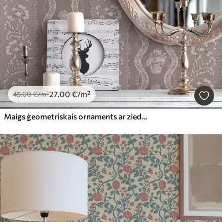
27
.00
€
/m²
45
.00
€
/m²
Maigs ģeometriskais ornaments ar ziediem un izliektām līnijām