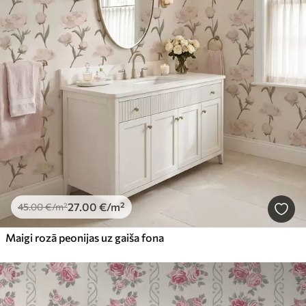
27
.00
€
/m²
45
.00
€
/m²
Maigi rozā peonijas uz gaiša fona