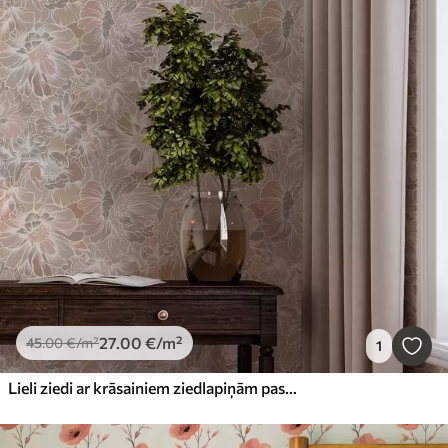
27
.00
€
/m²
45
.00
€
/m²
1
Lieli ziedi ar krāsainiem ziedlapiņām pasteļtoņos