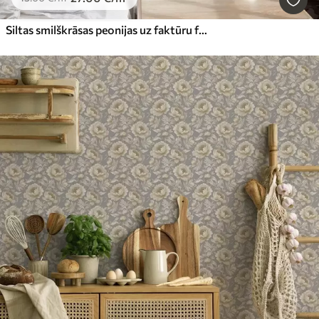
Siltas smilškrāsas peonijas uz faktūru fonā