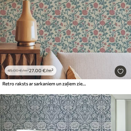
27
.00
€
/m²
45
.00
€
/m²
Retro raksts ar sarkaniem un zaļiem ziediem