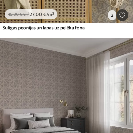
27
.00
€
/m²
45
.00
€
/m²
2
Sulīgas peonijas un lapas uz pelēka fona