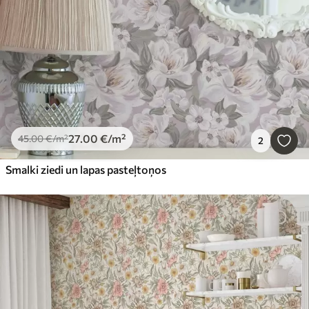
27
.00
€
/m²
45
.00
€
/m²
2
Smalki ziedi un lapas pasteļtoņos