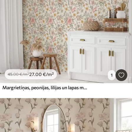
27
.00
€
/m²
45
.00
€
/m²
1
Margrietiņas, peonijas, lilijas un lapas maigās krāsās