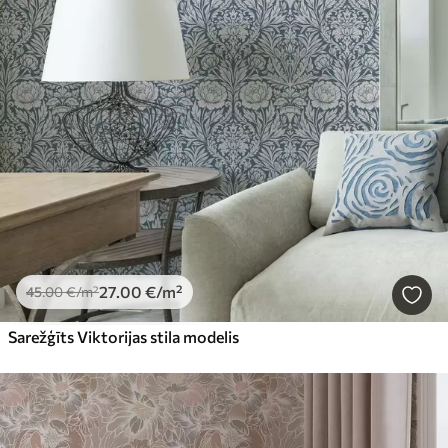
27
.00
€
/m²
45
.00
€
/m²
Sarežģīts Viktorijas stila modelis