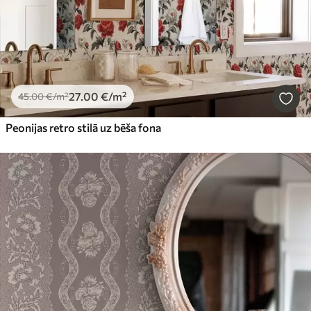
27
.00
€
/m²
45
.00
€
/m²
Peonijas retro stilā uz bēša fona