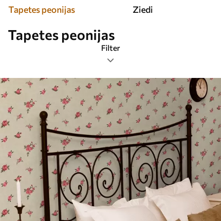
Tapetes peonijas
Ziedi
Tapetes peonijas
Filter
Tags
Populārākās
Atiestatīt visu