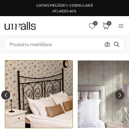
GATAVS PIEGĀDEI 1–3 DIENU LAIKĀ
ATLAIDES 40%
0
0