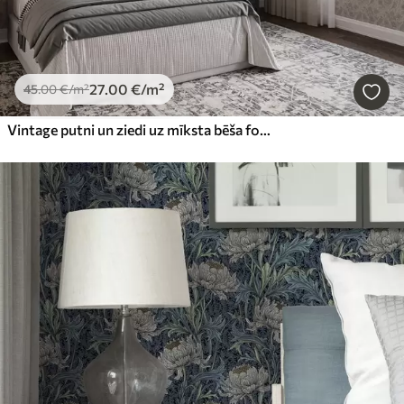
27
.00
€
/m²
45
.00
€
/m²
Vintage putni un ziedi uz mīksta bēša fona