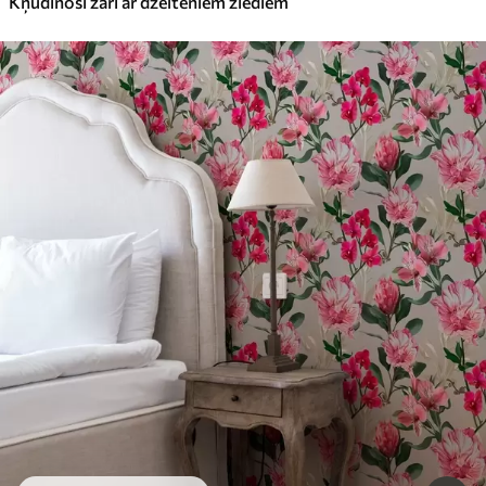
Kņudinoši zari ar dzelteniem ziediem