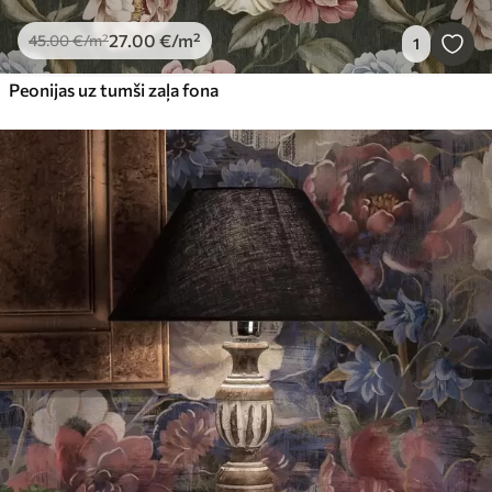
27
.00
€
/m²
45
.00
€
/m²
1
Peonijas uz tumši zaļa fona