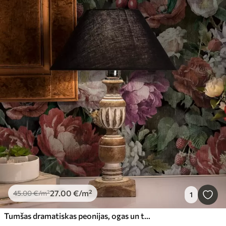
27
.00
€
/m²
45
.00
€
/m²
1
Tumšas dramatiskas peonijas, ogas un tauriņš uz melna fona