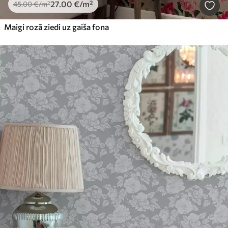
27
.00
€
/m²
45
.00
€
/m²
Maigi rozā ziedi uz gaiša fona