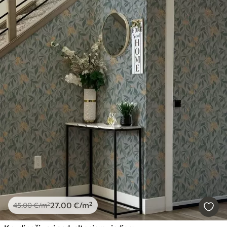
27
.00
€
/m²
45
.00
€
/m²