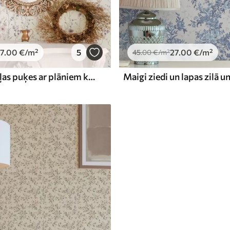
7
.00
€
/m²
5
27
.00
€
/m²
45
.00
€
/m²
Mazas savvaļas puķes ar plāniem kātiņiem uz gaiša fona