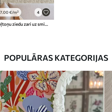
7
.00
€
/m²
4
Smalki pasteļtoņu ziedu zari uz smilškrāsas fona
POPULĀRAS KATEGORIJAS