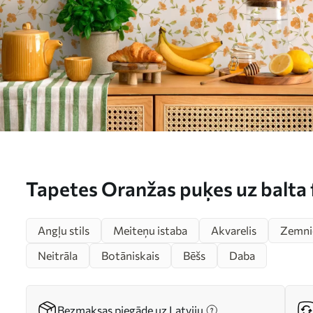
Tapetes Oranžas puķes uz balta
Angļu stils
Meiteņu istaba
Akvarelis
Zemni
Neitrāla
Botāniskais
Bēšs
Daba
Bezmaksas piegāde uz Latviju