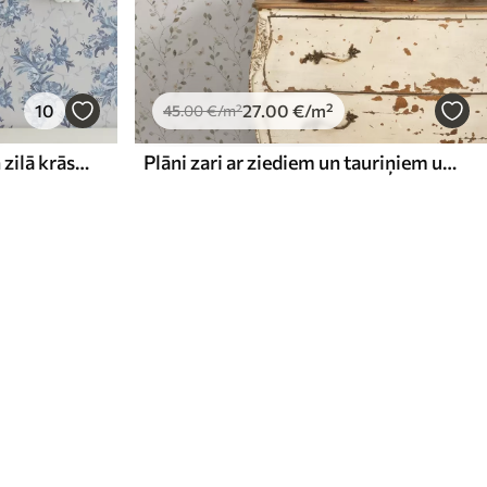
10
27
.00
€
/m²
45
.00
€
/m²
Maigi ziedi un lapas zilā un zilā krāsā uz gaiša fona
Plāni zari ar ziediem un tauriņiem uz balta fona