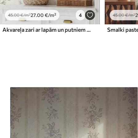
27
.00
€
/m²
4
2
45
.00
€
/m²
45
.00
€
/m²
Akvareļa zari ar lapām un putniem uz gaiša fona