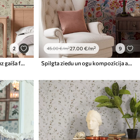
2
27
.00
€
/m²
9
45
.00
€
/m²
Ziedi un sarkani pumpuri uz gaiša fona
Spilgta ziedu un ogu kompozīcija ar papagaiļiem