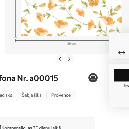
 fona Nr. a00015
Ie
ecisks
Šabja šiks
Provence
Kompensācijas 30 dienu laikā