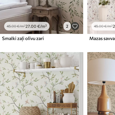
27
.00
€
/m²
2
2
45
.00
€
/m²
45
.00
€
/m²
Smalki zaļi olīvu zari