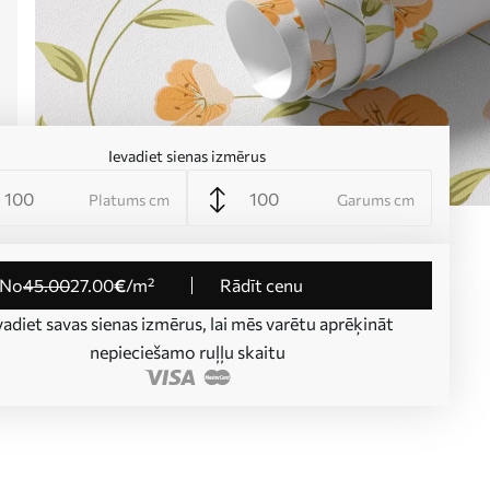
Ievadiet sienas izmērus
Platums cm
Garums cm
no
45
.00
27
.00
€
/m²
Rādīt cenu
vadiet savas sienas izmērus, lai mēs varētu aprēķināt
nepieciešamo ruļļu skaitu