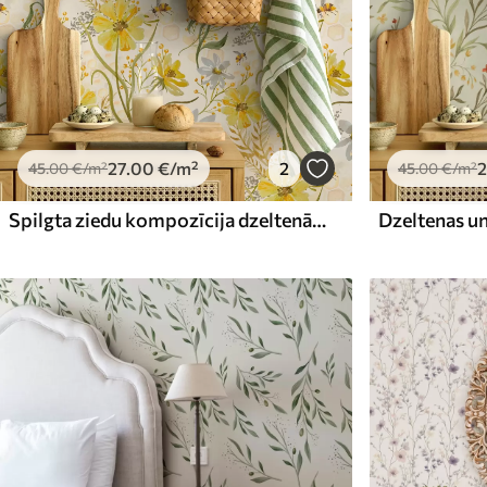
27
.00
€
/m²
2
2
45
.00
€
/m²
45
.00
€
/m²
Spilgta ziedu kompozīcija dzeltenā krāsā