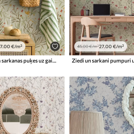
7
.00
€
/m²
27
.00
€
/m²
45
.00
€
/m²
Dzeltenas un sarkanas puķes uz gaiši zaļgana fona