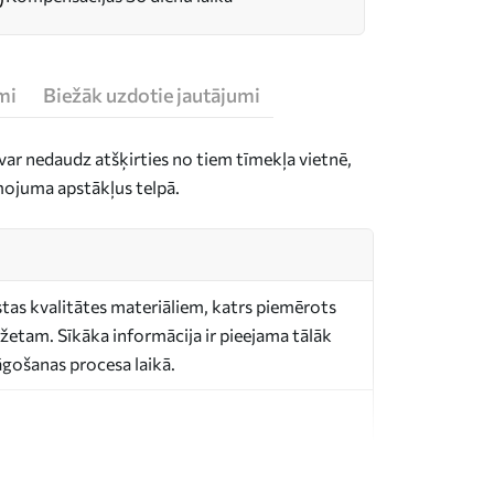
mi
Biežāk uzdotie jautājumi
ar nedaudz atšķirties no tiem tīmekļa vietnē,
mojuma apstākļus telpā.
stas kvalitātes materiāliem, katrs piemērots
etam. Sīkāka informācija ir pieejama tālāk
lāgošanas procesa laikā.