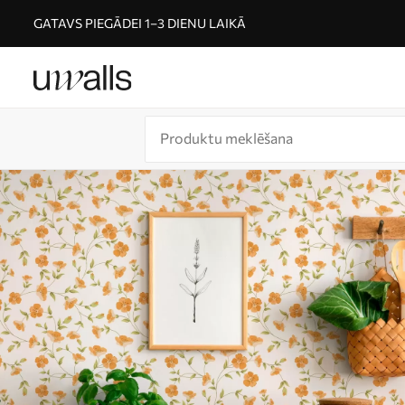
GATAVS PIEGĀDEI 1–3 DIENU LAIKĀ