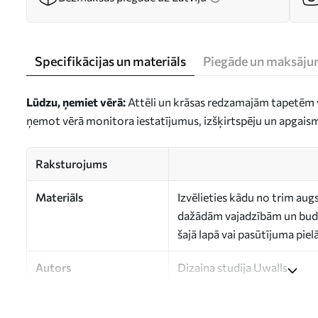
Specifikācijas un materiāls
Piegāde un maksāju
Lūdzu, ņemiet vērā:
Attēli un krāsas redzamajām tapetēm v
ņemot vērā monitora iestatījumus, izšķirtspēju un apgais
Raksturojums
Materiāls
Izvēlieties kādu no trim aug
dažādām vajadzībām un budž
šajā lapā vai pasūtījuma pie
Autors
Dizaina studija Uwalls
Raksta numurs
a00015