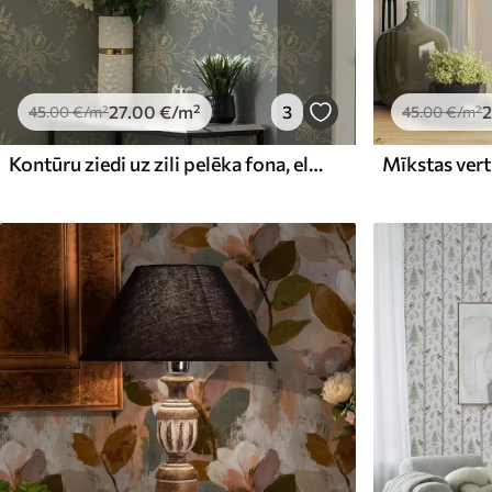
27
.00
€
/m²
3
2
45
.00
€
/m²
45
.00
€
/m²
Kontūru ziedi uz zili pelēka fona, elegants botāniskais raksts
Mīkstas vert