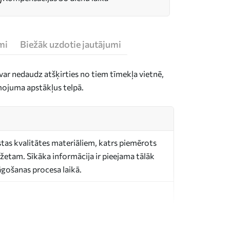
mi
Biežāk uzdotie jautājumi
ar nedaudz atšķirties no tiem tīmekļa vietnē,
mojuma apstākļus telpā.
stas kvalitātes materiāliem, katrs piemērots
etam. Sīkāka informācija ir pieejama tālāk
lāgošanas procesa laikā.