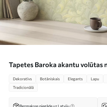
Tapetes Baroka akantu volūtas 
a00714
Dekoratīvs
Botāniskais
Elegants
Lapu
Tradicionālā
Bezmaksas piegāde uz Latviju