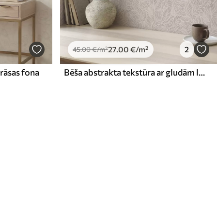
27
.00
€
/m²
2
45
.00
€
/m²
krāsas fona
Bēša abstrakta tekstūra ar gludām lapu līnijām