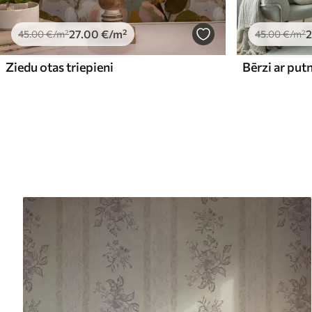
27
.00
€
/m²
2
45
.00
€
/m²
45
.00
€
/m²
Ziedu otas triepieni
Bērzi ar put