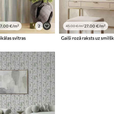
7
.00
€
/m²
2
27
.00
€
/m²
45
.00
€
/m²
ikālas svītras
Gaiši rozā raksts uz smilš