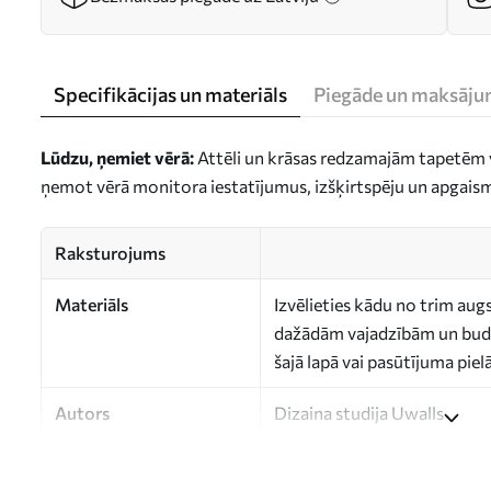
Specifikācijas un materiāls
Piegāde un maksāju
Lūdzu, ņemiet vērā:
Attēli un krāsas redzamajām tapetēm v
ņemot vērā monitora iestatījumus, izšķirtspēju un apgais
Raksturojums
Materiāls
Izvēlieties kādu no trim aug
dažādām vajadzībām un budž
šajā lapā vai pasūtījuma pie
Autors
Dizaina studija Uwalls
Raksta numurs
a00714