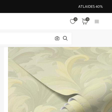
ATLAIDES 40%
0
0