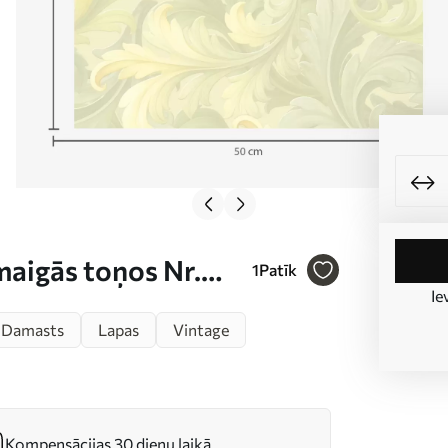
maigās toņos Nr.
1
Patīk
Ie
Damasts
Lapas
Vintage
Kompensācijas 30 dienu laikā