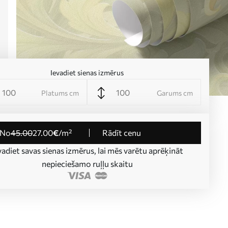
Ievadiet sienas izmērus
Platums cm
Garums cm
no
45
.00
27
.00
€
/m²
Rādīt cenu
vadiet savas sienas izmērus, lai mēs varētu aprēķināt
nepieciešamo ruļļu skaitu