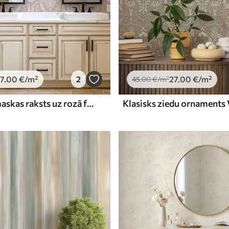
7
.00
€
/m²
2
27
.00
€
/m²
45
.00
€
/m²
Klasisks damaskas raksts uz rozā fona, baroka raksts