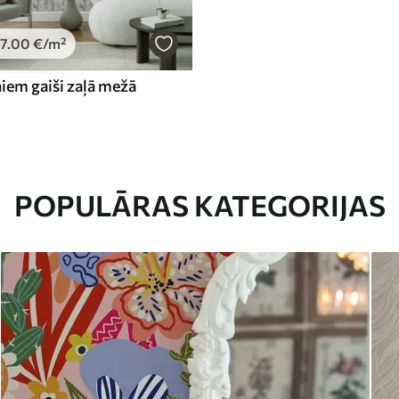
7
.00
€
/m²
niem gaiši zaļā mežā
POPULĀRAS KATEGORIJAS