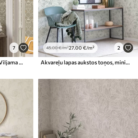
7
27
.00
€
/m²
2
45
.00
€
/m²
Klasisks ziedu ornaments Viljama Morisa stilā
Akvareļu lapas aukstos toņos, minimālisma dizains