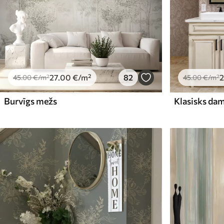
27
.00
€
/m²
82
2
45
.00
€
/m²
45
.00
€
/m²
Burvīgs mežs