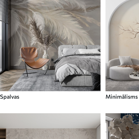
Spalvas
Minimālisms