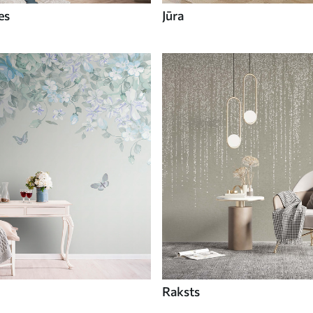
es
Jūra
Raksts