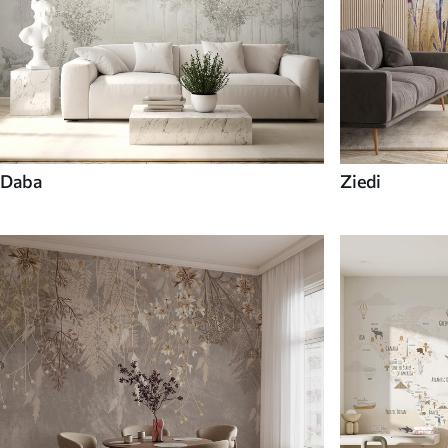
Daba
Ziedi