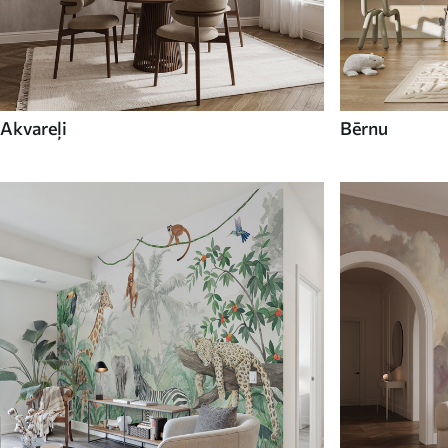
Akvareļi
Bērnu