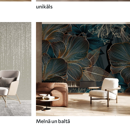
unikāls
Melnā un baltā