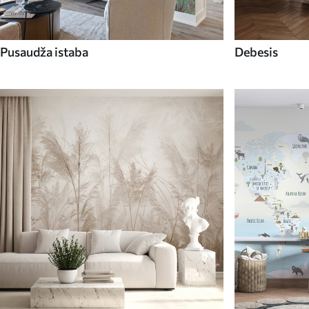
Pusaudža istaba
Debesis