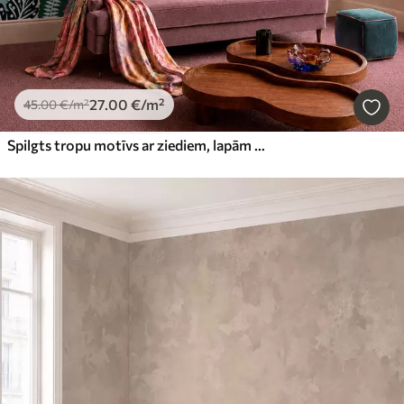
27
.00
€
/m²
45
.00
€
/m²
Spilgts tropu motīvs ar ziediem, lapām un krāsainiem augļiem