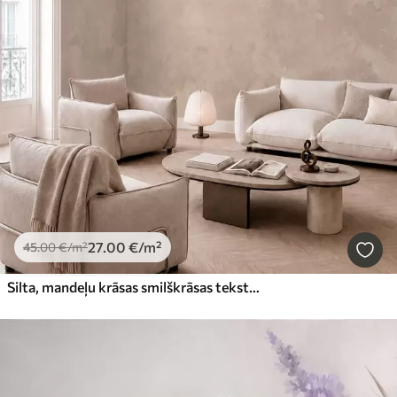
27
.00
€
/m²
45
.00
€
/m²
Silta, mandeļu krāsas smilškrāsas tekstūra ar maigiem, dabīgiem toņu pārejiem