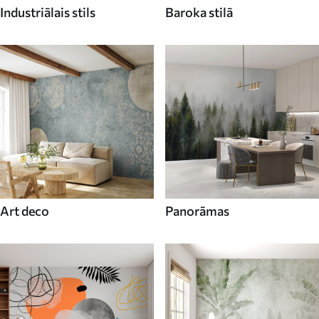
Industriālais stils
Baroka stilā
Art deco
Panorāmas