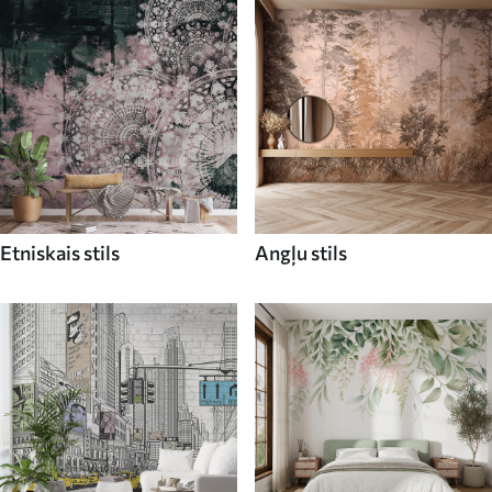
Etniskais stils
Angļu stils