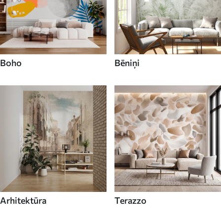
Boho
Bēniņi
Arhitektūra
Terazzo