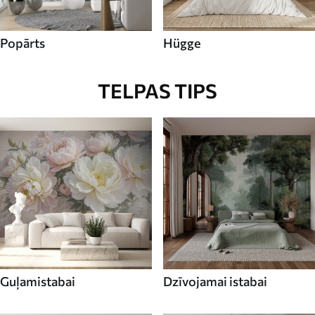
Popārts
Hügge
TELPAS TIPS
Guļamistabai
Dzīvojamai istabai