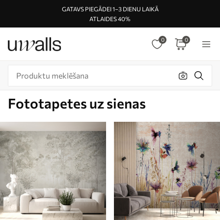
GATAVS PIEGĀDEI 1–3 DIENU LAIKĀ
ATLAIDES 40%
0
0
Fototapetes uz sienas