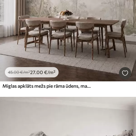
27
.00
€
/m²
45
.00
€
/m²
Miglas apklāts mežs pie rāma ūdens, maigos dabiskos pasteļtoņos