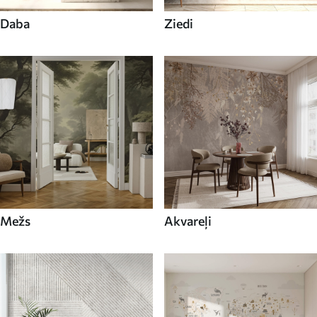
Daba
Ziedi
Mežs
Akvareļi