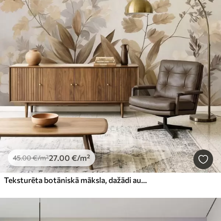
27
.00
€
/m²
45
.00
€
/m²
Teksturēta botāniskā māksla, dažādi augi un lapas brūnos un smilškrāsas toņos