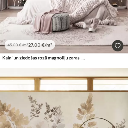
27
.00
€
/m²
45
.00
€
/m²
Kalni un ziedošas rozā magnoliju zaras, faktūriem bagāta ainava