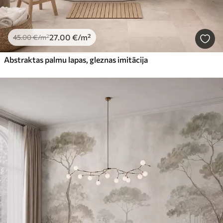
27
.00
€
/m²
45
.00
€
/m²
Abstraktas palmu lapas, gleznas imitācija