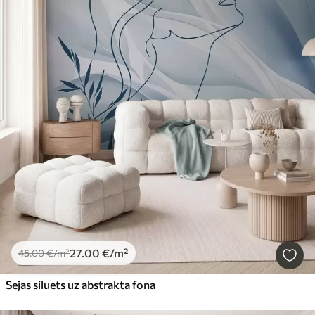
27
.00
€
/m²
45
.00
€
/m²
Sejas siluets uz abstrakta fona