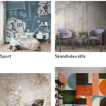
Sport
Skandināvu stils