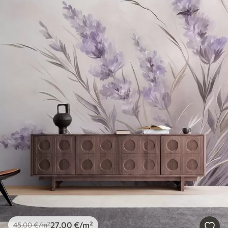
27
.00
€
/m²
45
.00
€
/m²