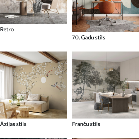
Retro
70. Gadu stils
Āzijas stils
Franču stils