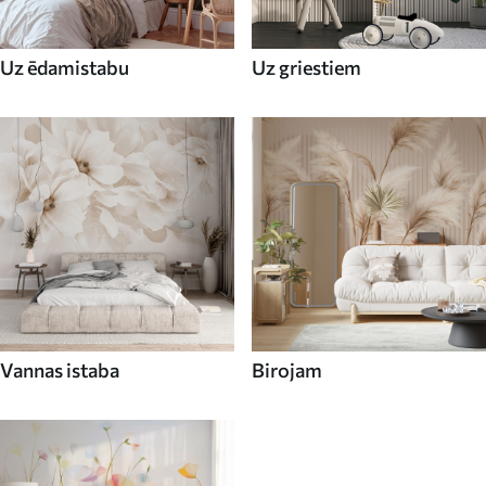
Uz ēdamistabu
Uz griestiem
Vannas istaba
Birojam