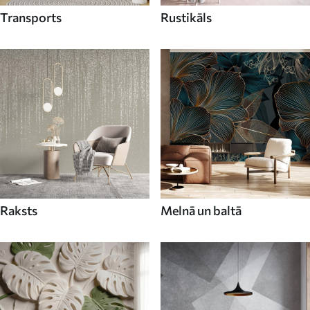
Transports
Rustikāls
Raksts
Melnā un baltā