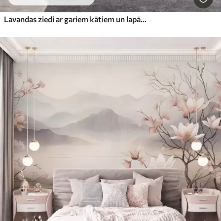
Lavandas ziedi ar gariem kātiem un lapām, maiga, pasteļtoņu teksturēta mākslas darbs