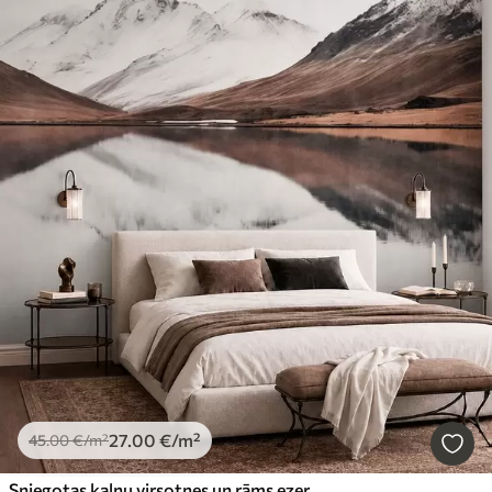
27
.00
€
/m²
45
.00
€
/m²
Sniegotas kalnu virsotnes un rāms ezers ar spoguļveida atspulgu