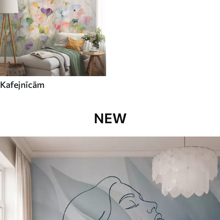
Kafejnīcām
NEW