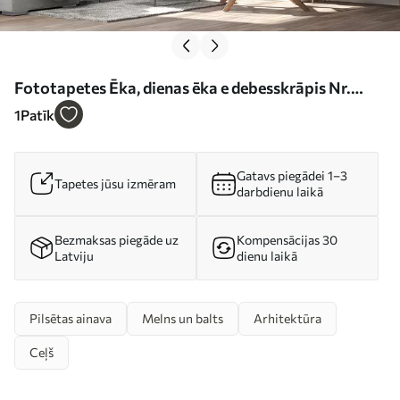
Fototapetes Ēka, dienas ēka e debesskrāpis Nr.
u51069
1
Patīk
Gatavs piegādei 1–3
Tapetes jūsu izmēram
darbdienu laikā
Bezmaksas piegāde uz
Kompensācijas 30
Latviju
dienu laikā
Pilsētas ainava
Melns un balts
Arhitektūra
Ceļš