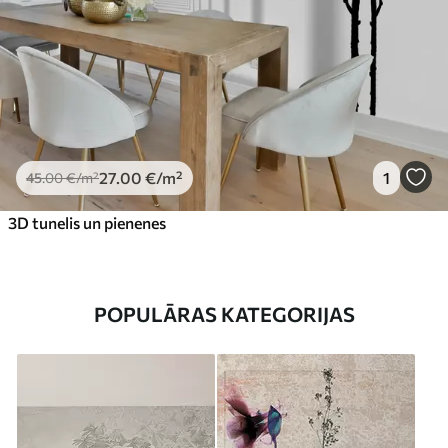
27
.00
€
/m²
1
45
.00
€
/m²
3D tunelis un pienenes
POPULĀRAS KATEGORIJAS