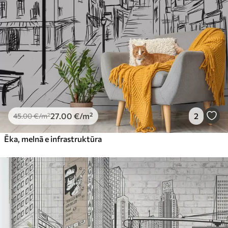
Premium
56
.67
34
.00
€
/m²
Premium vinils
65
.00
39
.00
€
/m²
Peel and Stick
81
.65
48
.99
€
/m²
27
.00
€
/m²
2
45
.00
€
/m²
Ēka, melnā e infrastruktūra