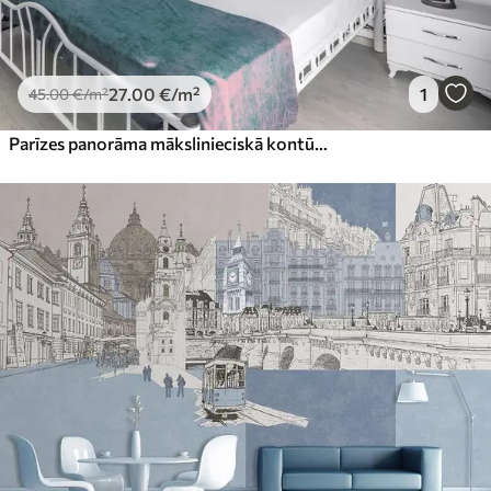
27
.00
€
/m²
1
45
.00
€
/m²
Parīzes panorāma mākslinieciskā kontūrā