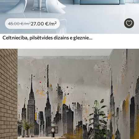
27
.00
€
/m²
45
.00
€
/m²
Celtniecība, pilsētvides dizains e glezniecība