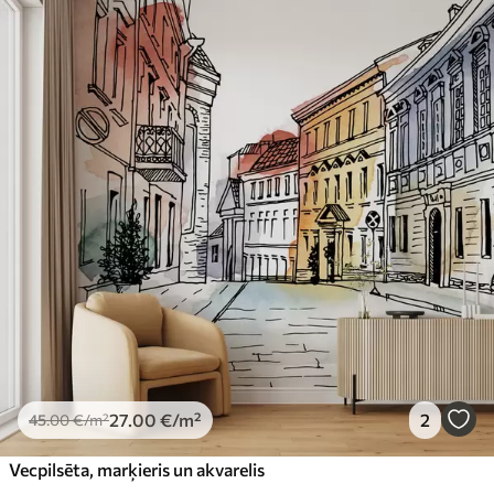
27
.00
€
/m²
2
45
.00
€
/m²
Vecpilsēta, marķieris un akvarelis