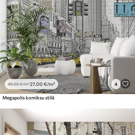
27
.00
€
/m²
4
45
.00
€
/m²
Megapolis komiksu stilā