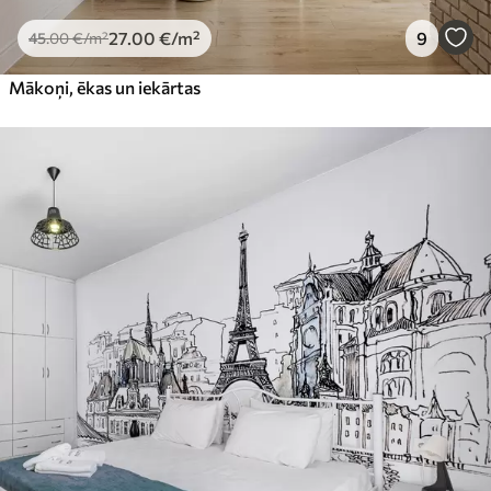
27
.00
€
/m²
9
45
.00
€
/m²
Mākoņi, ēkas un iekārtas