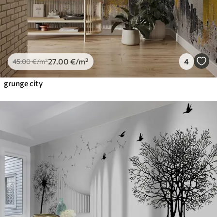
27
.00
€
/m²
4
45
.00
€
/m²
grunge city