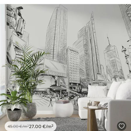
27
.00
€
/m²
45
.00
€
/m²