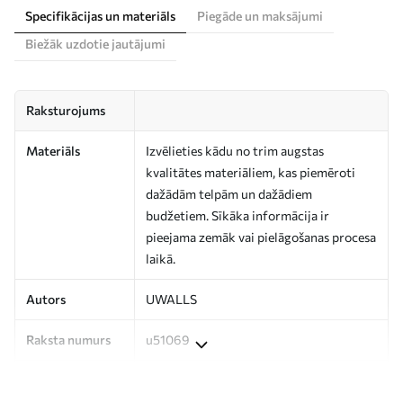
Specifikācijas un materiāls
Piegāde un maksājumi
Biežāk uzdotie jautājumi
Raksturojums
Materiāls
Izvēlieties kādu no trim augstas
kvalitātes materiāliem, kas piemēroti
dažādām telpām un dažādiem
budžetiem. Sīkāka informācija ir
pieejama zemāk vai pielāgošanas procesa
laikā.
Autors
UWALLS
Raksta numurs
u51069
Ražošana
Attēls tiek izdrukāts jūsu norādītajā
izmērā un sagriezts vienādās lentēs, kuru