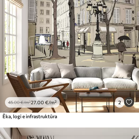
27
.00
€
/m²
2
45
.00
€
/m²
Ēka, logi e infrastruktūra