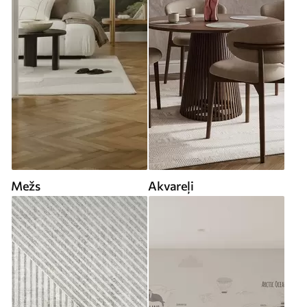
Mežs
Akvareļi