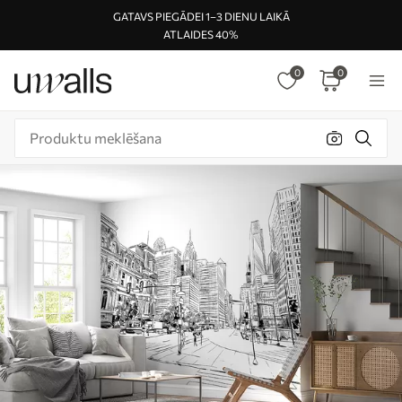
GATAVS PIEGĀDEI 1–3 DIENU LAIKĀ
ATLAIDES 40%
0
0