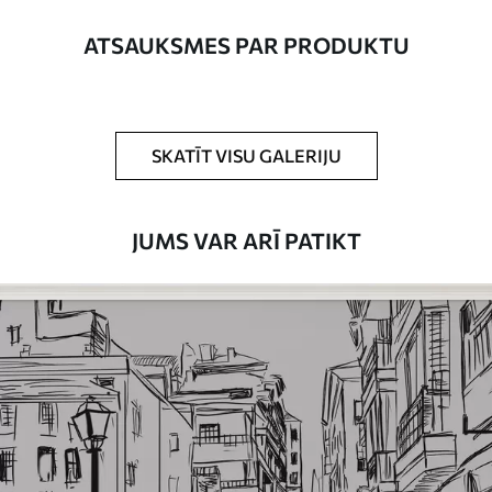
platums nepārsniedz 50 cm.
ATSAUKSMES PAR PRODUKTU
Turklāt
Jūs varat pievienot lakas pārklājumu
un/vai tapešu līmi.
Tīrīšana
Tapetes var viegli notīrīt ar mīkstu sūkli.
SKATĪT VISU GALERIJU
Tapetes ar lakas pārklājumu var tīrīt ar
ūdeni.
JUMS VAR ARĪ PATIKT
Piemērošanas
Viengabala lietojums
metode
Pieejamie materiāli
Standarts
45
.00
27
.00
€
/m²