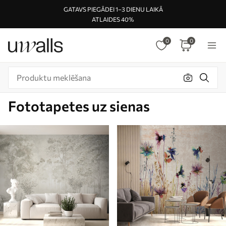
GATAVS PIEGĀDEI 1–3 DIENU LAIKĀ
ATLAIDES 40%
0
0
Fototapetes uz sienas