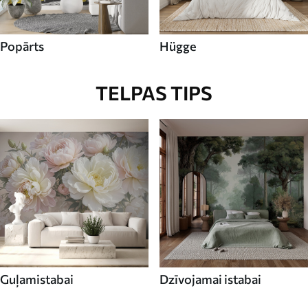
Popārts
Hügge
TELPAS TIPS
Guļamistabai
Dzīvojamai istabai