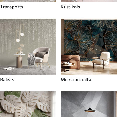
Transports
Rustikāls
Raksts
Melnā un baltā