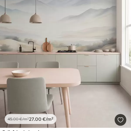
27
.00
€
/m²
45
.00
€
/m²