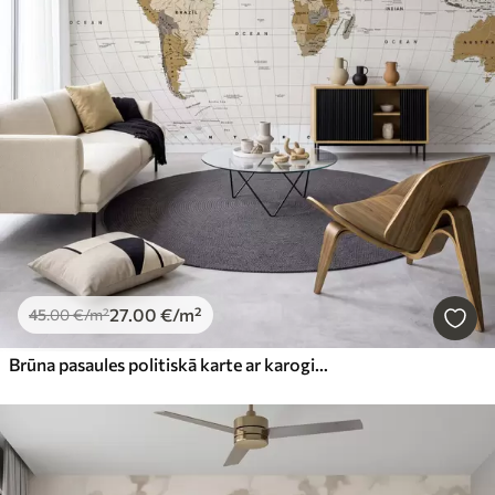
27
.00
€
/m²
45
.00
€
/m²
Brūna pasaules politiskā karte ar karogiem angļu valodā