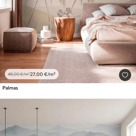
27
.00
€
/m²
45
.00
€
/m²
Palmas