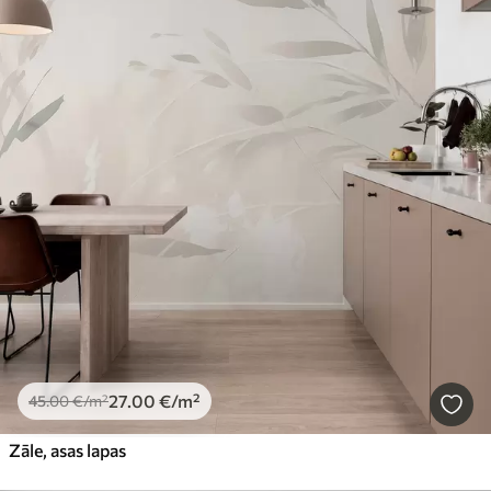
27
.00
€
/m²
45
.00
€
/m²
Zāle, asas lapas