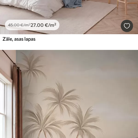
27
.00
€
/m²
45
.00
€
/m²
Zāle, asas lapas