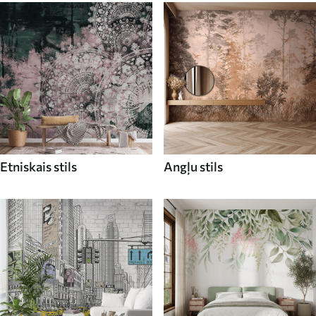
Etniskais stils
Angļu stils