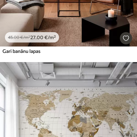
27
.00
€
/m²
45
.00
€
/m²
Gari banānu lapas