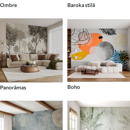
Ombre
Baroka stilā
Boho
Panorāmas