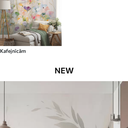
Kafejnīcām
NEW