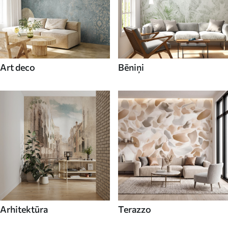
Art deco
Bēniņi
Arhitektūra
Terazzo