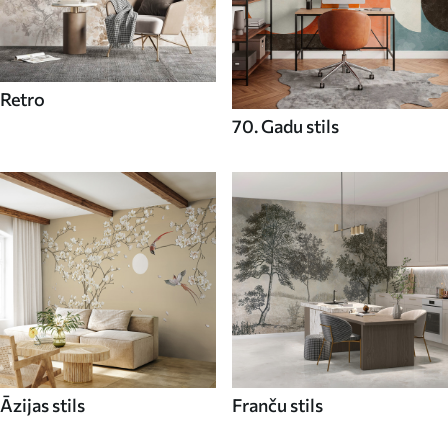
Retro
70. Gadu stils
Āzijas stils
Franču stils