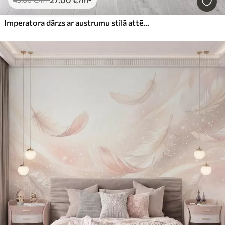
Imperatora dārzs ar austrumu stilā attēlotiem dzīvniekiem — pērtiķi, leoparda, tīģeri, pāvu un gārni