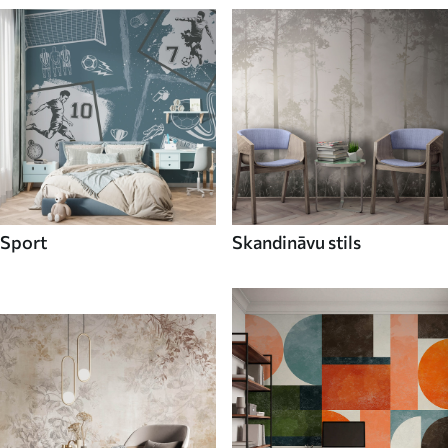
Sport
Skandināvu stils