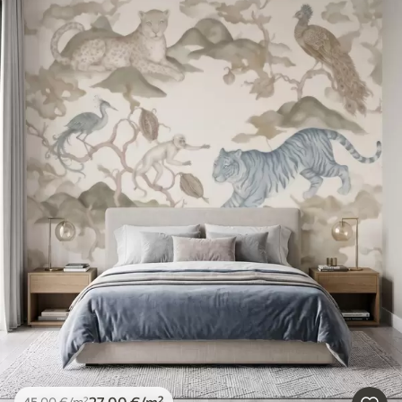
27
.00
€
/m²
45
.00
€
/m²