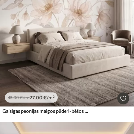
27
.00
€
/m²
45
.00
€
/m²
Gaisīgas peonijas maigos pūderi-bēšos toņos