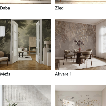
Daba
Ziedi
Mežs
Akvareļi