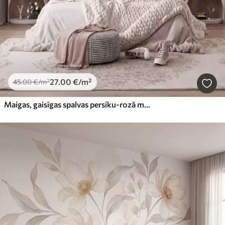
27
.00
€
/m²
45
.00
€
/m²
Maigas, gaisīgas spalvas persiku-rozā miglā ar mirdzumu