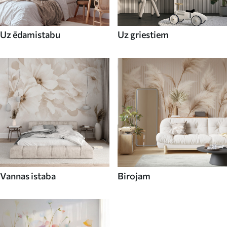
Uz ēdamistabu
Uz griestiem
Vannas istaba
Birojam