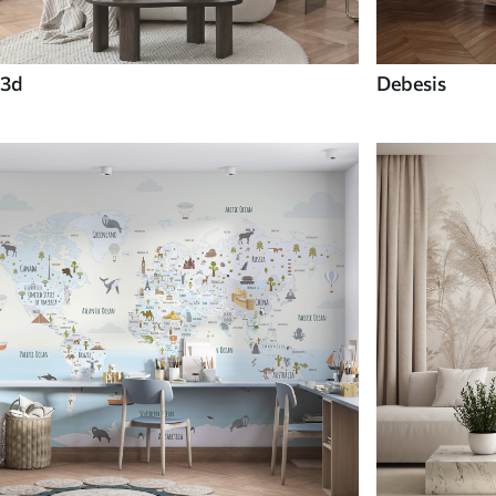
3d
Debesis