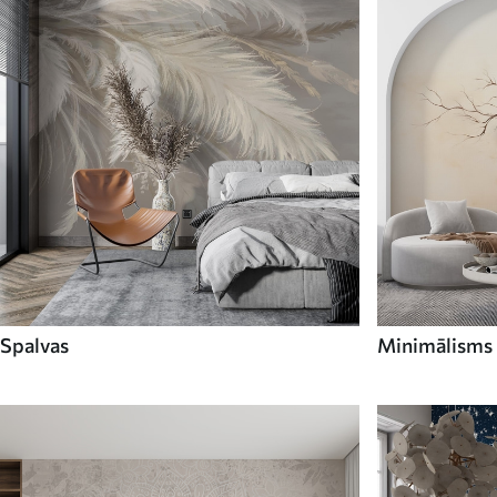
Spalvas
Minimālisms