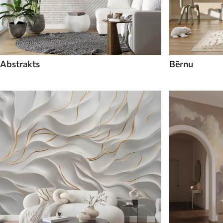
Abstrakts
Bērnu