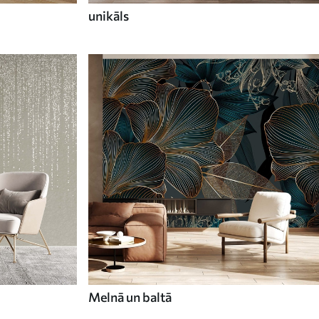
unikāls
Melnā un baltā