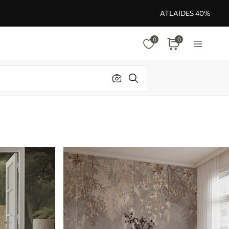
ATLAIDES 40%
0
0