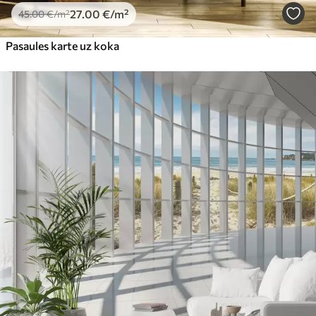
27
.00
€
/m²
45
.00
€
/m²
Pasaules karte uz koka