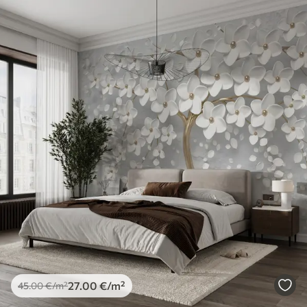
27
.00
€
/m²
45
.00
€
/m²