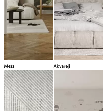
Mežs
Akvareļi