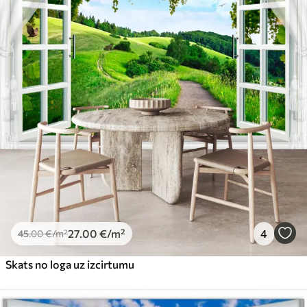
27
.00
€
/m²
4
45
.00
€
/m²
Skats no loga uz izcirtumu