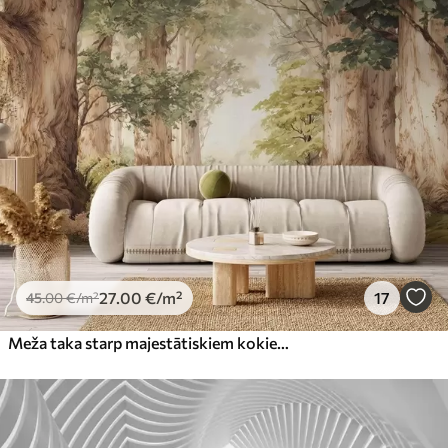
27
.00
€
/m²
17
45
.00
€
/m²
Meža taka starp majestātiskiem kokiem akvareļa stilā