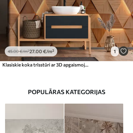
27
.00
€
/m²
1
45
.00
€
/m²
Klasiskie koka trīsstūri ar 3D apgaismojumu
POPULĀRAS KATEGORIJAS