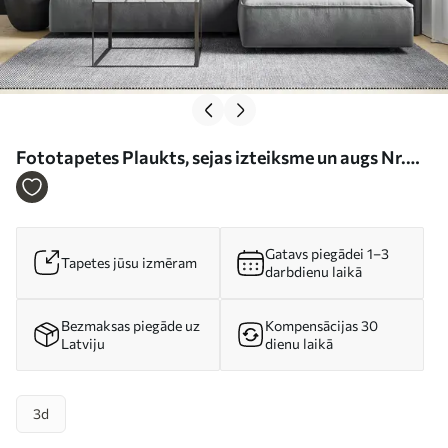
Fototapetes Plaukts, sejas izteiksme un augs Nr.
u66450
Gatavs piegādei 1–3
Tapetes jūsu izmēram
darbdienu laikā
Bezmaksas piegāde uz
Kompensācijas 30
Latviju
dienu laikā
3d