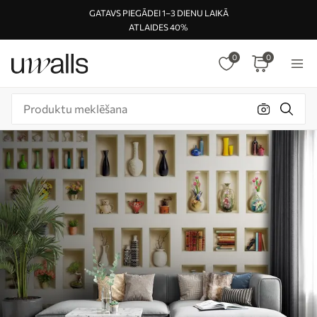
GATAVS PIEGĀDEI 1–3 DIENU LAIKĀ
ATLAIDES 40%
0
0