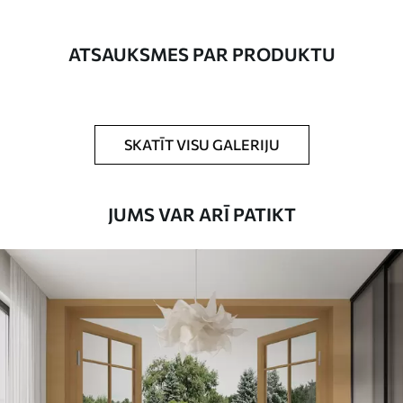
izmērā un sagriezts vienādās lentēs, kuru
platums nepārsniedz 50 cm.
ATSAUKSMES PAR PRODUKTU
Turklāt
Jūs varat pievienot lakas pārklājumu
un/vai tapešu līmi.
Tīrīšana
Tapetes var viegli notīrīt ar mīkstu sūkli.
SKATĪT VISU GALERIJU
Tapetes ar lakas pārklājumu var tīrīt ar
ūdeni.
JUMS VAR ARĪ PATIKT
Piemērošanas
Viengabala lietojums
metode
Pieejamie materiāli
Standarts
45
.00
27
.00
€
/m²