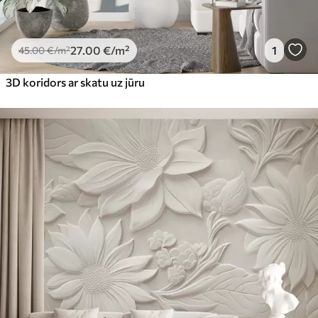
27
.00
€
/m²
1
45
.00
€
/m²
3D koridors ar skatu uz jūru