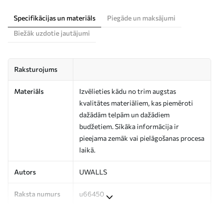
Specifikācijas un materiāls
Piegāde un maksājumi
Biežāk uzdotie jautājumi
Raksturojums
Materiāls
Izvēlieties kādu no trim augstas
kvalitātes materiāliem, kas piemēroti
dažādām telpām un dažādiem
budžetiem. Sīkāka informācija ir
pieejama zemāk vai pielāgošanas procesa
laikā.
Autors
UWALLS
Raksta numurs
u66450
Ražošana
Attēls tiek izdrukāts jūsu norādītajā