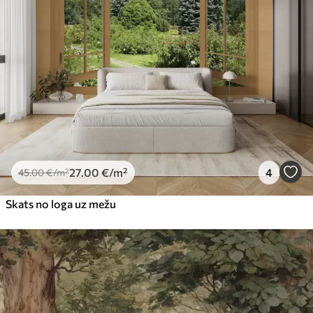
Premium
56
.67
34
.00
€
/m²
Premium vinils
65
.00
39
.00
€
/m²
Peel and Stick
81
.65
48
.99
€
/m²
27
.00
€
/m²
4
45
.00
€
/m²
Skats no loga uz mežu