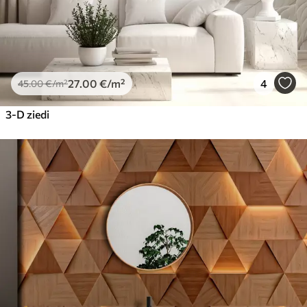
27
.00
€
/m²
4
45
.00
€
/m²
3-D ziedi