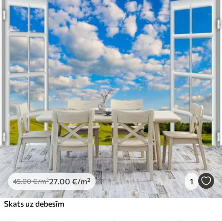
27
.00
€
/m²
1
45
.00
€
/m²
Skats uz debesīm