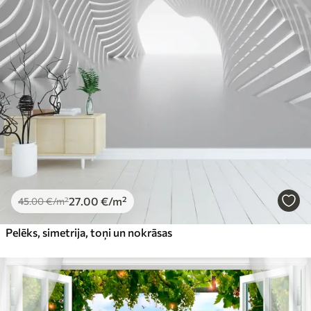
27
.00
€
/m²
45
.00
€
/m²
Pelēks, simetrija, toņi un nokrāsas